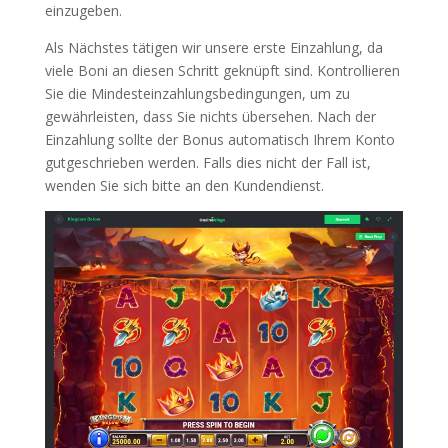
einzugeben.
Als Nächstes tätigen wir unsere erste Einzahlung, da
viele Boni an diesen Schritt geknüpft sind. Kontrollieren
Sie die Mindesteinzahlungsbedingungen, um zu
gewährleisten, dass Sie nichts übersehen. Nach der
Einzahlung sollte der Bonus automatisch Ihrem Konto
gutgeschrieben werden. Falls dies nicht der Fall ist,
wenden Sie sich bitte an den Kundendienst.