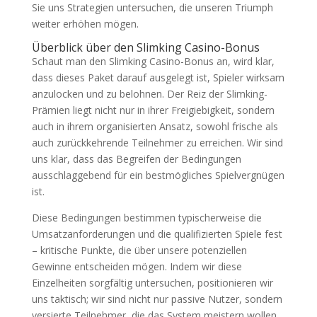
Sie uns Strategien untersuchen, die unseren Triumph
weiter erhöhen mögen.
Überblick über den Slimking Casino-Bonus
Schaut man den Slimking Casino-Bonus an, wird klar,
dass dieses Paket darauf ausgelegt ist, Spieler wirksam
anzulocken und zu belohnen. Der Reiz der Slimking-
Prämien liegt nicht nur in ihrer Freigiebigkeit, sondern
auch in ihrem organisierten Ansatz, sowohl frische als
auch zurückkehrende Teilnehmer zu erreichen. Wir sind
uns klar, dass das Begreifen der Bedingungen
ausschlaggebend für ein bestmögliches Spielvergnügen
ist.
Diese Bedingungen bestimmen typischerweise die
Umsatzanforderungen und die qualifizierten Spiele fest
– kritische Punkte, die über unsere potenziellen
Gewinne entscheiden mögen. Indem wir diese
Einzelheiten sorgfältig untersuchen, positionieren wir
uns taktisch; wir sind nicht nur passive Nutzer, sondern
versierte Teilnehmer, die das System meistern wollen,