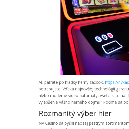
Ak pátrate po hladký herný zážitok,
https://nvkas
potrebujete. Vďaka najnovšej technológii garantu
alebo moderné video automaty, všetci si tu nájd
vylepšenie vášho herného dojmu? Poďme sa pozrie
Rozmanitý výber hier
NV Casino sa pyšní naozaj pestrým sortimentom h