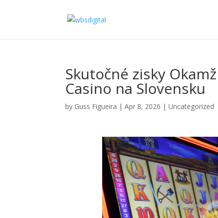
Skutočné zisky Okamži
Casino na Slovensku
by
Guss Figueira
|
Apr 8, 2026
|
Uncategorized