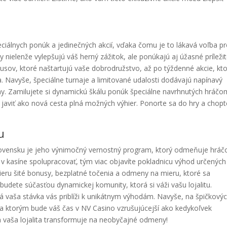
iálnych ponúk a jedinečných akcií, vďaka čomu je to lákavá voľba pr
 nielenže vylepšujú váš herný zážitok, ale ponúkajú aj úžasné príležit
usov, ktoré naštartujú vaše dobrodružstvo, až po týždenné akcie, kt
. Navyše, špeciálne turnaje a limitované udalosti dodávajú napínavý
y. Zamilujete si dynamickú škálu ponúk špeciálne navrhnutých hráčo
javiť ako nová cesta plná možných výhier. Ponorte sa do hry a chopt
u
Slovensku je jeho výnimočný vernostný program, ktorý odmeňuje hráč
v kasíne spolupracovať, tým viac objavíte pokladnicu výhod určených 
mieru šité bonusy, bezplatné točenia a odmeny na mieru, ktoré sa
budete súčasťou dynamickej komunity, ktorá si váži vašu lojalitu.
á vaša stávka vás priblíži k unikátnym výhodám. Navyše, na špičkový
aka ktorým bude váš čas v NV Casino vzrušujúcejší ako kedykoľvek
a vaša lojalita transformuje na neobyčajné odmeny!