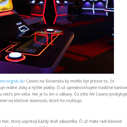
ino.org/sk-sk/
Casino na Slovensku by mohlo byť presne to, čo
je reálne zisky a rýchle platby. Či už uprednostňujete tradičné kartov
u niečo pre seba. Nie je to len o zábavy. Čo ešte NV Casino poskytuj
ť na kľúčové vlastnosti, ktoré ho rozlišujú.
ier, ktorý uspokojí každý druh zákazníka. Či už máte radi klasické