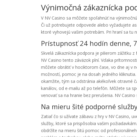
Výnimočná zákaznícka po
V NV Casino sa môžete spoľahnúť na výnimočnú zá
Či už potrebujete odpovede alebo vyžadujete asi
ktoré vyhovejú vašim potrebám. Pri hraní sa tu n
Prístupnosť 24 hodín denne, 7
Skvelá zákaznícka podpora je pilierom zážitku z
NV Casino tento záväzok plní. Vďaka prítomnosti 
môžete obrátiť v hociktorom čase, vo dne aj v no
možností, pomoc je na dosah jedného kliknutia. 
okamžite, tým sa odstránia akékoľvek otravné 
kanálov, od e-mailu až po telefón. Môžete sa 
venovať sa na hranie bez prerušenia. NV Casino s
Na mieru šité podporné služb
Zatiaľ čo si užívate zábavu z hry v NV Casino,
služby, ktoré sa prispôsobia vašim požiadavkám
obdržíte na mieru šitú pomoc od profesionálneho t