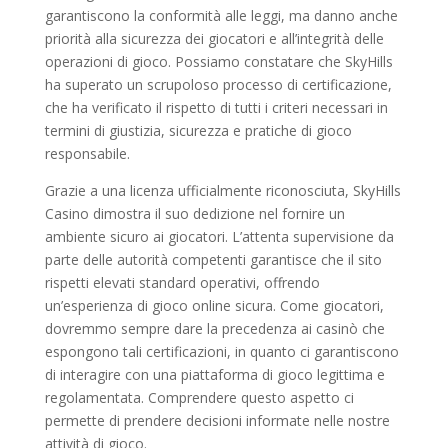
garantiscono la conformità alle leggi, ma danno anche
priorità alla sicurezza dei giocatori e all’integrità delle
operazioni di gioco. Possiamo constatare che SkyHills
ha superato un scrupoloso processo di certificazione,
che ha verificato il rispetto di tutti i criteri necessari in
termini di giustizia, sicurezza e pratiche di gioco
responsabile.
Grazie a una licenza ufficialmente riconosciuta, SkyHills
Casino dimostra il suo dedizione nel fornire un
ambiente sicuro ai giocatori. L’attenta supervisione da
parte delle autorità competenti garantisce che il sito
rispetti elevati standard operativi, offrendo
un’esperienza di gioco online sicura. Come giocatori,
dovremmo sempre dare la precedenza ai casinò che
espongono tali certificazioni, in quanto ci garantiscono
di interagire con una piattaforma di gioco legittima e
regolamentata. Comprendere questo aspetto ci
permette di prendere decisioni informate nelle nostre
attività di gioco.