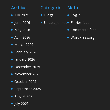
Archives
Categories
Meta
July 2026
Blogs
Log in
June 2026
Uncategorized
Entries feed
May 2026
Comments feed
April 2026
WordPress.org
March 2026
February 2026
January 2026
December 2025
November 2025
October 2025
September 2025
August 2025
July 2025