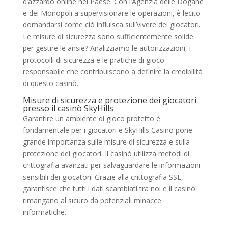
d’azzardo online nel Paese. Con l’Agenzia delle Dogane
e dei Monopoli a supervisionare le operazioni, è lecito
domandarsi come ciò influisca sull’vivere dei giocatori.
Le misure di sicurezza sono sufficientemente solide
per gestire le ansie? Analizziamo le autorizzazioni, i
protocolli di sicurezza e le pratiche di gioco
responsabile che contribuiscono a definire la credibilità
di questo casinò.
Misure di sicurezza e protezione dei giocatori
presso il casinò SkyHills
Garantire un ambiente di gioco protetto è
fondamentale per i giocatori e SkyHills Casino pone
grande importanza sulle misure di sicurezza e sulla
protezione dei giocatori. Il casinò utilizza metodi di
crittografia avanzati per salvaguardare le informazioni
sensibili dei giocatori. Grazie alla crittografia SSL,
garantisce che tutti i dati scambiati tra noi e il casinò
rimangano al sicuro da potenziali minacce
informatiche.