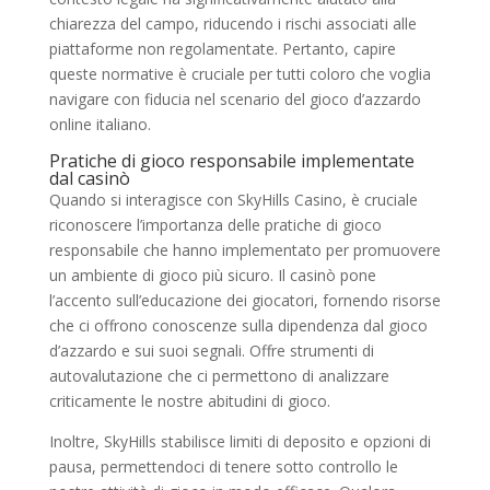
chiarezza del campo, riducendo i rischi associati alle
piattaforme non regolamentate. Pertanto, capire
queste normative è cruciale per tutti coloro che voglia
navigare con fiducia nel scenario del gioco d’azzardo
online italiano.
Pratiche di gioco responsabile implementate
dal casinò
Quando si interagisce con SkyHills Casino, è cruciale
riconoscere l’importanza delle pratiche di gioco
responsabile che hanno implementato per promuovere
un ambiente di gioco più sicuro. Il casinò pone
l’accento sull’educazione dei giocatori, fornendo risorse
che ci offrono conoscenze sulla dipendenza dal gioco
d’azzardo e sui suoi segnali. Offre strumenti di
autovalutazione che ci permettono di analizzare
criticamente le nostre abitudini di gioco.
Inoltre, SkyHills stabilisce limiti di deposito e opzioni di
pausa, permettendoci di tenere sotto controllo le