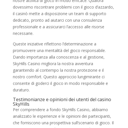
nostre attività di gioco in modo efficace. Qualora
dovessimo riscontrare problemi con il gioco d’azzardo,
il casinò mette a disposizione un team di supporto
dedicato, pronto ad aiutarci con una consulenza
professionale e a assicurarci l’accesso alle risorse
necessarie.
Queste iniziative riflettono l’determinazione a
promuovere una mentalità del gioco responsabile.
Dando importanza alla conoscenza e al gestione,
SkyHills Casino migliora la nostra avventura
garantendo al contempo la nostra protezione e il
nostro comfort. Questo approccio lungimirante ci
consente di goderci il gioco in modo responsabile e
duraturo.
Testimonianze e opinioni dei utenti del casino
SkyHills
Per comprendere a fondo SkyHills Casino, abbiamo
analizzato le esperienze e le opinioni dei partecipanti,
che forniscono una prospettiva sull’scenario di gioco. Il