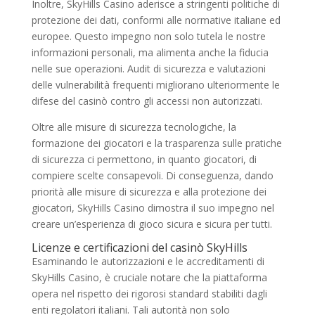
Inoltre, SkyHills Casino aderisce a stringenti politiche di
protezione dei dati, conformi alle normative italiane ed
europee. Questo impegno non solo tutela le nostre
informazioni personali, ma alimenta anche la fiducia
nelle sue operazioni. Audit di sicurezza e valutazioni
delle vulnerabilità frequenti migliorano ulteriormente le
difese del casinò contro gli accessi non autorizzati.
Oltre alle misure di sicurezza tecnologiche, la
formazione dei giocatori e la trasparenza sulle pratiche
di sicurezza ci permettono, in quanto giocatori, di
compiere scelte consapevoli. Di conseguenza, dando
priorità alle misure di sicurezza e alla protezione dei
giocatori, SkyHills Casino dimostra il suo impegno nel
creare un’esperienza di gioco sicura e sicura per tutti.
Licenze e certificazioni del casinò SkyHills
Esaminando le autorizzazioni e le accreditamenti di
SkyHills Casino, è cruciale notare che la piattaforma
opera nel rispetto dei rigorosi standard stabiliti dagli
enti regolatori italiani. Tali autorità non solo