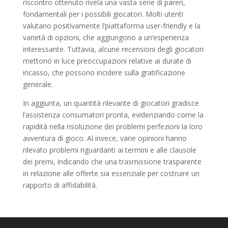
riscontro ottenuto rivela una vasta serie di pareri,
fondamentali per i possibili giocatori. Molti utenti
valutano positivamente l’piattaforma user-friendly e la
varietà di opzioni, che aggiungono a un’esperienza
interessante. Tuttavia, alcune recensioni degli giocatori
mettono in luce preoccupazioni relative ai durate di
incasso, che possono incidere sulla gratificazione
generale.
In aggiunta, un quantità rilevante di giocatori gradisce
l’assistenza consumatori pronta, evidenziando come la
rapidità nella risoluzione dei problemi perfezioni la loro
avventura di gioco. Al invece, varie opinioni hanno
rilevato problemi riguardanti ai termini e alle clausole
dei premi, indicando che una trasmissione trasparente
in relazione alle offerte sia essenziale per costruire un
rapporto di affidabilità.