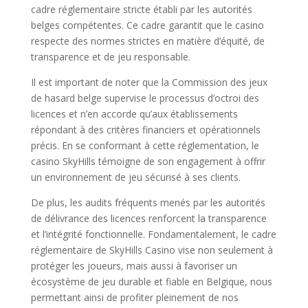
cadre réglementaire stricte établi par les autorités
belges compétentes. Ce cadre garantit que le casino
respecte des normes strictes en matière d’équité, de
transparence et de jeu responsable.
Il est important de noter que la Commission des jeux
de hasard belge supervise le processus d’octroi des
licences et n’en accorde qu’aux établissements
répondant à des critères financiers et opérationnels
précis. En se conformant à cette réglementation, le
casino SkyHills témoigne de son engagement à offrir
un environnement de jeu sécurisé à ses clients.
De plus, les audits fréquents menés par les autorités
de délivrance des licences renforcent la transparence
et l’intégrité fonctionnelle. Fondamentalement, le cadre
réglementaire de SkyHills Casino vise non seulement à
protéger les joueurs, mais aussi à favoriser un
écosystème de jeu durable et fiable en Belgique, nous
permettant ainsi de profiter pleinement de nos