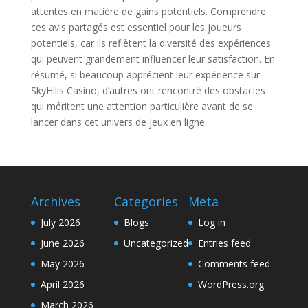
attentes en matière de gains potentiels. Comprendre
ces avis partagés est essentiel pour les joueurs
potentiels, car ils reflètent la diversité des expériences
qui peuvent grandement influencer leur satisfaction. En
résumé, si beaucoup apprécient leur expérience sur
SkyHills Casino, d’autres ont rencontré des obstacles
qui méritent une attention particulière avant de se
lancer dans cet univers de jeux en ligne.
Archives
Categories
Meta
July 2026
Blogs
Log in
June 2026
Uncategorized
Entries feed
May 2026
Comments feed
April 2026
WordPress.org
March 2026