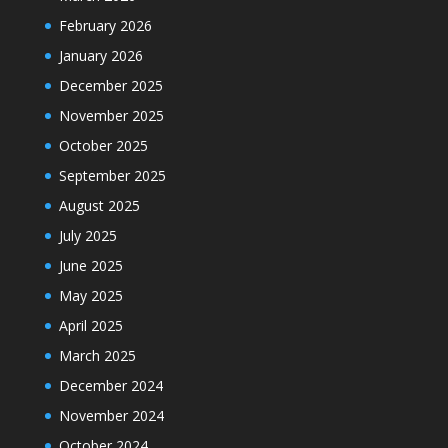
February 2026
January 2026
December 2025
November 2025
October 2025
September 2025
August 2025
July 2025
June 2025
May 2025
April 2025
March 2025
December 2024
November 2024
October 2024