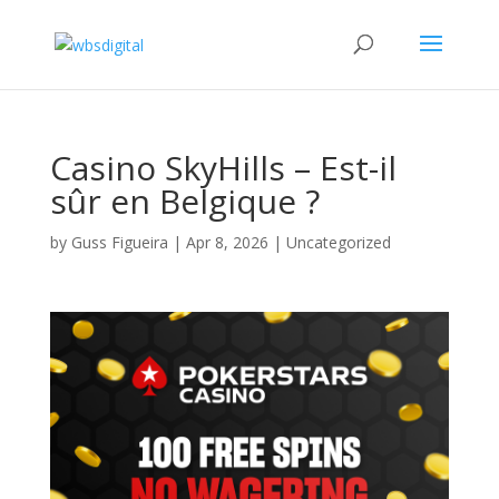
Casino SkyHills – Est-il
sûr en Belgique ?
by
Guss Figueira
|
Apr 8, 2026
|
Uncategorized