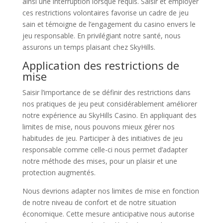
ainsi une interruption lorsque requis. Saisir et employer
ces restrictions volontaires favorise un cadre de jeu
sain et témoigne de l’engagement du casino envers le
jeu responsable. En privilégiant notre santé, nous
assurons un temps plaisant chez SkyHills.
Application des restrictions de
mise
Saisir l’importance de se définir des restrictions dans
nos pratiques de jeu peut considérablement améliorer
notre expérience au SkyHills Casino. En appliquant des
limites de mise, nous pouvons mieux gérer nos
habitudes de jeu. Participer à des initiatives de jeu
responsable comme celle-ci nous permet d’adapter
notre méthode des mises, pour un plaisir et une
protection augmentés.
Nous devrions adapter nos limites de mise en fonction
de notre niveau de confort et de notre situation
économique. Cette mesure anticipative nous autorise