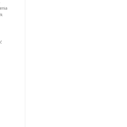
,
enia
ek
ać