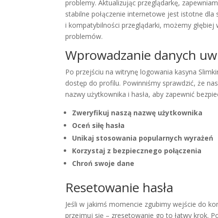
problemy. Aktualizując przeglądarkę, zapewnia
stabilne połączenie internetowe jest istotne dl
i kompatybilności przeglądarki, możemy głębiej 
problemów.
Wprowadzanie danych uwie
Po przejściu na witrynę logowania kasyna Slimk
dostęp do profilu. Powinniśmy sprawdzić, że na
nazwy użytkownika i hasła, aby zapewnić bezpi
Zweryfikuj naszą nazwę użytkownika
Oceń siłę hasła
Unikaj stosowania popularnych wyrażeń
Korzystaj z bezpiecznego połączenia
Chroń swoje dane
Resetowanie hasła
Jeśli w jakimś momencie zgubimy wejście do kon
przejmuj się – zresetowanie go to łatwy krok. P