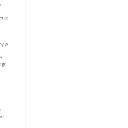
on
Teraz
yny w
 w
zego
e
 i
ino