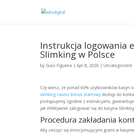
Instrukcja logowania 
Slimking w Polsce
by
Guss Figueira
|
Apr 8, 2026
|
Uncategorized
Czy wiesz, że ponad 60% użytkowników kasyn onl
slimking casino bonus startowy
dostęp do konta 
postępujemy zgodnie z instrukcjami, gwarantu
jak efektywnie zalogować się do kasyna Slimking
Procedura zakładania kon
Aby cieszyć się emocjonującymi grami w kasynie