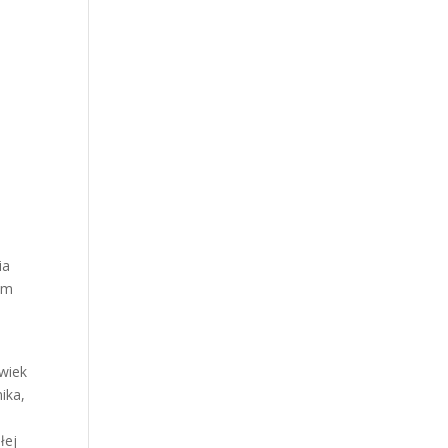
ia
ym
lwiek
ika,
łej