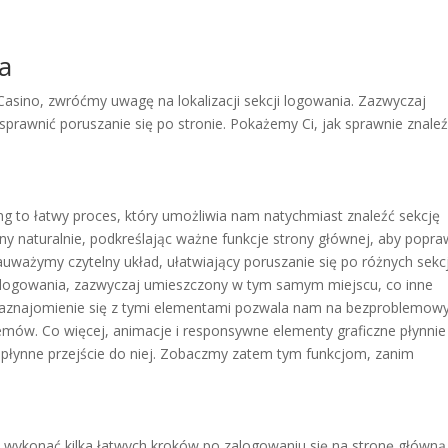
ia
Casino, zwróćmy uwagę na lokalizacji sekcji logowania. Zazwyczaj
sprawnić poruszanie się po stronie. Pokażemy Ci, jak sprawnie znale
ing to łatwy proces, który umożliwia nam natychmiast znaleźć sekcję
ny naturalnie, podkreślając ważne funkcje strony głównej, aby popra
uważymy czytelny układ, ułatwiający poruszanie się po różnych sekc
nk logowania, zazwyczaj umieszczony w tym samym miejscu, co inne
e. Zaznajomienie się z tymi elementami pozwala nam na bezproblemow
emów. Co więcej, animacje i responsywne elementy graficzne płynnie
 płynne przejście do niej. Zobaczmy zatem tym funkcjom, zanim
a wykonać kilka łatwych kroków po zalogowaniu się na stronę główną