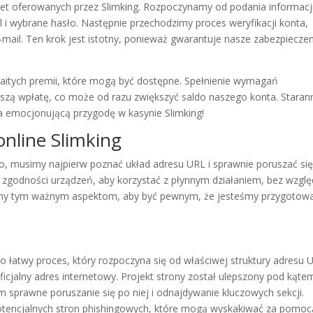
alet oferowanych przez Slimking. Rozpoczynamy od podania informacj
l i wybrane hasło. Następnie przechodzimy proces weryfikacji konta,
mail. Ten krok jest istotny, ponieważ gwarantuje nasze zabezpieczen
aitych premii, które mogą być dostępne. Spełnienie wymagań
szą wpłatę, co może od razu zwiększyć saldo naszego konta. Staran
a emocjonującą przygodę w kasynie Slimking!
online Slimking
no, musimy najpierw poznać układ adresu URL i sprawnie poruszać si
 zgodności urządzeń, aby korzystać z płynnym działaniem, bez wzgl
zmy tym ważnym aspektom, aby być pewnym, że jesteśmy przygotow
o łatwy proces, który rozpoczyna się od właściwej struktury adresu 
cjalny adres internetowy. Projekt strony został ulepszony pod kąte
 sprawne poruszanie się po niej i odnajdywanie kluczowych sekcji.
otencjalnych stron phishingowych, które mogą wyskakiwać za pomoc