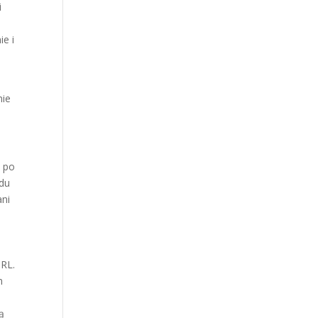
i
ie i
nie
ę po
ędu
ani
URL.
m
ą