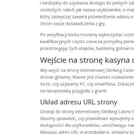
i niezbędny do uzyskania dostępu do pełnych z
osobistych, takich jak nazwa użytkownika, e-mai
który zazwyczaj zawiera potwierdzenie adresu e-
chroni nasze doświadczenia z gry.
Po weryfikacji konta możemy wykorzystać rozm
kwalifikacyjnych często oznacza pomyślną pierw
przestrzegając tych etapów, będziemy gotowi n
Wejście na stronę kasyna 
Aby wejść na strony internetowej Slimking Casi
stronie głównej. Ważne jest również rozważenie
na to, czy używamy PC, czy smartfona. Zobac
na niesamowitą przygodę z grami!
Układ adresu URL strony
Dostęp do strony internetowej Slimking Casino t
Musimy sprawdzić, czy prawidłowo wpisujemy ofi
dostępności dla użytkowników, umożliwiając nam
Wpisując adres URL w przeglądarce, omijamy p