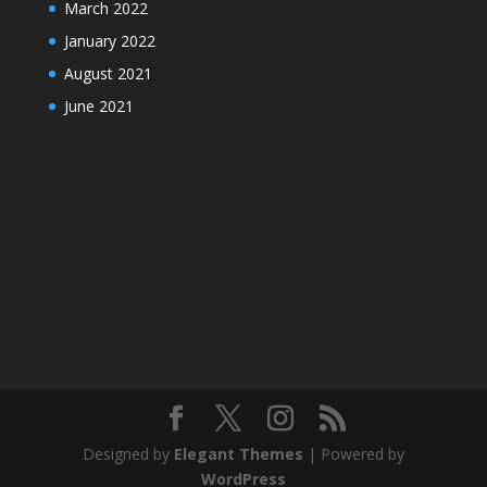
March 2022
January 2022
August 2021
June 2021
Designed by
Elegant Themes
| Powered by
WordPress