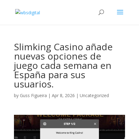
Slimking Casino añade
nuevas opciones de
juego cada semana en
España para sus
usuarios.
by
Guss Figueira
|
Apr 8, 2026
|
Uncategorized