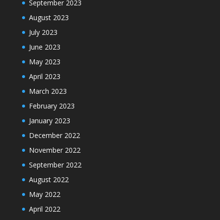
September 2023
August 2023
July 2023
June 2023
May 2023
April 2023
March 2023
February 2023
January 2023
December 2022
November 2022
September 2022
August 2022
May 2022
April 2022