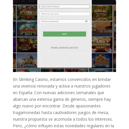
En Slimking Casino, estamos convencidos en brindar
una vivencia renovada y activa a nuestros jugadores
en España. Con nuevas adiciones semanales que
abarcan una extensa gama de géneros, siempre hay
algo nuevo por encontrar. Desde apasionantes
tragamonedas hasta cautivadores juegos de mesa,
nuestra propuesta se acomoda a todos los intereses.
Pero, ¿cómo influyen estas novedades regulares en la