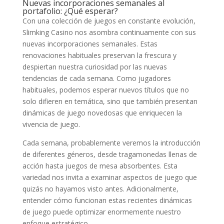
Nuevas incorporaciones semanales al
portafolio: ¿Qué esperar?
Con una colección de juegos en constante evolución,
Slimking Casino nos asombra continuamente con sus
nuevas incorporaciones semanales. Estas
renovaciones habituales preservan la frescura y
despiertan nuestra curiosidad por las nuevas
tendencias de cada semana. Como jugadores
habituales, podemos esperar nuevos títulos que no
solo difieren en temática, sino que también presentan
dinámicas de juego novedosas que enriquecen la
vivencia de juego.
Cada semana, probablemente veremos la introducción
de diferentes géneros, desde tragamonedas llenas de
acción hasta juegos de mesa absorbentes. Esta
variedad nos invita a examinar aspectos de juego que
quizás no hayamos visto antes. Adicionalmente,
entender cómo funcionan estas recientes dinámicas
de juego puede optimizar enormemente nuestro
enfoque estratégico.