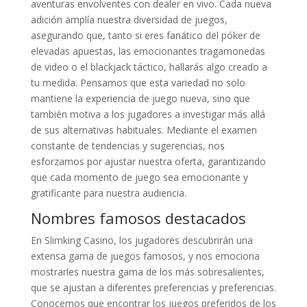
aventuras envolventes con dealer en vivo. Cada nueva
adición amplía nuestra diversidad de juegos,
asegurando que, tanto si eres fanático del póker de
elevadas apuestas, las emocionantes tragamonedas
de video o el blackjack táctico, hallarás algo creado a
tu medida. Pensamos que esta variedad no solo
mantiene la experiencia de juego nueva, sino que
también motiva a los jugadores a investigar más allá
de sus alternativas habituales. Mediante el examen
constante de tendencias y sugerencias, nos
esforzamos por ajustar nuestra oferta, garantizando
que cada momento de juego sea emocionante y
gratificante para nuestra audiencia.
Nombres famosos destacados
En Slimking Casino, los jugadores descubrirán una
extensa gama de juegos famosos, y nos emociona
mostrarles nuestra gama de los más sobresalientes,
que se ajustan a diferentes preferencias y preferencias.
Conocemos que encontrar los juegos preferidos de los