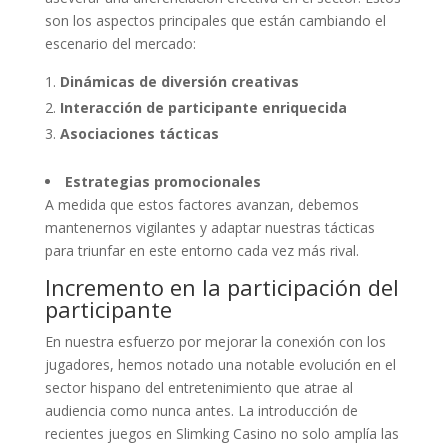
son los aspectos principales que están cambiando el
escenario del mercado:
Dinámicas de diversión creativas
Interacción de participante enriquecida
Asociaciones tácticas
Estrategias promocionales
A medida que estos factores avanzan, debemos
mantenernos vigilantes y adaptar nuestras tácticas
para triunfar en este entorno cada vez más rival.
Incremento en la participación del
participante
En nuestra esfuerzo por mejorar la conexión con los
jugadores, hemos notado una notable evolución en el
sector hispano del entretenimiento que atrae al
audiencia como nunca antes. La introducción de
recientes juegos en Slimking Casino no solo amplía las