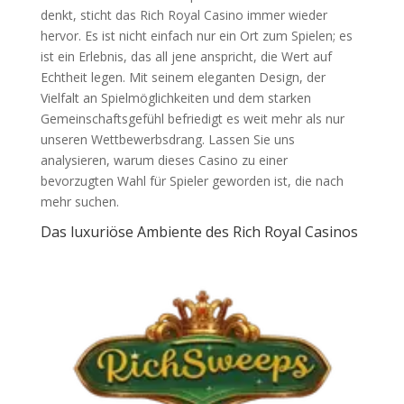
denkt, sticht das Rich Royal Casino immer wieder
hervor. Es ist nicht einfach nur ein Ort zum Spielen; es
ist ein Erlebnis, das all jene anspricht, die Wert auf
Echtheit legen. Mit seinem eleganten Design, der
Vielfalt an Spielmöglichkeiten und dem starken
Gemeinschaftsgefühl befriedigt es weit mehr als nur
unseren Wettbewerbsdrang. Lassen Sie uns
analysieren, warum dieses Casino zu einer
bevorzugten Wahl für Spieler geworden ist, die nach
mehr suchen.
Das luxuriöse Ambiente des Rich Royal Casinos