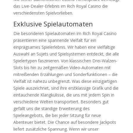
das Live-Dealer-Erlebnis im Rich Royal Casino die
verschiedensten Spielvorlieben.
Exklusive Spielautomaten
Die besonderen Spielautomaten im Rich Royal Casino
präsentieren eine spannende Vielfalt für ein
einprägsames Spielerlebnis. Wir haben eine vielfältige
Auswahl an Sujets und Spielsystemen entdeckt, die alle
Spielertypen faszinieren. Von klassischen Drei-Walzen-
Slots bis hin zu zeitgemäßen Video-Automaten mit
mitreißenden Erzählungen und Sonderfunktionen – die
Vielfalt ist nahezu unbegrenzt. Was diese einzigartigen
Spiele auszeichnet, sind ihre erstklassige Grafik und die
eintauchende Klangkulisse, die uns mit jedem Spin in
verschiedene Welten transportiert. Besonders gut
gefällt uns die ständige Erweiterung des
Spieleangebots, die bei jeder Sitzung für neue
Abenteuer bietet. Die Chance auf besondere Jackpots
liefert zusätzliche Spannung. Wenn wir unser