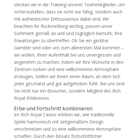
stecken wir in die Training unserer Teammitglieder, um
sicherzustellen, dass sie nicht nur fähig, sondern auch
mit authentischer Enthusiasmus dabei sind. Wir
beachten Ihr Rückmeldung wichtig, passen unser
Sortiment gemäß an und sind tagtäglich bemüht, Ihre
Erwartungen zu übertreffen. Ob Sie ein geübter
Gambler sind oder uns zum allerersten Mal kommen –
wir wollen, Ihren Aufenthalt bei uns unvergessen und
angenehm zu machen. Indem wir Ihre Wünsche in den
Zentrum rücken und eine willkommene Atmosphäre
erzeugen, stellen wir Ihnen einen Raum, an dem sich
jeder geschätzt und gut aufgehoben fühlt. Bei uns sind
Sie nicht nur ein Besucher, sondern Mitglied des Rich
Royal Erlebnisses.
Erbe und Fortschritt kombinieren
Im Rich Royal Casino erleben wir, wie traditionelle
Spiele harmonisch mit zeitgemäßem Design
verschmelzen und so eine willkommene Atmosphäre
schaffen. Durch den Einsatz fortschrittlicher