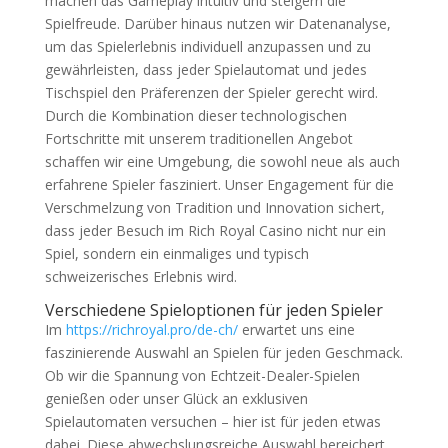
machen das Gameplay intuitiv und steigern die
Spielfreude. Darüber hinaus nutzen wir Datenanalyse,
um das Spielerlebnis individuell anzupassen und zu
gewährleisten, dass jeder Spielautomat und jedes
Tischspiel den Präferenzen der Spieler gerecht wird.
Durch die Kombination dieser technologischen
Fortschritte mit unserem traditionellen Angebot
schaffen wir eine Umgebung, die sowohl neue als auch
erfahrene Spieler fasziniert. Unser Engagement für die
Verschmelzung von Tradition und Innovation sichert,
dass jeder Besuch im Rich Royal Casino nicht nur ein
Spiel, sondern ein einmaliges und typisch
schweizerisches Erlebnis wird.
Verschiedene Spieloptionen für jeden Spieler
Im
https://richroyal.pro/de-ch/
erwartet uns eine
faszinierende Auswahl an Spielen für jeden Geschmack.
Ob wir die Spannung von Echtzeit-Dealer-Spielen
genießen oder unser Glück an exklusiven
Spielautomaten versuchen – hier ist für jeden etwas
dabei. Diese abwechslungsreiche Auswahl bereichert