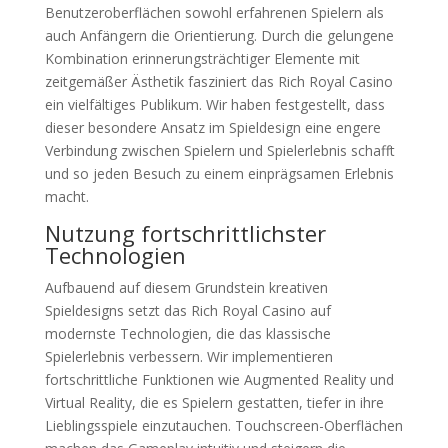
Benutzeroberflächen sowohl erfahrenen Spielern als
auch Anfängern die Orientierung. Durch die gelungene
Kombination erinnerungsträchtiger Elemente mit
zeitgemäßer Ästhetik fasziniert das Rich Royal Casino
ein vielfältiges Publikum. Wir haben festgestellt, dass
dieser besondere Ansatz im Spieldesign eine engere
Verbindung zwischen Spielern und Spielerlebnis schafft
und so jeden Besuch zu einem einprägsamen Erlebnis
macht.
Nutzung fortschrittlichster
Technologien
Aufbauend auf diesem Grundstein kreativen
Spieldesigns setzt das Rich Royal Casino auf
modernste Technologien, die das klassische
Spielerlebnis verbessern. Wir implementieren
fortschrittliche Funktionen wie Augmented Reality und
Virtual Reality, die es Spielern gestatten, tiefer in ihre
Lieblingsspiele einzutauchen. Touchscreen-Oberflächen