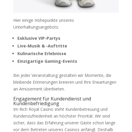
Hier einige Höhepunkte unseres
Unterhaltungsangebots:
Exklusive VIP-Partys
Live-Musik & -Auftritte
Kulinarische Erlebnisse
Einzigartige Gaming-Events
Bei jeder Veranstaltung gestalten wir Momente, die
bleibende Erinnerungen kreieren und Ihre Erwartungen
an Amüsement überbieten.
Engagement für Kundendienst und
Kundenbefriedigung
Im Rich Royal Casino steht Kundenbetreuung und
Kundenzufriedenheit an höchster Priorität. Wir sind
sicher, dass das Erfahrung unserer Gäste schon lange
vor dem Betreten unseres Casinos anfängt. Deshalb