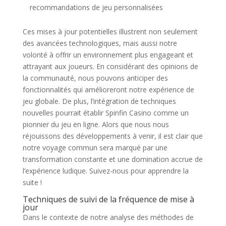
recommandations de jeu personnalisées
Ces mises à jour potentielles illustrent non seulement
des avancées technologiques, mais aussi notre
volonté à offrir un environnement plus engageant et
attrayant aux joueurs. En considérant des opinions de
la communauté, nous pouvons anticiper des
fonctionnalités qui amélioreront notre expérience de
jeu globale. De plus, l’intégration de techniques
nouvelles pourrait établir Spinfin Casino comme un
pionnier du jeu en ligne. Alors que nous nous
réjouissons des développements à venir, il est clair que
notre voyage commun sera marqué par une
transformation constante et une domination accrue de
l’expérience ludique. Suivez-nous pour apprendre la
suite !
Techniques de suivi de la fréquence de mise à
jour
Dans le contexte de notre analyse des méthodes de