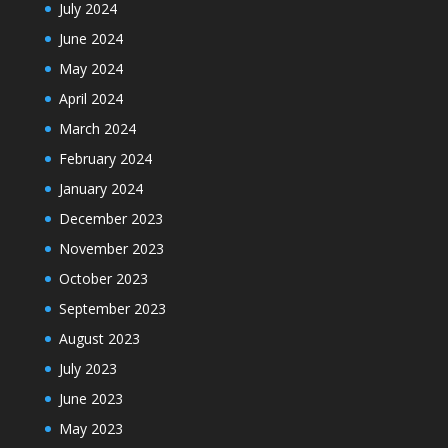
July 2024
June 2024
May 2024
April 2024
March 2024
February 2024
January 2024
December 2023
November 2023
October 2023
September 2023
August 2023
July 2023
June 2023
May 2023