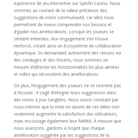
expérience de jeu interactive sur Spinfin Casino. Nous
sommes au courant de la valeur précieuse des
suggestions de notre communauté, car elles nous
permettent de mieux comprendre nos besoins et
d’guider nos améliorations. Lorsque les joueurs se
sentent entendus, leur engagement s’en trouve
renforcé, créant ainsi un écosystème de collaboration
dynamique. En demandant activement des retours via
des sondages et des forums, nous sommes en
mesure d’détecter les fonctionnalités les plus aimées
et celles qui nécessitent des améliorations.
De plus, l’engagement des joueurs ne se restreint pas
à l’écoute ; il s’agit d’intégrer leurs suggestions dans
des mises à jour tangibles. Nous avons constaté par
nous-mêmes que la mise en œuvre de ces idées non
seulement augmente la satisfaction des utilisateurs,
mais encourage également leur fidélité. À mesure que
nous avançons, gardons à l’esprit que chaque
amélioration suggérée par les suggestions de la