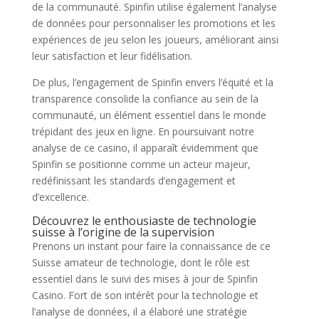
de la communauté. Spinfin utilise également l’analyse
de données pour personnaliser les promotions et les
expériences de jeu selon les joueurs, améliorant ainsi
leur satisfaction et leur fidélisation.
De plus, l’engagement de Spinfin envers l’équité et la
transparence consolide la confiance au sein de la
communauté, un élément essentiel dans le monde
trépidant des jeux en ligne. En poursuivant notre
analyse de ce casino, il apparaît évidemment que
Spinfin se positionne comme un acteur majeur,
redéfinissant les standards d’engagement et
d’excellence.
Découvrez le enthousiaste de technologie
suisse à l’origine de la supervision
Prenons un instant pour faire la connaissance de ce
Suisse amateur de technologie, dont le rôle est
essentiel dans le suivi des mises à jour de Spinfin
Casino. Fort de son intérêt pour la technologie et
l’analyse de données, il a élaboré une stratégie