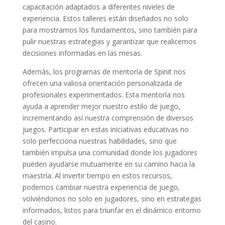
capacitación adaptados a diferentes niveles de
experiencia. Estos talleres están diseñados no solo
para mostrarnos los fundamentos, sino también para
pulir nuestras estrategias y garantizar que realicemos
decisiones informadas en las mesas.
Además, los programas de mentoría de Spinit nos
ofrecen una valiosa orientación personalizada de
profesionales experimentados. Esta mentoría nos
ayuda a aprender mejor nuestro estilo de juego,
incrementando así nuestra comprensión de diversos
juegos. Participar en estas iniciativas educativas no
solo perfecciona nuestras habilidades, sino que
también impulsa una comunidad donde los jugadores
pueden ayudarse mutuamente en su camino hacia la
maestría. Al invertir tiempo en estos recursos,
podemos cambiar nuestra experiencia de juego,
volviéndonos no solo en jugadores, sino en estrategas
informados, listos para triunfar en el dinámico entorno
del casino.