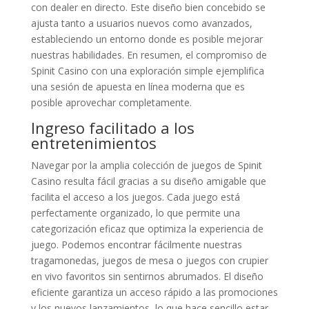
con dealer en directo. Este diseño bien concebido se
ajusta tanto a usuarios nuevos como avanzados,
estableciendo un entorno donde es posible mejorar
nuestras habilidades. En resumen, el compromiso de
Spinit Casino con una exploración simple ejemplifica
una sesión de apuesta en línea moderna que es
posible aprovechar completamente.
Ingreso facilitado a los
entretenimientos
Navegar por la amplia colección de juegos de Spinit
Casino resulta fácil gracias a su diseño amigable que
facilita el acceso a los juegos. Cada juego está
perfectamente organizado, lo que permite una
categorización eficaz que optimiza la experiencia de
juego. Podemos encontrar fácilmente nuestras
tragamonedas, juegos de mesa o juegos con crupier
en vivo favoritos sin sentirnos abrumados. El diseño
eficiente garantiza un acceso rápido a las promociones
y los nuevos lanzamientos, lo que hace sencillo estar