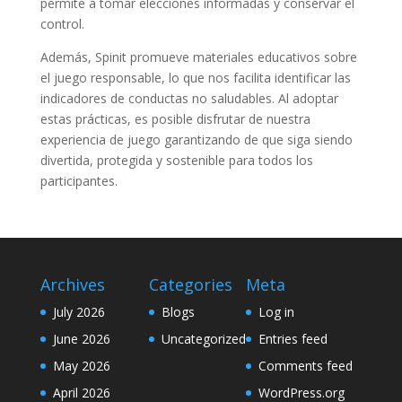
permite a tomar elecciones informadas y conservar el
control.
Además, Spinit promueve materiales educativos sobre
el juego responsable, lo que nos facilita identificar las
indicadores de conductas no saludables. Al adoptar
estas prácticas, es posible disfrutar de nuestra
experiencia de juego garantizando de que siga siendo
divertida, protegida y sostenible para todos los
participantes.
Archives
Categories
Meta
July 2026
Blogs
Log in
June 2026
Uncategorized
Entries feed
May 2026
Comments feed
April 2026
WordPress.org