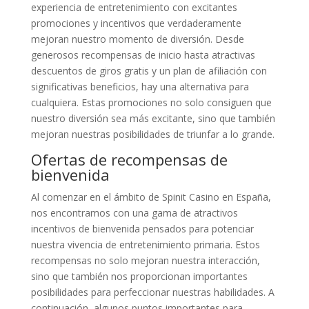
experiencia de entretenimiento con excitantes
promociones y incentivos que verdaderamente
mejoran nuestro momento de diversión. Desde
generosos recompensas de inicio hasta atractivas
descuentos de giros gratis y un plan de afiliación con
significativas beneficios, hay una alternativa para
cualquiera. Estas promociones no solo consiguen que
nuestro diversión sea más excitante, sino que también
mejoran nuestras posibilidades de triunfar a lo grande.
Ofertas de recompensas de
bienvenida
Al comenzar en el ámbito de Spinit Casino en España,
nos encontramos con una gama de atractivos
incentivos de bienvenida pensados para potenciar
nuestra vivencia de entretenimiento primaria. Estos
recompensas no solo mejoran nuestra interacción,
sino que también nos proporcionan importantes
posibilidades para perfeccionar nuestras habilidades. A
continuación, algunos puntos importantes para