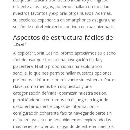
eficiente a los juegos, podemos hallar con facilidad
nuestros favoritos y explorar otros nuevos. Además,
su excelente experiencia en smartphones asegura una
sesión de entretenimiento continua en cualquier parte.
Aspectos de estructura fáciles de
usar
Al explorar Spinit Casino, pronto apreciamos su diseño
fácil de usar que facilita una navegación fluida y
placentera. El sitio proporciona una exploración
sencilla, lo que nos permite hallar nuestros opciones
preferidos e información relevante sin esfuerzo. Partes
clave, como menús bien dispuestos y una
categorización definida, optimizan nuestra sesión,
permitiéndonos centrarnos en el juego en lugar de
desorientarnos entre capas de información. El
configuración coherente facilita navegar de parte sin
esfuerzo, ya sea que nos ubiquemos explorando las
más recientes ofertas o jugando de entretenimientos