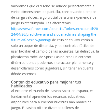
Valoramos que el diseño se adapte perfectamente a
varias dimensiones de pantalla, conservando tiempos
de carga veloces, algo crucial para una experiencia de
juego ininterrumpida. Las alternativas
https://www.forbes.com/councils/forbestechcouncil/20
24/04/26/predictive-ai-and-slot-machines-shaping-the-
future-of-casino-gaming/
de crupier en vivo están a
solo un toque de distancia, y los controles fáciles de
usar facilitan el cambio de las apuestas. En definitiva, la
plataforma móvil de Spinit Casino crea un entorno
dinámico donde podemos interactuar plenamente y
desarrollarnos como jugadores, sin tener en cuenta
dónde estemos.
Contenido educativo para mejorar tus
habilidades
Al explorar el mundo del casino Spinit en España, es
fundamental aprender los recursos educativos
disponibles para aumentar nuestras habilidades de
juego. El casino ofrece diversos talleres de