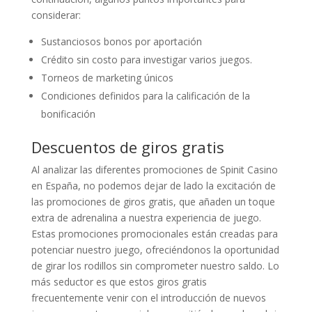
considerar:
Sustanciosos bonos por aportación
Crédito sin costo para investigar varios juegos.
Torneos de marketing únicos
Condiciones definidos para la calificación de la
bonificación
Descuentos de giros gratis
Al analizar las diferentes promociones de Spinit Casino
en España, no podemos dejar de lado la excitación de
las promociones de giros gratis, que añaden un toque
extra de adrenalina a nuestra experiencia de juego.
Estas promociones promocionales están creadas para
potenciar nuestro juego, ofreciéndonos la oportunidad
de girar los rodillos sin comprometer nuestro saldo. Lo
más seductor es que estos giros gratis
frecuentemente venir con el introducción de nuevos