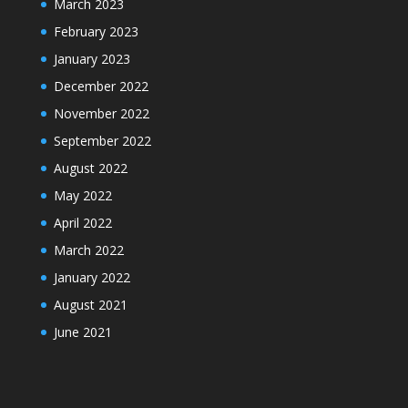
March 2023
February 2023
January 2023
December 2022
November 2022
September 2022
August 2022
May 2022
April 2022
March 2022
January 2022
August 2021
June 2021