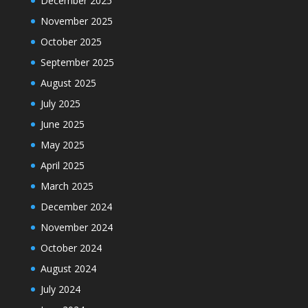
December 2025
November 2025
October 2025
September 2025
August 2025
July 2025
June 2025
May 2025
April 2025
March 2025
December 2024
November 2024
October 2024
August 2024
July 2024