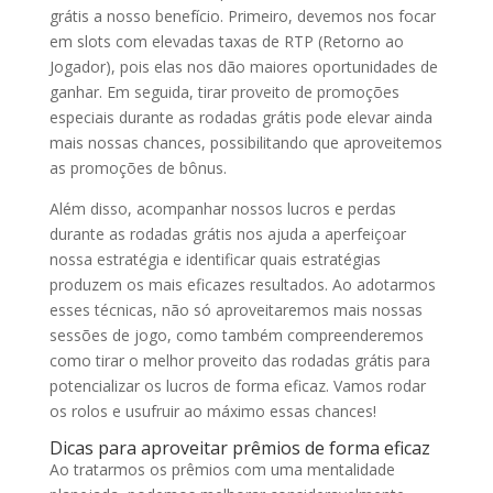
grátis a nosso benefício. Primeiro, devemos nos focar
em slots com elevadas taxas de RTP (Retorno ao
Jogador), pois elas nos dão maiores oportunidades de
ganhar. Em seguida, tirar proveito de promoções
especiais durante as rodadas grátis pode elevar ainda
mais nossas chances, possibilitando que aproveitemos
as promoções de bônus.
Além disso, acompanhar nossos lucros e perdas
durante as rodadas grátis nos ajuda a aperfeiçoar
nossa estratégia e identificar quais estratégias
produzem os mais eficazes resultados. Ao adotarmos
esses técnicas, não só aproveitaremos mais nossas
sessões de jogo, como também compreenderemos
como tirar o melhor proveito das rodadas grátis para
potencializar os lucros de forma eficaz. Vamos rodar
os rolos e usufruir ao máximo essas chances!
Dicas para aproveitar prêmios de forma eficaz
Ao tratarmos os prêmios com uma mentalidade