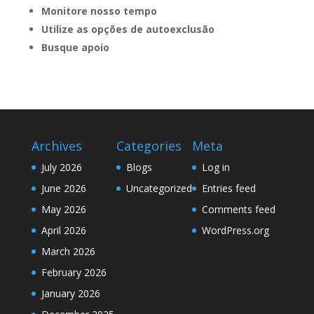
Monitore nosso tempo
Utilize as opções de autoexclusão
Busque apoio
Archives
Categories
Meta
July 2026
Blogs
Log in
June 2026
Uncategorized
Entries feed
May 2026
Comments feed
April 2026
WordPress.org
March 2026
February 2026
January 2026