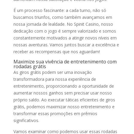
É um processo fascinante: a cada turno, não só
buscamos triunfos, como também avançamos em
nossa jornada de lealdade. No Spinit Casino, nosso
dedicação com o jogo é sempre valorizado e somos
constantemente motivados a atingir novos níveis em
nossas aventuras. Vamos juntos buscar a excelência e
receber as recompensas que nos aguardam!
Maximize sua vivência de entretenimento com
rodadas grátis
As giros grátis podem ser uma inovação
transformadora para nossa experiência de
entretenimento, proporcionando a oportunidade de
aumentar nossos ganhos sem precisar usar nosso
próprio saldo. Ao executar táticas eficientes de giros
grátis, podemos maximizar nosso entretenimento e
transformar essas promoções em prêmios
significativos.
Vamos examinar como podemos usar essas rodadas