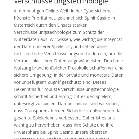
Verschlüsselungstechnologie
In der heutigen Online-Welt, in der Cybersicherheit
höchste Priorität hat, zeichnet sich Spinit Casino in
Österreich durch den Einsatz starker
Verschlüsselungstechnologie zum Schutz der
Nutzerdaten aus. Wir wissen, wie wichtig die Integrität
der Daten unserer Spieler ist, und setzen daher
fortschrittliche Verschlüsselungsmethoden ein, um die
Vertraulichkeit Ihrer Daten zu gewährleisten. Durch die
Nutzung branchenüblicher Protokolle schaffen wir eine
sichere Umgebung, in der private und monetäre Daten
vor unbefugtem Zugriff geschützt sind. Dieses
Bekenntnis für robuste Verschlüsselungstechnologie
schafft Sicherheit und ermöglicht es den Spielern,
unbesorgt zu spielen. Darüber hinaus sind wir sicher,
dass Transparenz bei den Sicherheitsmaßnahmen das
gesamte Spielerlebnis verbessert. Daher ist es uns
wichtig zu hervorheben, dass Ihre Schutz und Ihre
Privatsphäre bei Spinit Casino unsere obersten