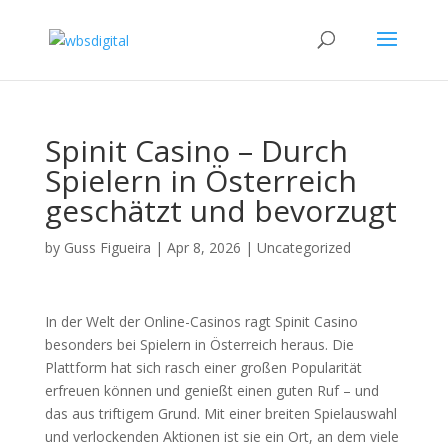
Spinit Casino – Durch
Spielern in Österreich
geschätzt und bevorzugt
by
Guss Figueira
|
Apr 8, 2026
|
Uncategorized
In der Welt der Online-Casinos ragt Spinit Casino
besonders bei Spielern in Österreich heraus. Die
Plattform hat sich rasch einer großen Popularität
erfreuen können und genießt einen guten Ruf – und
das aus triftigem Grund. Mit einer breiten Spielauswahl
und verlockenden Aktionen ist sie ein Ort, an dem viele