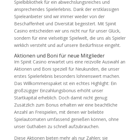
Spielbibliothek für ein abwechslungsreiches und
ansprechendes Spielerlebnis. Dank der erstklassigen
Spieleanbieter sind wir immer wieder von der
Beschaffenheit und Diversität begeistert. Mit Spinit
Casino entscheiden wir uns nicht nur für unser Glück,
sondern für eine vielseitige Spielwelt, die uns als Spieler
wirklich versteht und auf unsere Bedürfnisse eingeht.
Aktionen und Boni für neue Mitglieder
Im Spinit Casino erwartet uns eine reizvolle Auswahl an
Aktionen und Boni speziell für Neukunden, die unser
erstes Spielerlebnis besonders lohnenswert machen.
Das Willkommenspaket ist ein echtes Highlight: Ein
großzügiger Einzahlungsbonus erhöht unser
Startkapital erheblich. Doch damit nicht genug:
Zusätzlich zum Bonus erhalten wir eine beachtliche
Anzahl an Freispielen, mit denen wir beliebte
Spielautomaten umfassend genießen können, ohne
unser Guthaben zu schnell aufzubrauchen.
Diese Aktionen bieten mehr als nur Zahlen; sie