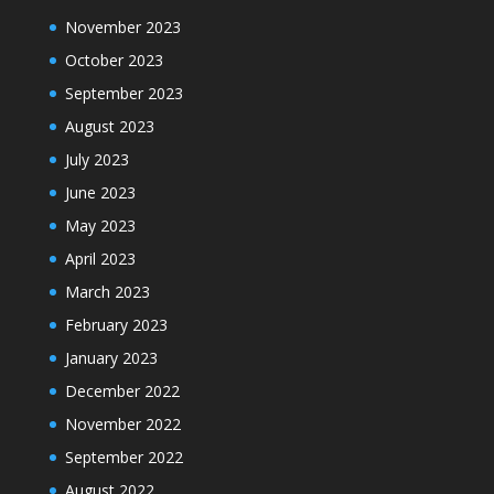
November 2023
October 2023
September 2023
August 2023
July 2023
June 2023
May 2023
April 2023
March 2023
February 2023
January 2023
December 2022
November 2022
September 2022
August 2022