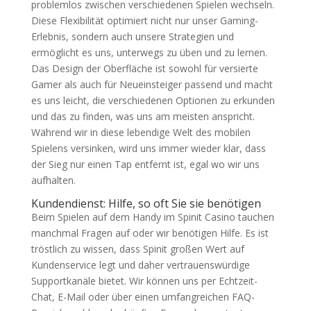
problemlos zwischen verschiedenen Spielen wechseln.
Diese Flexibilität optimiert nicht nur unser Gaming-
Erlebnis, sondern auch unsere Strategien und
ermöglicht es uns, unterwegs zu üben und zu lernen.
Das Design der Oberfläche ist sowohl für versierte
Gamer als auch für Neueinsteiger passend und macht
es uns leicht, die verschiedenen Optionen zu erkunden
und das zu finden, was uns am meisten anspricht.
Während wir in diese lebendige Welt des mobilen
Spielens versinken, wird uns immer wieder klar, dass
der Sieg nur einen Tap entfernt ist, egal wo wir uns
aufhalten.
Kundendienst: Hilfe, so oft Sie sie benötigen
Beim Spielen auf dem Handy im Spinit Casino tauchen
manchmal Fragen auf oder wir benötigen Hilfe. Es ist
tröstlich zu wissen, dass Spinit großen Wert auf
Kundenservice legt und daher vertrauenswürdige
Supportkanäle bietet. Wir können uns per Echtzeit-
Chat, E-Mail oder über einen umfangreichen FAQ-