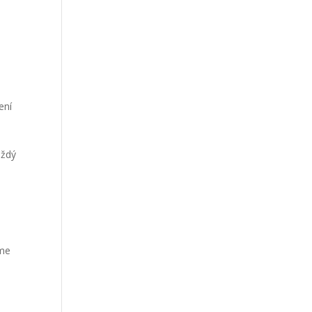
ení
aždý
ďme