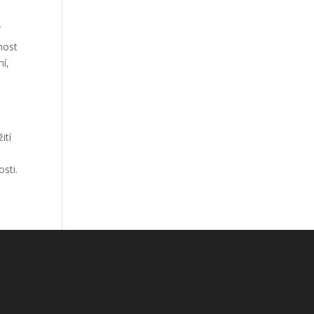
í
nost
ní,
ití
sti.