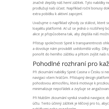
značně zlepšily náš herní zážitek. Tyto nabídky n
prodlužují naši účast. Například roční bonusy do
extra pobídku k aktivní zapojení.
Uvažujme o například výhody za stálost, které s
loajalitu platformě. Ať už se jedná o rozšířený
akce je přizpůsobena tak, aby zlepšila náš možn
Přístup společnosti Spinit k transparentnosti oh
a dovoluje nám provádět uvědomělá volby. Díky
ponořit do herního zážitku a přitom zvýšit naši r
Pohodlné rozhraní pro ka
Při zkoumání nabídky Spinit Casina v Česku si 
navigaci všem hráčům. Přístupný design platformy 
pohodovou atmosféru, která motivuje k prozkoum
minimalizuje nepořádek a zvyšuje se angažovan
Při hlubším zkoumání vyniká snadná navigace; 
účtu. Tento účinný zážitek je klíčový pro to, a
nabídkami nebo rozvržením.