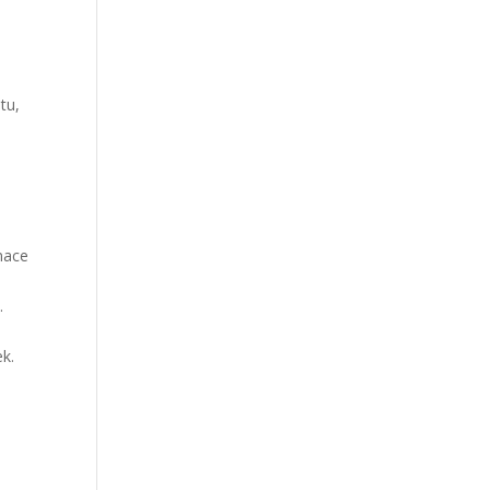
tu,
mace
.
ek.