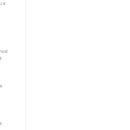
u a
nnost
i
je
i