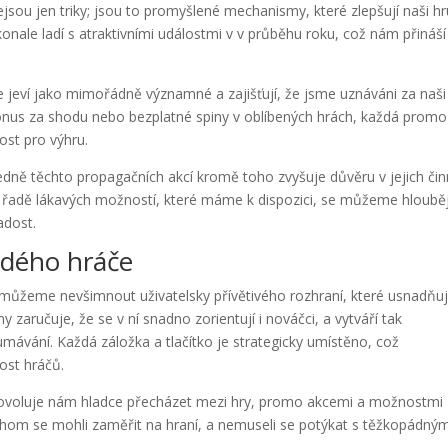
ejsou jen triky; jsou to promyšlené mechanismy, které zlepšují naši hr
konale ladí s atraktivními událostmi v v průběhu roku, což nám přináší
e jeví jako mimořádně významné a zajišťují, že jsme uznáváni za naši
 bonus za shodu nebo bezplatné spiny v oblíbených hrách, každá promo
ost pro výhru.
ledně těchto propagačních akcí kromě toho zvyšuje důvěru v jejich či
 řadě lákavých možností, které máme k dispozici, se můžeme hlouběj
adost.
ždého hráče
nemůžeme nevšimnout uživatelsky přívětivého rozhraní, které usnadňu
zaručuje, že se v ní snadno zorientují i nováčci, a vytváří tak
ávání. Každá záložka a tlačítko je strategicky umístěno, což
ost hráčů.
dovoluje nám hladce přecházet mezi hry, promo akcemi a možnostmi
bychom se mohli zaměřit na hraní, a nemuseli se potýkat s těžkopádným