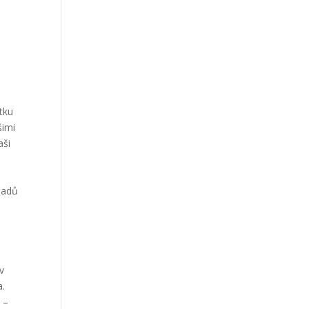
tku
šimi
aši
kladů
 v
a.
 –