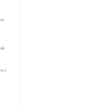
ímu
Dále
inu z