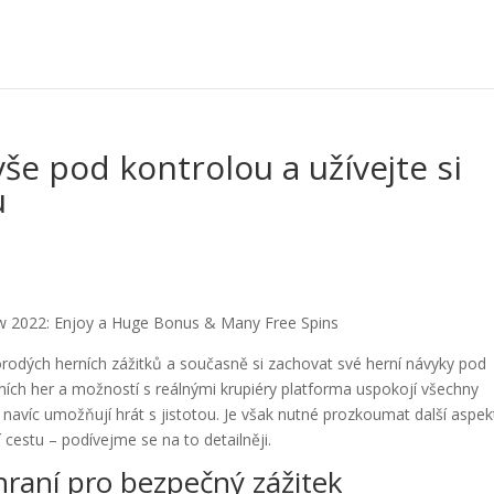
vše pod kontrolou a užívejte si
u
orodých herních zážitků a současně si zachovat své herní návyky pod
ních her a možností s reálnými krupiéry platforma uspokojí všechny
avíc umožňují hrát s jistotou. Je však nutné prozkoumat další aspek
 cestu – podívejme se na to detailněji.
aní pro bezpečný zážitek