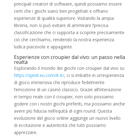
principali creatori di software, quindi possiamo essere
certi che i giochi siano ben progettati e offrano
esperienze di qualità superiore. Visitando la ampia
libreria, non si può evitare di ammirare l’precisa
classificazione che ci supporta a scoprire precisamente
ciò che cerchiamo, rendendo la nostra esperienza
ludica piacevole e appagante.
Esperienze con croupier dal vivo: un passo nella
realtà
Esplorando il mondo dei giochi con croupier dal vivo su
https://spinit.eu.com/it-it/
, ci si imbatte in un’esperienza
di gioco immersiva che riproduce fedelmente
l’emozione di un casinò classico. Grazie all’interazione
in tempo reale con il croupier, non solo possiamo
godere con i nostri giochi preferiti, ma possiamo anche
avere più fiducia nell’equità di ogni round. Questa
evoluzione del gioco online aggiunge un nuovo livello
di eccitazione e autenticità che tutti possiamo
apprezzare.