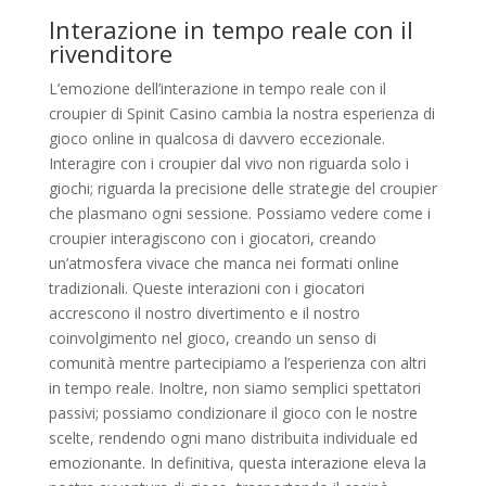
Interazione in tempo reale con il
rivenditore
L’emozione dell’interazione in tempo reale con il
croupier di Spinit Casino cambia la nostra esperienza di
gioco online in qualcosa di davvero eccezionale.
Interagire con i croupier dal vivo non riguarda solo i
giochi; riguarda la precisione delle strategie del croupier
che plasmano ogni sessione. Possiamo vedere come i
croupier interagiscono con i giocatori, creando
un’atmosfera vivace che manca nei formati online
tradizionali. Queste interazioni con i giocatori
accrescono il nostro divertimento e il nostro
coinvolgimento nel gioco, creando un senso di
comunità mentre partecipiamo a l’esperienza con altri
in tempo reale. Inoltre, non siamo semplici spettatori
passivi; possiamo condizionare il gioco con le nostre
scelte, rendendo ogni mano distribuita individuale ed
emozionante. In definitiva, questa interazione eleva la