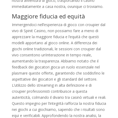
nostra avventura di gioco, trasportando il casinò
immediatamente a casa nostra, ovunque ci troviamo.
Maggiore fiducia ed equità
Immergendoci nell’esperienza di gioco con croupier dal
vivo di Spinit Casino, non possiamo fare a meno di
apprezzare la maggiore fiducia e l’equità che questi
modelli apportano al gioco online. A differenza dei
giochi online tradizionali, le sessioni con croupier dal
vivo consentono un’interazione in tempo reale,
aumentando la trasparenza. Abbiamo notato che il
feedback dei giocatori gioca un ruolo essenziale nel
plasmare queste offerte, garantendo che soddisfino le
aspettative dei giocatori e gli standard del settore.
L’utilizzo dello streaming in alta definizione e di
croupier professionisti contribuisce a questa
autenticità, colmando il divario tra casinò virtuali e reali.
Questo impegno per l’integrità rafforza la nostra fiducia
nei giochi a cui giochiamo, sapendo che i risultati sono
equi e verificabili. Approfondendo la nostra analisi, la