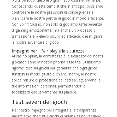
più di periodo, dai 3 ai 5 giorni approssimativamente.
Conoscendo queste tempistiche in anticipo, possiamo
controllare le nostre previsioni di conseguenza e
pianificare le nostre partite di gioco in modo efficiente.
Con Spinit Casino, non solo ci godiamo un’esperienza
di gaming emozionante, ma anche un processo di
transazione e prelievo sicuro ed efficace, che migliora
la nostra avventura di gioco.
Impegno per il fair play e la sicurezza
Al casinò Spinit, la correttezza e la sicurezza dei nostri
giocatori sono la nostra priorità assoluta. Utilizziamo
rigorosi test sui giochi per garantire che ogni gioco
funzioni in modo giusto e chiaro. Inoltre, le nostre
solide misure di protezione dei dati salvaguardano le
tue informazioni personali, permettendoti di
focalizzarti esclusivamente sul piacere.
Test severi dei giochi
Nel nostro impegno per l’integrità e la trasparenza,
garantiamo che tutti i giochi di Spinit Casino vengano