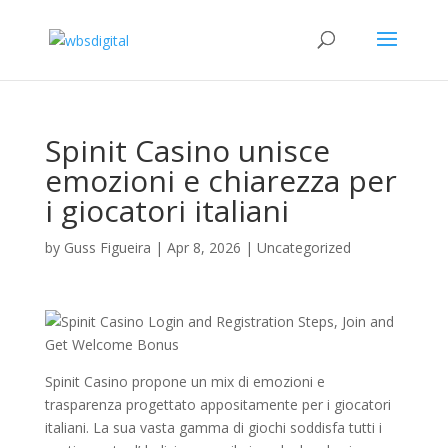
Spinit Casino unisce
emozioni e chiarezza per
i giocatori italiani
by
Guss Figueira
|
Apr 8, 2026
|
Uncategorized
Spinit Casino propone un mix di emozioni e
trasparenza progettato appositamente per i giocatori
italiani. La sua vasta gamma di giochi soddisfa tutti i