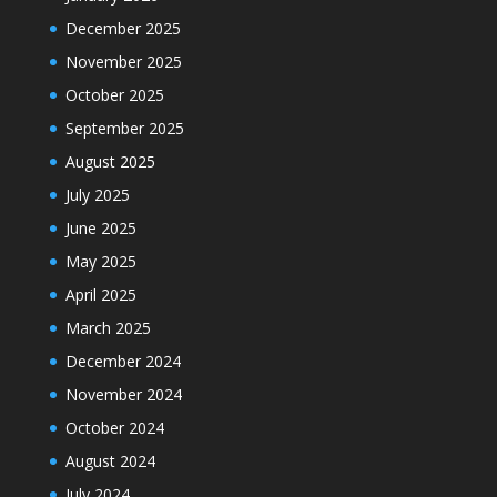
December 2025
November 2025
October 2025
September 2025
August 2025
July 2025
June 2025
May 2025
April 2025
March 2025
December 2024
November 2024
October 2024
August 2024
July 2024