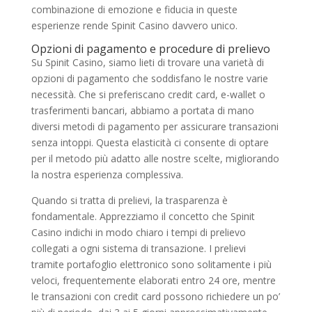
combinazione di emozione e fiducia in queste
esperienze rende Spinit Casino davvero unico.
Opzioni di pagamento e procedure di prelievo
Su Spinit Casino, siamo lieti di trovare una varietà di
opzioni di pagamento che soddisfano le nostre varie
necessità. Che si preferiscano credit card, e-wallet o
trasferimenti bancari, abbiamo a portata di mano
diversi metodi di pagamento per assicurare transazioni
senza intoppi. Questa elasticità ci consente di optare
per il metodo più adatto alle nostre scelte, migliorando
la nostra esperienza complessiva.
Quando si tratta di prelievi, la trasparenza è
fondamentale. Apprezziamo il concetto che Spinit
Casino indichi in modo chiaro i tempi di prelievo
collegati a ogni sistema di transazione. I prelievi
tramite portafoglio elettronico sono solitamente i più
veloci, frequentemente elaborati entro 24 ore, mentre
le transazioni con credit card possono richiedere un po’