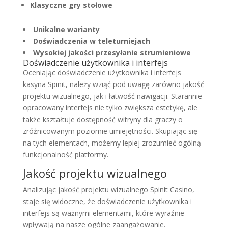
Klasyczne gry stołowe
Unikalne warianty
Doświadczenia w teleturniejach
Wysokiej jakości przesyłanie strumieniowe
Doświadczenie użytkownika i interfejs
Oceniając doświadczenie użytkownika i interfejs
kasyna Spinit, należy wziąć pod uwagę zarówno jakość
projektu wizualnego, jak i łatwość nawigacji. Starannie
opracowany interfejs nie tylko zwiększa estetykę, ale
także kształtuje dostępność witryny dla graczy o
zróżnicowanym poziomie umiejętności. Skupiając się
na tych elementach, możemy lepiej zrozumieć ogólną
funkcjonalność platformy.
Jakość projektu wizualnego
Analizując jakość projektu wizualnego Spinit Casino,
staje się widoczne, że doświadczenie użytkownika i
interfejs są ważnymi elementami, które wyraźnie
wpływają na nasze ogólne zaangażowanie.