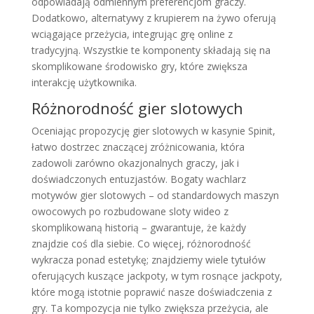
odpowiadają odmiennym preferencjom graczy.
Dodatkowo, alternatywy z krupierem na żywo oferują
wciągające przeżycia, integrując grę online z
tradycyjną. Wszystkie te komponenty składają się na
skomplikowane środowisko gry, które zwiększa
interakcję użytkownika.
Różnorodność gier slotowych
Oceniając propozycję gier slotowych w kasynie Spinit,
łatwo dostrzec znaczącej zróżnicowania, która
zadowoli zarówno okazjonalnych graczy, jak i
doświadczonych entuzjastów. Bogaty wachlarz
motywów gier slotowych – od standardowych maszyn
owocowych po rozbudowane sloty wideo z
skomplikowaną historią – gwarantuje, że każdy
znajdzie coś dla siebie. Co więcej, różnorodność
wykracza ponad estetykę; znajdziemy wiele tytułów
oferujących kuszące jackpoty, w tym rosnące jackpoty,
które mogą istotnie poprawić nasze doświadczenia z
gry. Ta kompozycja nie tylko zwiększa przeżycia, ale