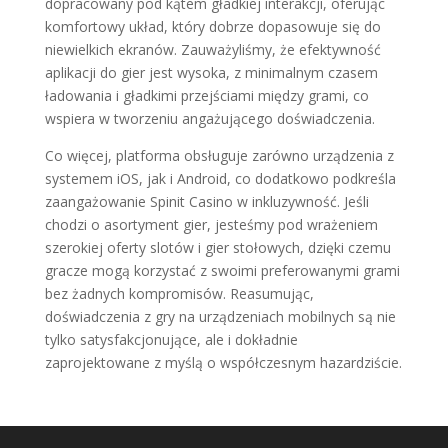
dopracowany pod kątem gładkiej interakcji, oferując
komfortowy układ, który dobrze dopasowuje się do
niewielkich ekranów. Zauważyliśmy, że efektywność
aplikacji do gier jest wysoka, z minimalnym czasem
ładowania i gładkimi przejściami między grami, co
wspiera w tworzeniu angażującego doświadczenia.
Co więcej, platforma obsługuje zarówno urządzenia z
systemem iOS, jak i Android, co dodatkowo podkreśla
zaangażowanie Spinit Casino w inkluzywność. Jeśli
chodzi o asortyment gier, jesteśmy pod wrażeniem
szerokiej oferty slotów i gier stołowych, dzięki czemu
gracze mogą korzystać z swoimi preferowanymi grami
bez żadnych kompromisów. Reasumując,
doświadczenia z gry na urządzeniach mobilnych są nie
tylko satysfakcjonujące, ale i dokładnie
zaprojektowane z myślą o współczesnym hazardziście.