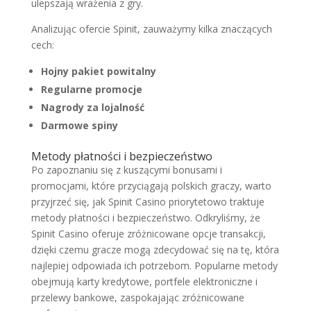
ulepszają wrażenia z gry.
Analizując ofercie Spinit, zauważymy kilka znaczących
cech:
Hojny pakiet powitalny
Regularne promocje
Nagrody za lojalność
Darmowe spiny
Metody płatności i bezpieczeństwo
Po zapoznaniu się z kuszącymi bonusami i
promocjami, które przyciągają polskich graczy, warto
przyjrzeć się, jak Spinit Casino priorytetowo traktuje
metody płatności i bezpieczeństwo. Odkryliśmy, że
Spinit Casino oferuje zróżnicowane opcje transakcji,
dzięki czemu gracze mogą zdecydować się na tę, która
najlepiej odpowiada ich potrzebom. Popularne metody
obejmują karty kredytowe, portfele elektroniczne i
przelewy bankowe, zaspokajając zróżnicowane