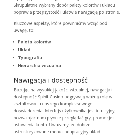
Skrupulatnie wybrany dobór palety kolorów i układu
poprawia przejrzystość i ułatwia nawigację po stronie.
Kluczowe aspekty, które powinniśmy wziąć pod
uwagę, to:
Paleta kolorów
Układ
Typografia
Hierarchia wizualna
Nawigacja i dostępność
Bazując na wysokiej jakości wizualnej, nawigacja i
dostępność Spinit Casino odgrywają ważną rolę w
kształtowaniu naszego kompleksowego
doświadczenia. Interfejs użytkownika jest intuicyjny,
pozwalając nam płynnie przeglądać gry, promocje i
ustawienia konta. Uważamy, że dobrze
ustrukturyzowane menu i adaptacyjny układ