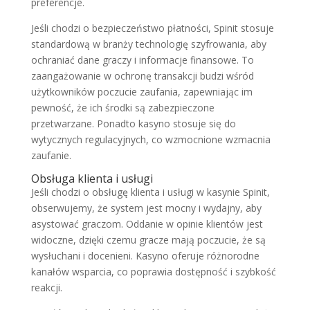
preferencje.
Jeśli chodzi o bezpieczeństwo płatności, Spinit stosuje
standardową w branży technologię szyfrowania, aby
ochraniać dane graczy i informacje finansowe. To
zaangażowanie w ochronę transakcji budzi wśród
użytkowników poczucie zaufania, zapewniając im
pewność, że ich środki są zabezpieczone
przetwarzane. Ponadto kasyno stosuje się do
wytycznych regulacyjnych, co wzmocnione wzmacnia
zaufanie.
Obsługa klienta i usługi
Jeśli chodzi o obsługę klienta i usługi w kasynie Spinit,
obserwujemy, że system jest mocny i wydajny, aby
asystować graczom. Oddanie w opinie klientów jest
widoczne, dzięki czemu gracze mają poczucie, że są
wysłuchani i docenieni. Kasyno oferuje różnorodne
kanałów wsparcia, co poprawia dostępność i szybkość
reakcji.