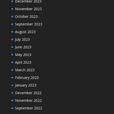
December 2023
November 2023
October 2023
September 2023
August 2023
July 2023
June 2023
May 2023
April 2023
March 2023
February 2023
January 2023
December 2022
November 2022
September 2022