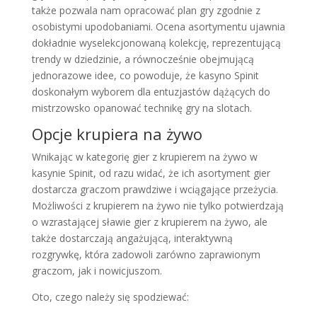
także pozwala nam opracować plan gry zgodnie z
osobistymi upodobaniami. Ocena asortymentu ujawnia
dokładnie wyselekcjonowaną kolekcję, reprezentującą
trendy w dziedzinie, a równocześnie obejmującą
jednorazowe idee, co powoduje, że kasyno Spinit
doskonałym wyborem dla entuzjastów dążących do
mistrzowsko opanować technikę gry na slotach.
Opcje krupiera na żywo
Wnikając w kategorię gier z krupierem na żywo w
kasynie Spinit, od razu widać, że ich asortyment gier
dostarcza graczom prawdziwe i wciągające przeżycia.
Możliwości z krupierem na żywo nie tylko potwierdzają
o wzrastającej sławie gier z krupierem na żywo, ale
także dostarczają angażującą, interaktywną
rozgrywkę, która zadowoli zarówno zaprawionym
graczom, jak i nowicjuszom.
Oto, czego należy się spodziewać: