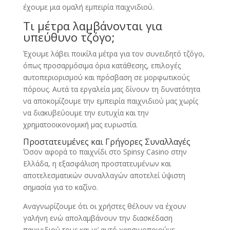
έχουμε μια ομαλή εμπειρία παιχνιδιού.
Τι μέτρα λαμβάνονται για
υπεύθυνο τζόγο;
Έχουμε λάβει ποικίλα μέτρα για τον συνειδητό τζόγο,
όπως προσαρμόσιμα όρια κατάθεσης, επιλογές
αυτοπεριορισμού και πρόσβαση σε μορφωτικούς
πόρους. Αυτά τα εργαλεία μας δίνουν τη δυνατότητα
να αποκομίζουμε την εμπειρία παιχνιδιού μας χωρίς
να διακυβεύουμε την ευτυχία και την
χρηματοοικονομική μας ευρωστία.
Προστατευμένες και Γρήγορες Συναλλαγές
Όσον αφορά το παιχνίδι στο Spinsy Casino στην
Ελλάδα, η εξασφάλιση προστατευμένων και
αποτελεσματικών συναλλαγών αποτελεί ύψιστη
σημασία για το καζίνο.
Αναγνωρίζουμε ότι οι χρήστες θέλουν να έχουν
γαλήνη ενώ απολαμβάνουν την διασκέδαση
παιχνιδιού τους και γι’ αυτό χρησιμοποιούμε