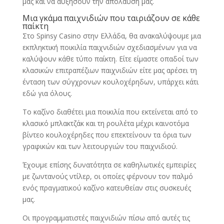
μας και να αυξήσουν την απόλαυσή μας.
Μια γκάμα παιχνιδιών που ταιριάζουν σε κάθε
παίκτη
Στο Spinsy Casino στην Ελλάδα, θα ανακαλύψουμε μια
εκπληκτική ποικιλία παιχνιδιών σχεδιασμένων για να
καλύψουν κάθε τύπο παίκτη. Είτε είμαστε οπαδοί των
κλασικών επιτραπέζιων παιχνιδιών είτε μας αρέσει τη
ένταση των σύγχρονων κουλοχέρηδων, υπάρχει κάτι
εδώ για όλους.
Το καζίνο διαθέτει μια ποικιλία που εκτείνεται από το
κλασικό μπλακτζάκ και τη ρουλέτα μέχρι καινοτόμα
βίντεο κουλοχέρηδες που επεκτείνουν τα όρια των
γραφικών και των λειτουργιών του παιχνιδιού.
Έχουμε επίσης δυνατότητα σε καθηλωτικές εμπειρίες
με ζωντανούς ντίλερ, οι οποίες φέρνουν τον παλμό
ενός πραγματικού καζίνο κατευθείαν στις συσκευές
μας.
Οι προγραμματιστές παιχνιδιών πίσω από αυτές τις