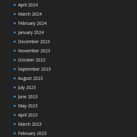
April 2024
March 2024
February 2024
January 2024
December 2023
November 2023
October 2023
September 2023
August 2023
July 2023
June 2023
May 2023
April 2023
March 2023
February 2023