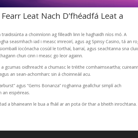
s Fearr Leat Nach D’fhéadfá Leat a
 traidisiúnta a choinníonn ag filleadh linn le haghaidh níos mó. A
 rogha seasmhach iad i measc imreoirí, agus ag Spinsy Casino, tá an r
 siombailí íocónacha cosúil le torthaí, barraí, agus seachtanna sna clui
thagann chun cinn i measc go leor againn.
o ná a gcumas oidhreacht a chumasc le tréithe comhaimseartha; cuirean
 agus an sean-achomharc sin á choinneáil acu.
Starburst” agus “Gems Bonanza” roghanna geallchur simplí ach
n an eispéireas.
ad a bhaineann le bua a fháil ar an pota óir thar a bheith inrochtana.