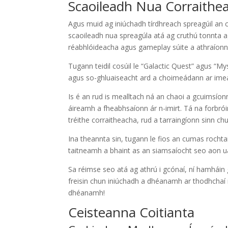
Scaoileadh Nua Corraithea
Agus muid ag iniúchadh tírdhreach spreagúil an 
scaoileadh nua spreagúla atá ag cruthú tonnta a
réabhlóideacha agus gameplay súite a athraíonn á
Tugann teidil cosúil le “Galactic Quest” agus “Myst
agus so-ghluaiseacht ard a choimeádann ar imeal
Is é an rud is mealltach ná an chaoi a gcuimsíonn
áireamh a fheabhsaíonn ár n-imirt. Tá na forbrói
tréithe corraitheacha, rud a tarraingíonn sinn chun
Ina theannta sin, tugann le fios an cumas rochtain
taitneamh a bhaint as an siamsaíocht seo aon uair
Sa réimse seo atá ag athrú i gcónaí, ní hamháin
freisin chun iniúchadh a dhéanamh ar thodhchaí 
dhéanamh!
Ceisteanna Coitianta