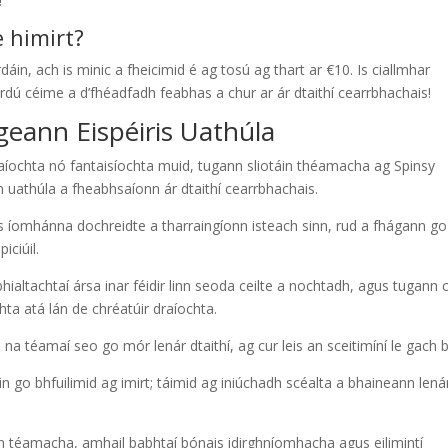
!
e himirt?
dáin, ach is minic a fheicimid é ag tosú ag thart ar €10. Is ciallmhar
rdú céime a d’fhéadfadh feabhas a chur ar ár dtaithí cearrbhachais!
geann Eispéiris Uathúla
aíochta nó fantaisíochta muid, tugann sliotáin théamacha ag Spinsy
 uathúla a fheabhsaíonn ár dtaithí cearrbhachais.
s íomhánna dochreidte a tharraingíonn isteach sinn, rud a fhágann go
iciúil.
hialtachtaí ársa inar féidir linn seoda ceilte a nochtadh, agus tugann 
chta atá lán de chréatúir draíochta.
a téamaí seo go mór lenár dtaithí, ag cur leis an sceitimíní le gach 
 go bhfuilimid ag imirt; táimid ag iniúchadh scéalta a bhaineann lená
táin téamacha, amhail babhtaí bónais idirghníomhacha agus eilimintí