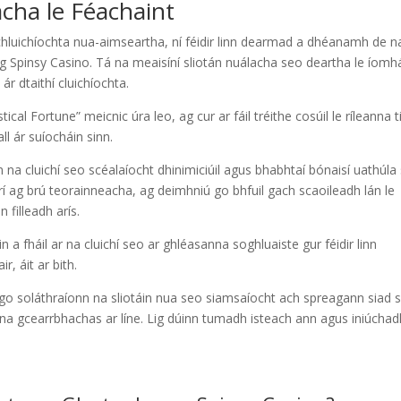
cha le Féachaint
chluichíochta nua-aimseartha, ní féidir linn dearmad a dhéanamh de n
g Spinsy Casino. Tá na meaisíní sliotán nuálacha seo deartha le íom
r dtaithí cluichíochta.
ical Fortune” meicnic úra leo, ag cur ar fáil tréithe cosúil le ríleanna t
l ár suíocháin sinn.
 na cluichí seo scéalaíocht dhinimiciúil agus bhabhtaí bónaisí uathúla
rí ag brú teorainneacha, ag deimhniú go bhfuil gach scaoileadh lán le
 filleadh arís.
 a fháil ar na cluichí seo ar ghléasanna soghluaiste gur féidir linn
, áit ar bith.
 go soláthraíonn na sliotáin nua seo siamsaíocht ach spreagann siad s
na gcearrbhachas ar líne. Lig dúinn tumadh isteach ann agus iniúchad