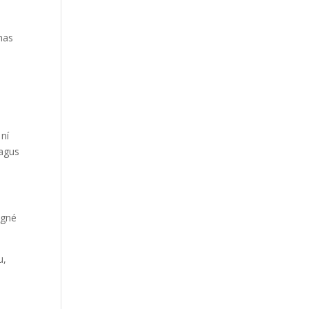
has
 ní
 agus
 gné
u,