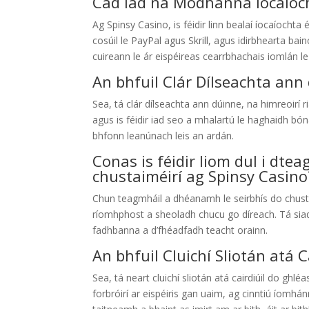
Cad iad na Modhanna Íocaíoch
Ag Spinsy Casino, is féidir linn bealaí íocaíochta
cosúil le PayPal agus Skrill, agus idirbhearta bain
cuireann le ár eispéireas cearrbhachais iomlán le 
An bhfuil Clár Dílseachta ann 
Sea, tá clár dílseachta ann dúinne, na himreoirí r
agus is féidir iad seo a mhalartú le haghaidh bó
bhfonn leanúnach leis an ardán.
Conas is féidir liom dul i dt
chustaiméirí ag Spinsy Casino
Chun teagmháil a dhéanamh le seirbhís do chusta
ríomhphost a sheoladh chucu go díreach. Tá siad
fadhbanna a d’fhéadfadh teacht orainn.
An bhfuil Cluichí Sliotán atá C
Sea, tá neart cluichí sliotán atá cairdiúil do ghl
forbróirí ar eispéiris gan uaim, ag cinntiú íomh