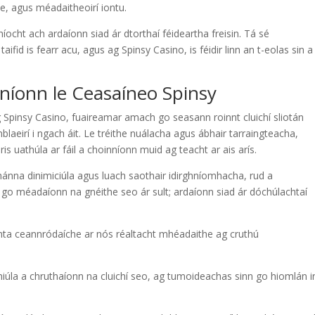
ce, agus méadaitheoirí iontu.
ocht ach ardaíonn siad ár dtorthaí féideartha freisin. Tá sé
taifid is fearr acu, agus ag Spinsy Casino, is féidir linn an t-eolas sin a 
itníonn le Ceasaíneo Spinsy
 Spinsy Casino, fuaireamar amach go seasann roinnt cluichí sliotán
laeirí i ngach áit. Le tréithe nuálacha agus ábhair tarraingteacha,
is uathúla ar fáil a choinníonn muid ag teacht ar ais arís.
ánna dinimiciúla agus luach saothair idirghníomhacha, rud a
 go méadaíonn na gnéithe seo ár sult; ardaíonn siad ár dóchúlachtaí
chta ceannródaíche ar nós réaltacht mhéadaithe ag cruthú
iúla a chruthaíonn na cluichí seo, ag tumoideachas sinn go hiomlán i