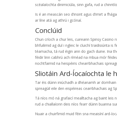
scéalaíochta dinimiciúla, sinn gafa, rud a chinntí
Is é an meascán seo d’insint agus d’imirt a fhág
ar líne atá ag athrú i gcónaí.
Conclúid
Chun críoch a chur leis, cuireann Spinsy Casino rog
bhfuilimid ag dul i ngleic le cluichí traidisiúnta is
téamacha, tá rud éigin ann do gach duine. Ina the
féidir linn cabhrú ach ríméad na mbua mór féide
nochtfaimid na heispéiris chearrbhachais spreagú
Sliotáin Ard-Íocaíochta l
Tar éis dúinn iniúchadh a dhéanamh ar domhain dr
spreagúil eile den eispéireas cearrbhachais ag Sp
Tá níos mó ná grafaicí mealltacha ag baint leis n
rud a chiallaíonn deis níos fearr dúinn buanna su
Nuair a chuirfimid muid féin sna meaisíní ard-íoca