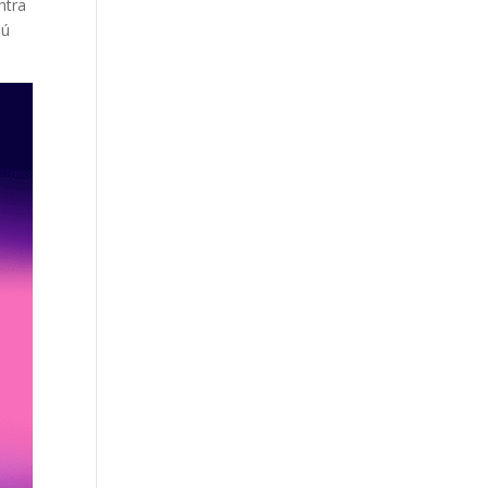
htra
iú