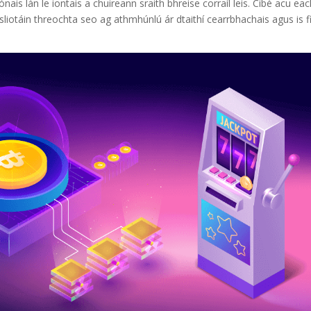
nais lán le iontais a chuireann sraith bhreise corraíl leis. Cibé acu eac
 sliotáin threochta seo ag athmhúnlú ár dtaithí cearrbhachais agus is f