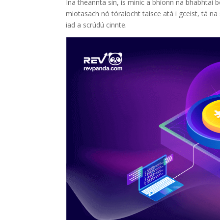
Ina theannta sin, is minic a bhíonn na bhabhtaí bó
miotasach nó tóraíocht taisce atá i gceist, tá na
iad a scrúdú cinnte.