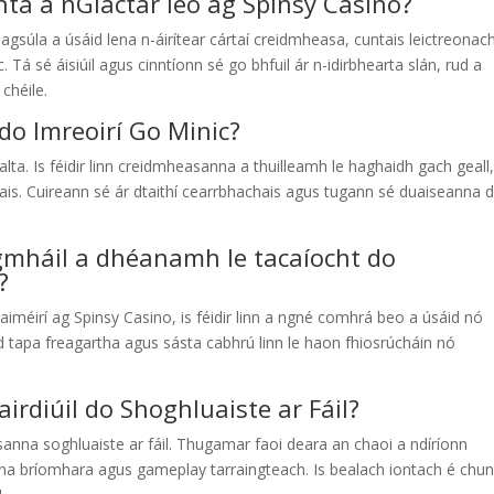
ta a nGlactar leo ag Spinsy Casino?
 éagsúla a úsáid lena n-áirítear cártaí creidmheasa, cuntais leictreonac
c. Tá sé áisiúil agus cinntíonn sé go bhfuil ár n-idirbhearta slán, rud a
chéile.
do Imreoirí Go Minic?
ialta. Is féidir linn creidmheasanna a thuilleamh le haghaidh gach geall
nais. Cuireann sé ár dtaithí cearrbhachais agus tugann sé duaiseanna 
eagmháil a dhéanamh le tacaíocht do
?
iméirí ag Spinsy Casino, is féidir linn a ngné comhrá beo a úsáid nó
 tapa freagartha agus sásta cabhrú linn le haon fhiosrúcháin nó
airdiúil do Shoghluaiste ar Fáil?
éasanna soghluaiste ar fáil. Thugamar faoi deara an chaoi a ndíríonn
ánna bríomhara agus gameplay tarraingteach. Is bealach iontach é chu