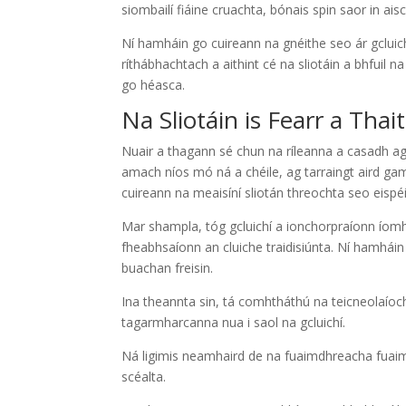
siombailí fiáine cruachta, bónais spin saor in ais
Ní hamháin go cuireann na gnéithe seo ár gcluichí
ríthábhachtach a aithint cé na sliotáin a bhfuil na 
go héasca.
Na Sliotáin is Fearr a Tha
Nuair a thagann sé chun na ríleanna a casadh ag
amach níos mó ná a chéile, ag tarraingt aird gamb
cuireann na meaisíní sliotán threochta seo eispéir
Mar shampla, tóg gcluichí a ionchorpraíonn íomh
fheabhsaíonn an cluiche traidisiúnta. Ní hamháin
buachan freisin.
Ina theannta sin, tá comhtháthú na teicneolaío
tagarmharcanna nua i saol na gcluichí.
Ná ligimis neamhaird de na fuaimdhreacha fuaim
scéalta.