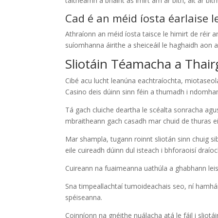
taitneamh a bhaint as imirt am ar bith, áit ar bith
Cad é an méid íosta éarlaise l
Athraíonn an méid íosta taisce le himirt de réir ar
suíomhanna áirithe a sheiceáil le haghaidh aon a
Sliotáin Téamacha a Thair
Cibé acu lucht leanúna eachtraíochta, miotaseol
Casino deis dúinn sinn féin a thumadh i ndomhan
Tá gach cluiche deartha le scéalta sonracha agu
mbraitheann gach casadh mar chuid de thuras eip
Mar shampla, tugann roinnt sliotán sinn chuig sib
eile cuireadh dúinn dul isteach i bhforaoisí draío
Cuireann na fuaimeanna uathúla a ghabhann leis n
Sna timpeallachtaí tumoideachais seo, ní hamháin
spéiseanna.
Coinníonn na gnéithe nuálacha atá le fáil i slio