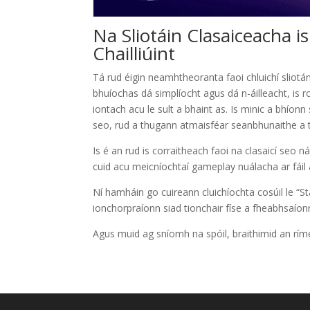
Na Sliotáin Clasaiceacha i
Chailliúint
Tá rud éigin neamhtheoranta faoi chluichí sliotán
bhuíochas dá simplíocht agus dá n-áilleacht, is
iontach acu le sult a bhaint as. Is minic a bhíonn
seo, rud a thugann atmaisféar seanbhunaithe a 
Is é an rud is corraitheach faoi na clasaicí se
cuid acu meicníochtaí gameplay nuálacha ar fáil
Ní hamháin go cuireann cluichíochta cosúil le “
ionchorpraíonn siad tionchair físe a fheabhsaíon
Agus muid ag sníomh na spóil, braithimid an rímé