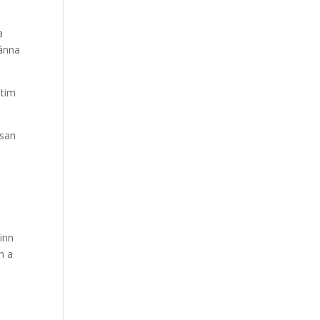
a
hánna
itim
 san
inn
h a