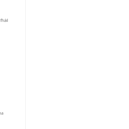
fháil
na