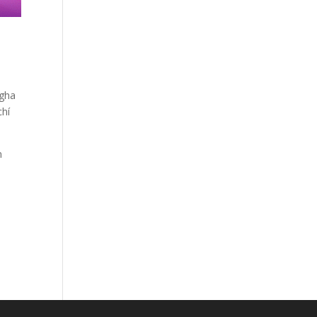
ogha
chí
n