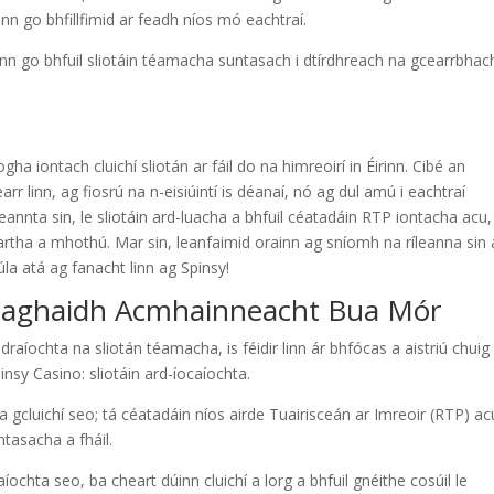
onn go bhfillfimid ar feadh níos mó eachtraí.
ann go bhfuil sliotáin téamacha suntasach i dtírdhreach na gcearrbhac
ha iontach cluichí sliotán ar fáil do na himreoirí in Éirinn. Cibé an
 fearr linn, ag fiosrú na n-eisiúintí is déanaí, nó ag dul amú i eachtraí
annta sin, le sliotáin ard-luacha a bhfuil céatadáin RTP iontacha acu,
artha a mhothú. Mar sin, leanfaimid orainn ag sníomh na ríleanna sin
la atá ag fanacht linn ag Spinsy!
e haghaidh Acmhainneacht Bua Mór
aíochta na sliotán téamacha, is féidir linn ár bhfócas a aistriú chuig
insy Casino: sliotáin ard-íocaíochta.
a gcluichí seo; tá céatadáin níos airde Tuairisceán ar Imreoir (RTP) ac
ntasacha a fháil.
íochta seo, ba cheart dúinn cluichí a lorg a bhfuil gnéithe cosúil le