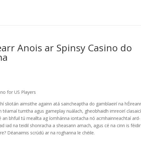
Fearr Anois ar Spinsy Casino do
ha
chí sliotán aimsithe againn atá saincheaptha do gamblaeirí na hÉirean
nn téamaí tumtha agus gameplay nuálach, gheobhaidh imreoirí clasaicí
ibé an bhfuil tú meallta ag íomhánna iontacha nó acmhainneachtaí ard-
ad iad na teidil shonracha a sheasann amach, agus cé na cinn is féidir
ríre? Déanaimis scrúdú ar na roghanna le chéile.