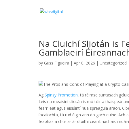
Na Cluichí Sliotán is 
Gamblaeirí Éireannac
by
Guss Figueira
|
Apr 8, 2026
|
Uncategorized
Ag
Spinsy Promotion
, tá réimse suntasach gclui
Leis na meaisíní sliotán is mó tóir a thaispeána
fearr leat agus eisiúintí nua spreagúla araon. C
íocaíochta, tá rud éigin ann do gach duine. Ach c
feabhas a chur ar ár dtaithí cearrbhachais i ndái