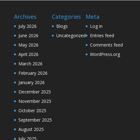
Archives
Categories
Meta
July 2026
Blogs
Log in
June 2026
Uncategorized
Entries feed
May 2026
Comments feed
April 2026
WordPress.org
March 2026
February 2026
January 2026
December 2025
November 2025
October 2025
September 2025
August 2025
July 2025