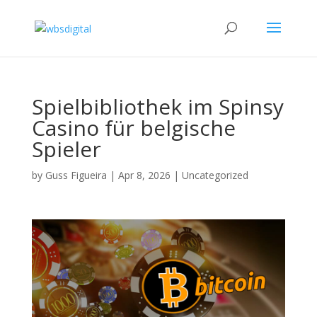
Spielbibliothek im Spinsy
Casino für belgische
Spieler
by
Guss Figueira
|
Apr 8, 2026
|
Uncategorized