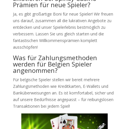
Prämien für neue Spieler?
Ja, es gibt großartige Boni für neue Spieler! Wir freuen
uns darauf, zusammen all die lukrativen Angebote zu
entdecken und unser Spielerlebnis bestmöglich zu
verbessern. Lassen Sie uns gleich starten und die
fantastischen Willkommensprämien komplett
ausschöpfen!
Was für Zahlungsmethoden
werden für Belgien Spieler
angenommen?
Für belgische Spieler stellen wir bereit mehrere
Zahlungsmethoden wie Kreditkarten, E-Wallets und
Banküberweisungen an. Es ist komfortabel, sicher und
auf unsere Bedürfnisse angepasst – für reibungslosen
Transaktionen bei jedem Spiel!