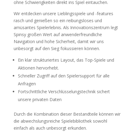
ohne Schwierigkeiten direkt ins Spiel eintauchen.
Wir entdecken unsere Lieblingsspiele und -features
rasch und genießen so ein reibungsloses und
amüsantes Spielerlebnis. Als Innovationszentrum legt
Spinsy großen Wert auf anwenderfreundliche
Navigation und hohe Sicherheit, damit wir uns
unbesorgt auf den Sieg fokussieren können.
Ein klar strukturiertes Layout, das Top-Spiele und
Aktionen hervorhebt.
Schneller Zugriff auf den Spielersupport für alle
Anfragen
Fortschrittliche Verschlüsselungstechnik sichert
unsere privaten Daten
Durch die Kombination dieser Bestandteile können wir
die abwechslungsreiche Spielebibliothek sowohl
einfach als auch unbesorgt erkunden.