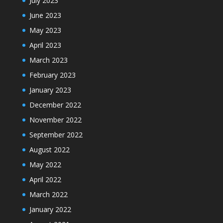
July 2023
June 2023
May 2023
April 2023
March 2023
February 2023
January 2023
December 2022
November 2022
September 2022
August 2022
May 2022
April 2022
March 2022
January 2022