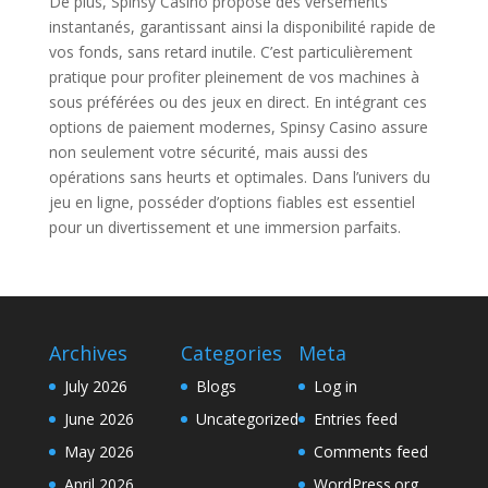
De plus, Spinsy Casino propose des versements
instantanés, garantissant ainsi la disponibilité rapide de
vos fonds, sans retard inutile. C’est particulièrement
pratique pour profiter pleinement de vos machines à
sous préférées ou des jeux en direct. En intégrant ces
options de paiement modernes, Spinsy Casino assure
non seulement votre sécurité, mais aussi des
opérations sans heurts et optimales. Dans l’univers du
jeu en ligne, posséder d’options fiables est essentiel
pour un divertissement et une immersion parfaits.
Archives
Categories
Meta
July 2026
Blogs
Log in
June 2026
Uncategorized
Entries feed
May 2026
Comments feed
April 2026
WordPress.org