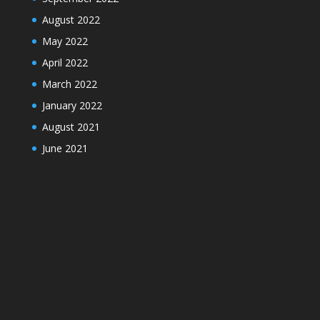
August 2022
May 2022
April 2022
March 2022
January 2022
August 2021
June 2021