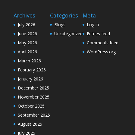
Archives
Categories
Meta
July 2026
Blogs
Log in
June 2026
Uncategorized
Entries feed
May 2026
Comments feed
April 2026
WordPress.org
March 2026
February 2026
January 2026
December 2025
November 2025
October 2025
September 2025
August 2025
July 2025