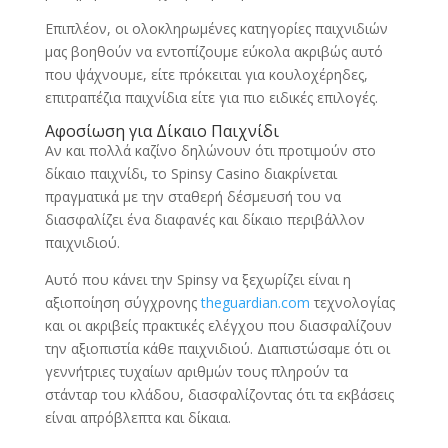
Επιπλέον, οι ολοκληρωμένες κατηγορίες παιχνιδιών
μας βοηθούν να εντοπίζουμε εύκολα ακριβώς αυτό
που ψάχνουμε, είτε πρόκειται για κουλοχέρηδες,
επιτραπέζια παιχνίδια είτε για πιο ειδικές επιλογές.
Αφοσίωση για Δίκαιο Παιχνίδι
Αν και πολλά καζίνο δηλώνουν ότι προτιμούν στο
δίκαιο παιχνίδι, το Spinsy Casino διακρίνεται
πραγματικά με την σταθερή δέσμευσή του να
διασφαλίζει ένα διαφανές και δίκαιο περιβάλλον
παιχνιδιού.
Αυτό που κάνει την Spinsy να ξεχωρίζει είναι η
αξιοποίηση σύγχρονης
theguardian.com
τεχνολογίας
και οι ακριβείς πρακτικές ελέγχου που διασφαλίζουν
την αξιοπιστία κάθε παιχνιδιού. Διαπιστώσαμε ότι οι
γεννήτριες τυχαίων αριθμών τους πληρούν τα
στάνταρ του κλάδου, διασφαλίζοντας ότι τα εκβάσεις
είναι απρόβλεπτα και δίκαια.