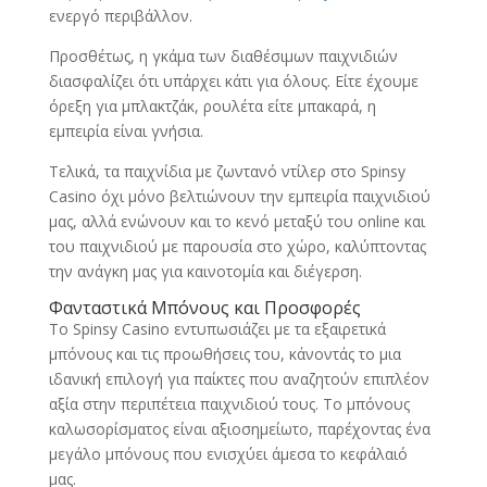
ενεργό περιβάλλον.
Προσθέτως, η γκάμα των διαθέσιμων παιχνιδιών
διασφαλίζει ότι υπάρχει κάτι για όλους. Είτε έχουμε
όρεξη για μπλακτζάκ, ρουλέτα είτε μπακαρά, η
εμπειρία είναι γνήσια.
Τελικά, τα παιχνίδια με ζωντανό ντίλερ στο Spinsy
Casino όχι μόνο βελτιώνουν την εμπειρία παιχνιδιού
μας, αλλά ενώνουν και το κενό μεταξύ του online και
του παιχνιδιού με παρουσία στο χώρο, καλύπτοντας
την ανάγκη μας για καινοτομία και διέγερση.
Φανταστικά Μπόνους και Προσφορές
Το Spinsy Casino εντυπωσιάζει με τα εξαιρετικά
μπόνους και τις προωθήσεις του, κάνοντάς το μια
ιδανική επιλογή για παίκτες που αναζητούν επιπλέον
αξία στην περιπέτεια παιχνιδιού τους. Το μπόνους
καλωσορίσματος είναι αξιοσημείωτο, παρέχοντας ένα
μεγάλο μπόνους που ενισχύει άμεσα το κεφάλαιό
μας.