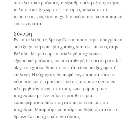
αποκλειστικά μπόνους, αναβαθμισμένη εξυπηρέτηση
πελατών και ξεχωριστές εμπειρίες, κάνοντας τα
περιπέτειες μας στα παιχνίδια ακόμα πιο ικανοποιητικά
και ευχάριστα.
Σύναψη
Εν κατακλείδι, το Spinsy Casino προσφέρει πραγματικά
μια εξαιρετική εμπειρία gaming για τους παίκτες στην
Ελλάδα. Με μια ευρεία συλλογή παιχνιδιών,
εξαιρετικά μπόνους και μια σταθερή δέσμευση στο fair
play, το έχουμε διαπιστώσει ότι είναι μια ξεχωριστή
επιλογή. Η εύχρηστη διεπαφή εγγυάται ότι τόσο οι
νέοι όσο και οι έμπειροι παίκτες μπορούν άνετα να
πλοηγηθούν στον ιστότοπο, ενώ η δράση των
παιχνιδιών με live ντίλερ προσθέτει μια
ενδιαφέρουσα διάσταση στο περιπέτεια μας στα
παιχνίδια. Μπορούμε να πούμε με βεβαιότητα ότι το
Spinsy Casino έχει κάτι για όλους.