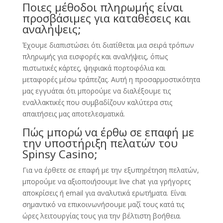
Ποιες μέθοδοι πληρωμής είναι
προσβάσιμες για καταθέσεις και
αναλήψεις;
Έχουμε διαπιστώσει ότι διατίθεται μια σειρά τρόπων
πληρωμής για εισφορές και αναλήψεις, όπως
πιστωτικές κάρτες, ψηφιακά πορτοφόλια και
μεταφορές μέσω τράπεζας. Αυτή η προσαρμοστικότητα
μας εγγυάται ότι μπορούμε να διαλέξουμε τις
εναλλακτικές που συμβαδίζουν καλύτερα στις
απαιτήσεις μας αποτελεσματικά.
Πώς μπορώ να έρθω σε επαφή με
την υποστήριξη πελατών του
Spinsy Casino;
Για να έρθετε σε επαφή με την εξυπηρέτηση πελατών,
μπορούμε να αξιοποιήσουμε live chat για γρήγορες
αποκρίσεις ή email για αναλυτικά ερωτήματα. Είναι
σημαντικό να επικοινωνήσουμε μαζί τους κατά τις
ώρες λειτουργίας τους για την βέλτιστη βοήθεια.