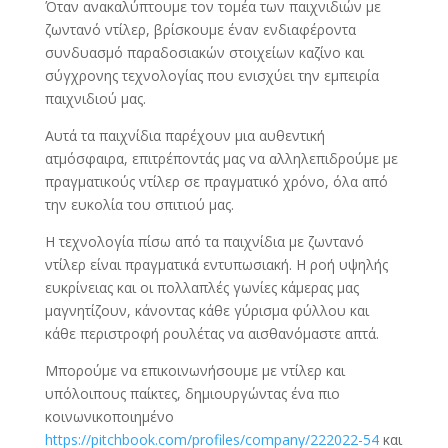
Όταν ανακαλύπτουμε τον τομέα των παιχνιδιών με
ζωντανό ντίλερ, βρίσκουμε έναν ενδιαφέροντα
συνδυασμό παραδοσιακών στοιχείων καζίνο και
σύγχρονης τεχνολογίας που ενισχύει την εμπειρία
παιχνιδιού μας.
Αυτά τα παιχνίδια παρέχουν μια αυθεντική
ατμόσφαιρα, επιτρέποντάς μας να αλληλεπιδρούμε με
πραγματικούς ντίλερ σε πραγματικό χρόνο, όλα από
την ευκολία του σπιτιού μας.
Η τεχνολογία πίσω από τα παιχνίδια με ζωντανό
ντίλερ είναι πραγματικά εντυπωσιακή. Η ροή υψηλής
ευκρίνειας και οι πολλαπλές γωνίες κάμερας μας
μαγνητίζουν, κάνοντας κάθε γύρισμα φύλλου και
κάθε περιστροφή ρουλέτας να αισθανόμαστε απτά.
Μπορούμε να επικοινωνήσουμε με ντίλερ και
υπόλοιπους παίκτες, δημιουργώντας ένα πιο
κοινωνικοποιημένο
https://pitchbook.com/profiles/company/222022-54
και