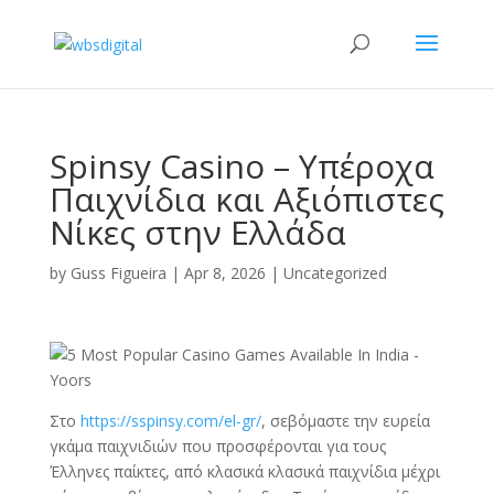
Spinsy Casino – Υπέροχα
Παιχνίδια και Αξιόπιστες
Νίκες στην Ελλάδα
by
Guss Figueira
|
Apr 8, 2026
|
Uncategorized
Στο
https://sspinsy.com/el-gr/
, σεβόμαστε την ευρεία
γκάμα παιχνιδιών που προσφέρονται για τους
Έλληνες παίκτες, από κλασικά κλασικά παιχνίδια μέχρι