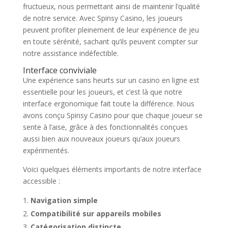
fructueux, nous permettant ainsi de maintenir l’qualité
de notre service. Avec Spinsy Casino, les joueurs
peuvent profiter pleinement de leur expérience de jeu
en toute sérénité, sachant qu’ils peuvent compter sur
notre assistance indéfectible.
Interface conviviale
Une expérience sans heurts sur un casino en ligne est
essentielle pour les joueurs, et c’est là que notre
interface ergonomique fait toute la différence. Nous
avons conçu Spinsy Casino pour que chaque joueur se
sente à l’aise, grâce à des fonctionnalités conçues
aussi bien aux nouveaux joueurs qu’aux joueurs
expérimentés.
Voici quelques éléments importants de notre interface
accessible :
Navigation simple
Compatibilité sur appareils mobiles
Catégorisation distincte