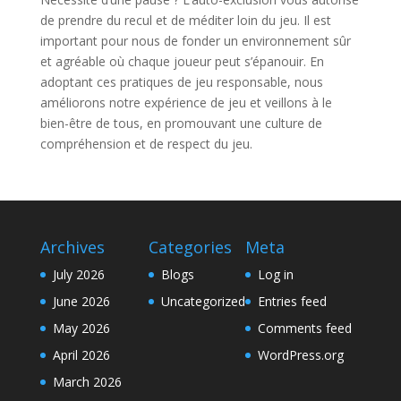
de prendre du recul et de méditer loin du jeu. Il est
important pour nous de fonder un environnement sûr
et agréable où chaque joueur peut s’épanouir. En
adoptant ces pratiques de jeu responsable, nous
améliorons notre expérience de jeu et veillons à le
bien-être de tous, en promouvant une culture de
compréhension et de respect du jeu.
Archives
Categories
Meta
July 2026
Blogs
Log in
June 2026
Uncategorized
Entries feed
May 2026
Comments feed
April 2026
WordPress.org
March 2026