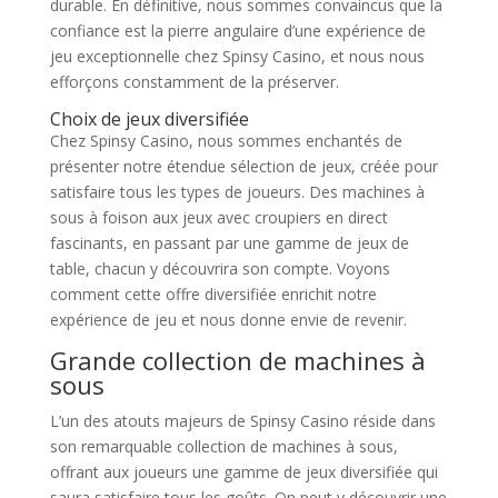
durable. En définitive, nous sommes convaincus que la
confiance est la pierre angulaire d’une expérience de
jeu exceptionnelle chez Spinsy Casino, et nous nous
efforçons constamment de la préserver.
Choix de jeux diversifiée
Chez Spinsy Casino, nous sommes enchantés de
présenter notre étendue sélection de jeux, créée pour
satisfaire tous les types de joueurs. Des machines à
sous à foison aux jeux avec croupiers en direct
fascinants, en passant par une gamme de jeux de
table, chacun y découvrira son compte. Voyons
comment cette offre diversifiée enrichit notre
expérience de jeu et nous donne envie de revenir.
Grande collection de machines à
sous
L’un des atouts majeurs de Spinsy Casino réside dans
son remarquable collection de machines à sous,
offrant aux joueurs une gamme de jeux diversifiée qui
saura satisfaire tous les goûts. On peut y découvrir une