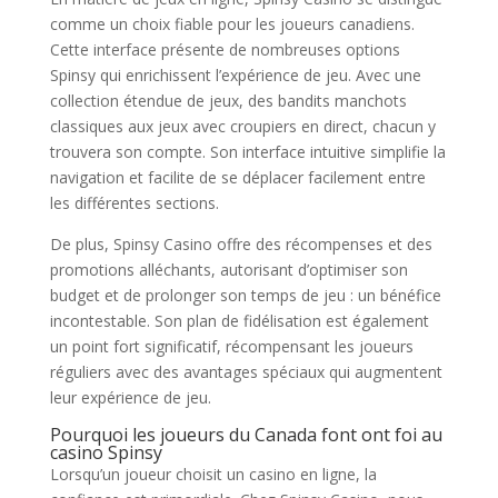
comme un choix fiable pour les joueurs canadiens.
Cette interface présente de nombreuses options
Spinsy qui enrichissent l’expérience de jeu. Avec une
collection étendue de jeux, des bandits manchots
classiques aux jeux avec croupiers en direct, chacun y
trouvera son compte. Son interface intuitive simplifie la
navigation et facilite de se déplacer facilement entre
les différentes sections.
De plus, Spinsy Casino offre des récompenses et des
promotions alléchants, autorisant d’optimiser son
budget et de prolonger son temps de jeu : un bénéfice
incontestable. Son plan de fidélisation est également
un point fort significatif, récompensant les joueurs
réguliers avec des avantages spéciaux qui augmentent
leur expérience de jeu.
Pourquoi les joueurs du Canada font ont foi au
casino Spinsy
Lorsqu’un joueur choisit un casino en ligne, la