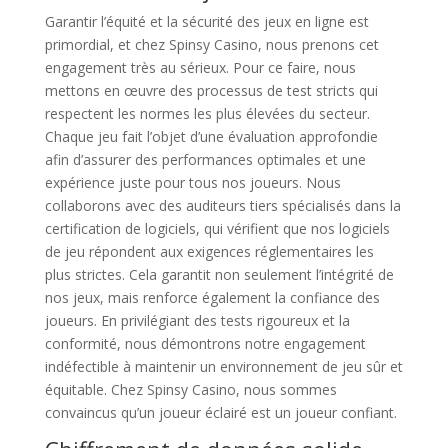
Garantir l’équité et la sécurité des jeux en ligne est
primordial, et chez Spinsy Casino, nous prenons cet
engagement très au sérieux. Pour ce faire, nous
mettons en œuvre des processus de test stricts qui
respectent les normes les plus élevées du secteur.
Chaque jeu fait l’objet d’une évaluation approfondie
afin d’assurer des performances optimales et une
expérience juste pour tous nos joueurs. Nous
collaborons avec des auditeurs tiers spécialisés dans la
certification de logiciels, qui vérifient que nos logiciels
de jeu répondent aux exigences réglementaires les
plus strictes. Cela garantit non seulement l’intégrité de
nos jeux, mais renforce également la confiance des
joueurs. En privilégiant des tests rigoureux et la
conformité, nous démontrons notre engagement
indéfectible à maintenir un environnement de jeu sûr et
équitable. Chez Spinsy Casino, nous sommes
convaincus qu’un joueur éclairé est un joueur confiant.