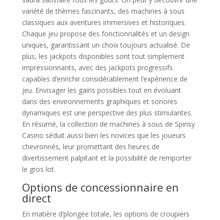
variété de thèmes fascinants, des machines à sous
classiques aux aventures immersives et historiques.
Chaque jeu propose des fonctionnalités et un design
uniques, garantissant un choix toujours actualisé. De
plus, les jackpots disponibles sont tout simplement
impressionnants, avec des jackpots progressifs
capables d’enrichir considérablement l’expérience de
jeu. Envisager les gains possibles tout en évoluant
dans des environnements graphiques et sonores
dynamiques est une perspective des plus stimulantes.
En résumé, la collection de machines à sous de Spinsy
Casino séduit aussi bien les novices que les joueurs
chevronnés, leur promettant des heures de
divertissement palpitant et la possibilité de remporter
le gros lot.
Options de concessionnaire en
direct
En matière d’plongée totale, les options de croupiers