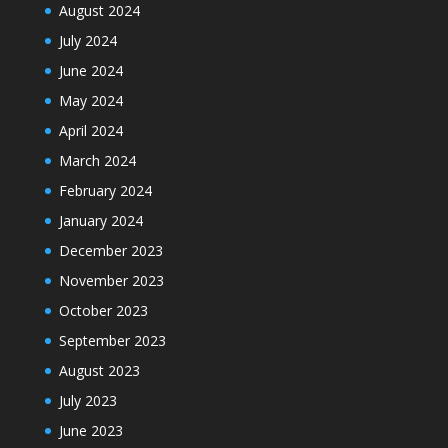
August 2024
July 2024
June 2024
May 2024
April 2024
March 2024
February 2024
January 2024
December 2023
November 2023
October 2023
September 2023
August 2023
July 2023
June 2023