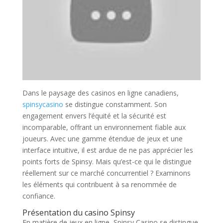
Dans le paysage des casinos en ligne canadiens,
spinsycasino
se distingue constamment. Son
engagement envers l’équité et la sécurité est
incomparable, offrant un environnement fiable aux
joueurs. Avec une gamme étendue de jeux et une
interface intuitive, il est ardue de ne pas apprécier les
points forts de Spinsy. Mais qu’est-ce qui le distingue
réellement sur ce marché concurrentiel ? Examinons
les éléments qui contribuent à sa renommée de
confiance.
Présentation du casino Spinsy
En matière de jeux en ligne, Spinsy Casino se distingue