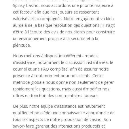
Spinsy Casino, nous accordons une priorité majeure à
cet facteur afin que nos joueurs se ressentent
valorisés et accompagnés. Notre engagement va bien
au-delà de la basique résolution des questions ; il s’agit
d’être à l’écoute des avis de nos clients pour construire
un environnement propice à la sécurité et à la
plénitude.
Nous mettons à disposition différents modes
d’assistance, notamment le discussion instantanée, le
courriel et une FAQ complète, afin de assurer notre
présence à tout moment pour nos clients. Cette
méthode globale nous donne non seulement de gérer
rapidement les questions, mais aussi d’modifier nos
offres en fonction des commentaires joueurs.
De plus, notre équipe d’assistance est hautement
qualifiée et possède une connaissance approfondie de
tous les aspects de notre proposition de casino. Son
savoir-faire garantit des interactions productifs et