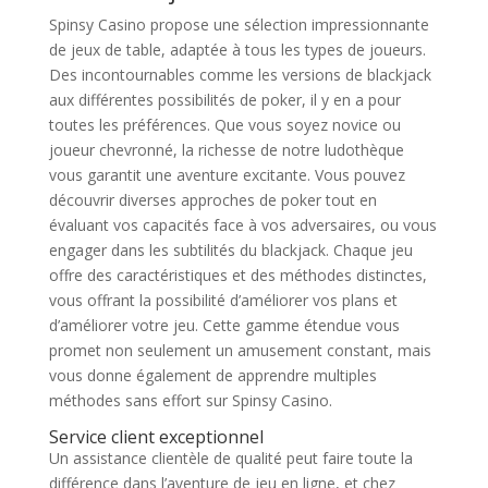
Spinsy Casino propose une sélection impressionnante
de jeux de table, adaptée à tous les types de joueurs.
Des incontournables comme les versions de blackjack
aux différentes possibilités de poker, il y en a pour
toutes les préférences. Que vous soyez novice ou
joueur chevronné, la richesse de notre ludothèque
vous garantit une aventure excitante. Vous pouvez
découvrir diverses approches de poker tout en
évaluant vos capacités face à vos adversaires, ou vous
engager dans les subtilités du blackjack. Chaque jeu
offre des caractéristiques et des méthodes distinctes,
vous offrant la possibilité d’améliorer vos plans et
d’améliorer votre jeu. Cette gamme étendue vous
promet non seulement un amusement constant, mais
vous donne également de apprendre multiples
méthodes sans effort sur Spinsy Casino.
Service client exceptionnel
Un assistance clientèle de qualité peut faire toute la
différence dans l’aventure de jeu en ligne, et chez