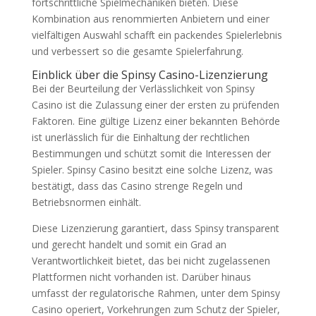
fortschrittliche Spielmechaniken bieten. Diese
Kombination aus renommierten Anbietern und einer
vielfältigen Auswahl schafft ein packendes Spielerlebnis
und verbessert so die gesamte Spielerfahrung.
Einblick über die Spinsy Casino-Lizenzierung
Bei der Beurteilung der Verlässlichkeit von Spinsy
Casino ist die Zulassung einer der ersten zu prüfenden
Faktoren. Eine gültige Lizenz einer bekannten Behörde
ist unerlässlich für die Einhaltung der rechtlichen
Bestimmungen und schützt somit die Interessen der
Spieler. Spinsy Casino besitzt eine solche Lizenz, was
bestätigt, dass das Casino strenge Regeln und
Betriebsnormen einhält.
Diese Lizenzierung garantiert, dass Spinsy transparent
und gerecht handelt und somit ein Grad an
Verantwortlichkeit bietet, das bei nicht zugelassenen
Plattformen nicht vorhanden ist. Darüber hinaus
umfasst der regulatorische Rahmen, unter dem Spinsy
Casino operiert, Vorkehrungen zum Schutz der Spieler,