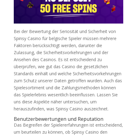
Bei der Bewertung der Seriosität und Sicherheit von
Spinsy Casino für belgische Spieler müssen mehrere
Faktoren berücksichtigt werden, darunter die
Zulassung, die Sicherheitsvorkehrungen und der
Ansehen des Casinos. Es ist entscheidend zu
überprüfen, wie gut das Casino die gesetzlichen
Standards einhält und welche Sicherheitsvorkehrungen
zum Schutz unserer Daten getroffen wurden. Auch das
Spielesortiment und die Zahlungsmethoden können
das Spielerlebnis wesentlich beeinflussen. Lassen Sie
uns diese Aspekte näher untersuchen, um
herauszufinden, was Spinsy Casino auszeichnet.
Benutzerbewertungen und Reputation
Das Begreifen der Spielererfahrungen ist entscheidend,
um beurteilen zu können, ob Spinsy Casino den