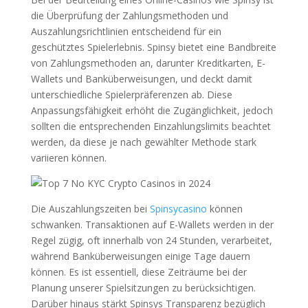
die Überprüfung der Zahlungsmethoden und
Auszahlungsrichtlinien entscheidend für ein
geschütztes Spielerlebnis. Spinsy bietet eine Bandbreite
von Zahlungsmethoden an, darunter Kreditkarten, E-
Wallets und Banküberweisungen, und deckt damit
unterschiedliche Spielerpräferenzen ab. Diese
Anpassungsfähigkeit erhöht die Zugänglichkeit, jedoch
sollten die entsprechenden Einzahlungslimits beachtet
werden, da diese je nach gewählter Methode stark
variieren können.
Die Auszahlungszeiten bei
Spinsycasino
können
schwanken. Transaktionen auf E-Wallets werden in der
Regel zügig, oft innerhalb von 24 Stunden, verarbeitet,
während Banküberweisungen einige Tage dauern
können. Es ist essentiell, diese Zeiträume bei der
Planung unserer Spielsitzungen zu berücksichtigen.
Darüber hinaus stärkt Spinsys Transparenz bezüglich