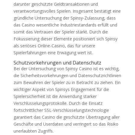
darunter geschützte Geldtransaktionen und
verantwortungsvolles Spielen. Insgesamt bestätigt eine
gründliche Untersuchung der Spinsy-Zulassung, dass
das Casino wesentliche Industriestandards erfüllt und
somit das Vertrauen der Spieler stärkt. Durch die
Fokussierung dieser Elemente positioniert sich Spinsy
als seriöses Online-Casino, das für unsere
Spielerfahrungen eine Erwägung wert ist.
Schutzvorkehrungen und Datenschutz
Bei der Untersuchung von Spinsy Casino ist es wichtig,
die Sicherheitsvorkehrungen und Datenschutzrichtlinien
zum Bewahren der Spieler zu in Betracht zu ziehen. Ein
wichtiger Aspekt von Spinsys Engagement für die
Spielersicherheit ist die Anwendung starker
Verschlüsselungsprotokolle. Durch die Einsatz
fortschrittlicher SSL-Verschlüsselungstechnologie
garantiert das Casino die geschützte Übertragung aller
Geschäfte und Userdaten und verringert so das Risiko
unerlaubten Zugriffs.