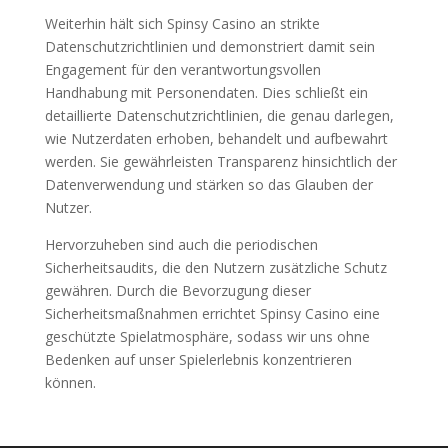
Weiterhin hält sich Spinsy Casino an strikte
Datenschutzrichtlinien und demonstriert damit sein
Engagement für den verantwortungsvollen
Handhabung mit Personendaten. Dies schließt ein
detaillierte Datenschutzrichtlinien, die genau darlegen,
wie Nutzerdaten erhoben, behandelt und aufbewahrt
werden. Sie gewährleisten Transparenz hinsichtlich der
Datenverwendung und stärken so das Glauben der
Nutzer.
Hervorzuheben sind auch die periodischen
Sicherheitsaudits, die den Nutzern zusätzliche Schutz
gewähren. Durch die Bevorzugung dieser
Sicherheitsmaßnahmen errichtet Spinsy Casino eine
geschützte Spielatmosphäre, sodass wir uns ohne
Bedenken auf unser Spielerlebnis konzentrieren
können.