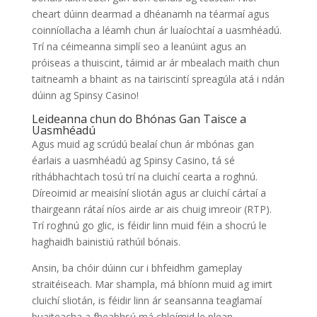
cheart dúinn dearmad a dhéanamh na téarmaí agus
coinníollacha a léamh chun ár luaíochtaí a uasmhéadú.
Trí na céimeanna simplí seo a leanúint agus an
próiseas a thuiscint, táimid ar ár mbealach maith chun
taitneamh a bhaint as na tairiscintí spreagúla atá i ndán
dúinn ag Spinsy Casino!
Leideanna chun do Bhónas Gan Taisce a
Uasmhéadú
Agus muid ag scrúdú bealaí chun ár mbónas gan
éarlais a uasmhéadú ag Spinsy Casino, tá sé
ríthábhachtach tosú trí na cluichí cearta a roghnú.
Díreoimid ar meaisíní sliotán agus ar cluichí cártaí a
thairgeann rátaí níos airde ar ais chuig imreoir (RTP).
Trí roghnú go glic, is féidir linn muid féin a shocrú le
haghaidh bainistiú rathúil bónais.
Ansin, ba chóir dúinn cur i bhfeidhm gameplay
straitéiseach. Mar shampla, má bhíonn muid ag imirt
cluichí sliotán, is féidir linn ár seansanna teaglamaí
buaiteacha a fheabhsú má chloímid le plean