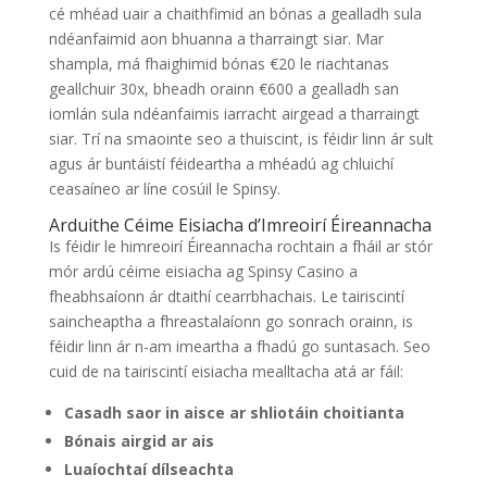
cé mhéad uair a chaithfimid an bónas a gealladh sula
ndéanfaimid aon bhuanna a tharraingt siar. Mar
shampla, má fhaighimid bónas €20 le riachtanas
geallchuir 30x, bheadh orainn €600 a gealladh san
iomlán sula ndéanfaimis iarracht airgead a tharraingt
siar. Trí na smaointe seo a thuiscint, is féidir linn ár sult
agus ár buntáistí féideartha a mhéadú ag chluichí
ceasaíneo ar líne cosúil le Spinsy.
Arduithe Céime Eisiacha d’Imreoirí Éireannacha
Is féidir le himreoirí Éireannacha rochtain a fháil ar stór
mór ardú céime eisiacha ag Spinsy Casino a
fheabhsaíonn ár dtaithí cearrbhachais. Le tairiscintí
saincheaptha a fhreastalaíonn go sonrach orainn, is
féidir linn ár n-am imeartha a fhadú go suntasach. Seo
cuid de na tairiscintí eisiacha mealltacha atá ar fáil:
Casadh saor in aisce ar shliotáin choitianta
Bónais airgid ar ais
Luaíochtaí dílseachta