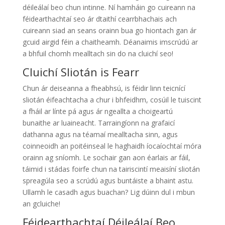
déileálaí beo chun intinne. Ní hamháin go cuireann na
féidearthachtaí seo ár dtaithí cearrbhachais ach
cuireann siad an seans orainn bua go hiontach gan ár
gcuid airgid féin a chaitheamh. Déanaimis imscrúdú ar
a bhfuil chomh mealltach sin do na cluichí seo!
Cluichí Sliotán is Fearr
Chun ár deiseanna a fheabhsú, is féidir linn teicnící
sliotán éifeachtacha a chur i bhfeidhm, cosúil le tuiscint
a fháil ar línte pá agus ár ngeallta a choigeartú
bunaithe ar luaineacht. Tarraingíonn na grafaicí
dathanna agus na téamaí mealltacha sinn, agus
coinneoidh an poitéinseal le haghaidh íocaíochtaí móra
orainn ag sníomh. Le sochair gan aon éarlais ar fáil,
táimid i stádas foirfe chun na tairiscintí meaisíní sliotán
spreagúla seo a scrúdú agus buntáiste a bhaint astu.
Ullamh le casadh agus buachan? Lig dúinn dul i mbun
an gcluiche!
Féidearthachtaí Déileálaí Beo