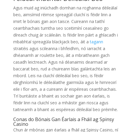
Agus muid ag iniúchadh domhan na roghanna déileálaí
beo, aimsímid réimse spreagúil cluichí is féidir linn a
imirt le bónais gan aon taisce. Cuireann na taithí
cearrbhachais tumtha seo sceitimíní ceasaíneo go
díreach chuig ár scáileáin. Is féidir linn páirt a ghlacadh i
mbabhtaí spreagúla blackjack beo, áit a
tagann
straitéis agus scileanna i bhfeidhm, nó iarracht a
dhéanamh ar roulette beo, áit a mbraitheann gach
casadh leictreach. Agus ná déanaimis dearmad ar
baccarat beo, rud a chuireann blas galántachta leis an
mbord. Leis na cluichí déileálaí beo seo, is féidir
idirghníomhú le déileálaithe gairmiúla agus le himreoirí
eile i fíor-am, a a cuireann ár eispéireas cearrbhachais.
Trí buntáiste a bhaint as sochair gan aon éarlais, is
féidir linn na cluichí seo a mháistir gan riosca agus
taitneamh a bhaint as eispéireas déileálaí beo préimhe.
Conas do Bónais Gan Éarlais a Fháil ag Spinsy
Casino
Chun ár mbónas gan éarlais a fháil ag Spinsy Casino, ní