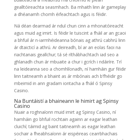
gealltóireachta seasmhach. Ba mhaith linn ár gameplay
a dhéanamh chomh éifeachtach agus is féidir.
Ná déan dearmad ár ndul chun cinn a mhonatóireacht
agus muid ag imirt. Is féidir le tuiscint a fháil ar an gcaoi
a bhfuil ár n-iarmhéideanna bónais ag athrú cabhrú linn
ár dtaicticí a athrú. Ar deireadh, bí ar an eolas faoi na
riachtanais geallchur; tá sé ríthábhachtach iad seo a
ghlanadh chun ár mbuaite a chur i gcrích i ndáiríre. Trí
na leideanna seo a chomhlíonadh, ní hamháin gur féidir
linn taitneamh a bhaint as ár mbónais ach b’fhéidir go
mbeimid in ann gradam iontacha a fháil ó Spinsy
Casino.
Na Buntáistí a bhaineann le himirt ag Spinsy
Casino
Nuair a roghnaíonn muid imirt ag Spinsy Casino, ní
hamháin go bhfuil rochtain againn ar eagar leathan
cluichí; táimid ag baint taitneamh as eagar leathan
sochair a fheabhsaíonn ár eispéireas cearrbhachais