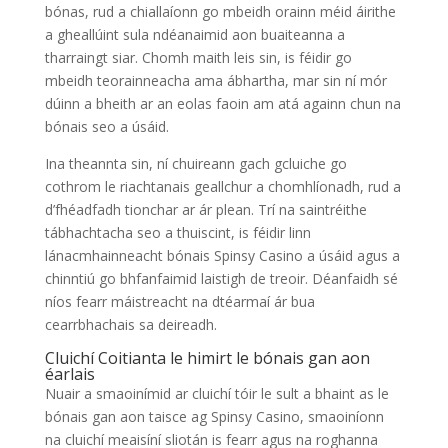
bónas, rud a chiallaíonn go mbeidh orainn méid áirithe
a gheallúint sula ndéanaimid aon buaiteanna a
tharraingt siar. Chomh maith leis sin, is féidir go
mbeidh teorainneacha ama ábhartha, mar sin ní mór
dúinn a bheith ar an eolas faoin am atá againn chun na
bónais seo a úsáid.
Ina theannta sin, ní chuireann gach gcluiche go
cothrom le riachtanais geallchur a chomhlíonadh, rud a
d’fhéadfadh tionchar ar ár plean. Trí na saintréithe
tábhachtacha seo a thuiscint, is féidir linn
lánacmhainneacht bónais Spinsy Casino a úsáid agus a
chinntiú go bhfanfaimid laistigh de treoir. Déanfaidh sé
níos fearr máistreacht na dtéarmaí ár bua
cearrbhachais sa deireadh.
Cluichí Coitianta le himirt le bónais gan aon
éarlais
Nuair a smaoinímid ar cluichí tóir le sult a bhaint as le
bónais gan aon taisce ag Spinsy Casino, smaoiníonn
na cluichí meaisíní sliotán is fearr agus na roghanna