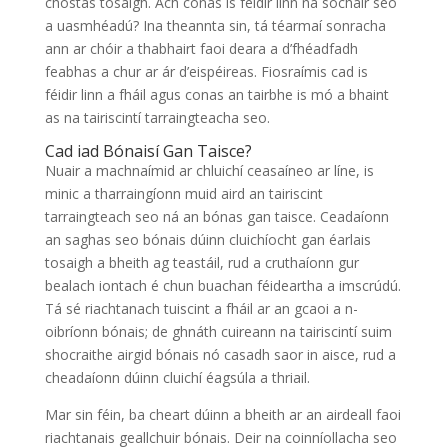
chostas tosaigh. Ach conas is féidir linn na sochair seo
a uasmhéadú? Ina theannta sin, tá téarmaí sonracha
ann ar chóir a thabhairt faoi deara a d’fhéadfadh
feabhas a chur ar ár d’eispéireas. Fiosraímis cad is
féidir linn a fháil agus conas an tairbhe is mó a bhaint
as na tairiscintí tarraingteacha seo.
Cad iad Bónaisí Gan Taisce?
Nuair a machnaímid ar chluichí ceasaíneo ar líne, is
minic a tharraingíonn muid aird an tairiscint
tarraingteach seo ná an bónas gan taisce. Ceadaíonn
an saghas seo bónais dúinn cluichíocht gan éarlais
tosaigh a bheith ag teastáil, rud a cruthaíonn gur
bealach iontach é chun buachan féideartha a imscrúdú.
Tá sé riachtanach tuiscint a fháil ar an gcaoi a n-
oibríonn bónais; de ghnáth cuireann na tairiscintí suim
shocraithe airgid bónais nó casadh saor in aisce, rud a
cheadaíonn dúinn cluichí éagsúla a thriail.
Mar sin féin, ba cheart dúinn a bheith ar an airdeall faoi
riachtanais geallchuir bónais. Deir na coinníollacha seo