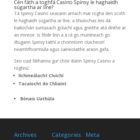
Cén fáth a toghfá Casino Spinsy le haghaidh
súgartha ar líne?
Tá Spinsy Casino seasann amach mar rogha den scoth
le haghaidh súgartha ar líne, a bhuíochas leis dá
bailiúchán suntasach gcluichí agus gnéithe atá dírithe ar
an imreoir. Is féidir linn a a rá go muiníneach go
dtugann Spinsy taithí a choinníonn cluicheoirí
neamhfhoirmiúla agus saineolaithe araon gafa.
Seo cuid fáthanna gur chóir dúinn Spinsy Casino a
roghnú:
Ilchineálacht Cluichí
Tacaíocht do Chliaint
Bónais Uathúla
Archives
Categories
Meta