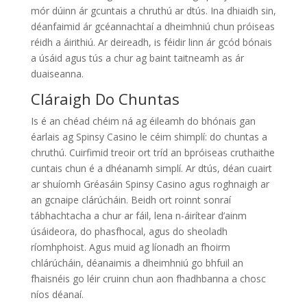
mór dúinn ár gcuntais a chruthú ar dtús. Ina dhiaidh sin,
déanfaimid ár gcéannachtaí a dheimhniú chun próiseas
réidh a áirithiú. Ar deireadh, is féidir linn ár gcód bónais
a úsáid agus tús a chur ag baint taitneamh as ár
duaiseanna.
Cláraigh Do Chuntas
Is é an chéad chéim ná ag éileamh do bhónais gan
éarlais ag Spinsy Casino le céim shimplí: do chuntas a
chruthú. Cuirfimid treoir ort tríd an bpróiseas cruthaithe
cuntais chun é a dhéanamh simplí. Ar dtús, déan cuairt
ar shuíomh Gréasáin Spinsy Casino agus roghnaigh ar
an gcnaipe clárúcháin. Beidh ort roinnt sonraí
tábhachtacha a chur ar fáil, lena n-áirítear d’ainm
úsáideora, do phasfhocal, agus do sheoladh
ríomhphoist. Agus muid ag líonadh an fhoirm
chlárúcháin, déanaimis a dheimhniú go bhfuil an
fhaisnéis go léir cruinn chun aon fhadhbanna a chosc
níos déanaí.