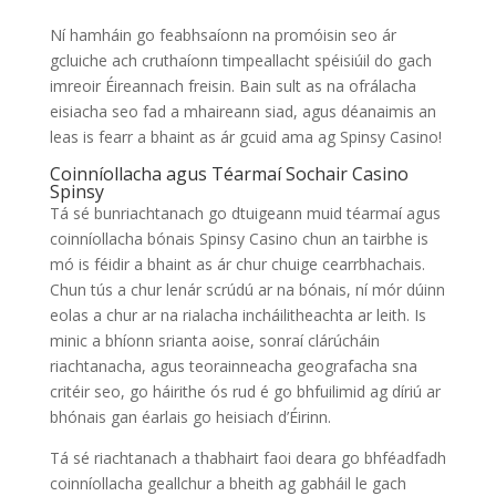
Ní hamháin go feabhsaíonn na promóisin seo ár
gcluiche ach cruthaíonn timpeallacht spéisiúil do gach
imreoir Éireannach freisin. Bain sult as na ofrálacha
eisiacha seo fad a mhaireann siad, agus déanaimis an
leas is fearr a bhaint as ár gcuid ama ag Spinsy Casino!
Coinníollacha agus Téarmaí Sochair Casino
Spinsy
Tá sé bunriachtanach go dtuigeann muid téarmaí agus
coinníollacha bónais Spinsy Casino chun an tairbhe is
mó is féidir a bhaint as ár chur chuige cearrbhachais.
Chun tús a chur lenár scrúdú ar na bónais, ní mór dúinn
eolas a chur ar na rialacha incháilitheachta ar leith. Is
minic a bhíonn srianta aoise, sonraí clárúcháin
riachtanacha, agus teorainneacha geografacha sna
critéir seo, go háirithe ós rud é go bhfuilimid ag díriú ar
bhónais gan éarlais go heisiach d’Éirinn.
Tá sé riachtanach a thabhairt faoi deara go bhféadfadh
coinníollacha geallchur a bheith ag gabháil le gach