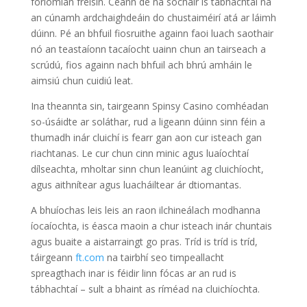
foriomlán freisin. Ceann de na sochair is tábhachtaí ná
an cúnamh ardchaighdeáin do chustaiméirí atá ar láimh
dúinn. Pé an bhfuil fiosruithe againn faoi luach saothair
nó an teastaíonn tacaíocht uainn chun an tairseach a
scrúdú, fios againn nach bhfuil ach bhrú amháin le
aimsiú chun cuidiú leat.
Ina theannta sin, tairgeann Spinsy Casino comhéadan
so-úsáidte ar soláthar, rud a ligeann dúinn sinn féin a
thumadh inár cluichí is fearr gan aon cur isteach gan
riachtanas. Le cur chun cinn minic agus luaíochtaí
dílseachta, mholtar sinn chun leanúint ag cluichíocht,
agus aithnítear agus luacháiltear ár dtiomantas.
A bhuíochas leis leis an raon ilchineálach modhanna
íocaíochta, is éasca maoin a chur isteach inár chuntais
agus buaite a aistarraingt go pras. Tríd is tríd is tríd,
táirgeann
ft.com
na tairbhí seo timpeallacht
spreagthach inar is féidir linn fócas ar an rud is
tábhachtaí – sult a bhaint as ríméad na cluichíochta.