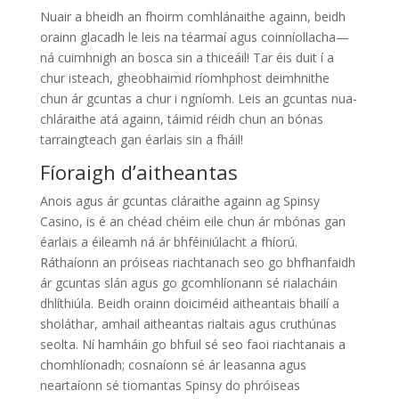
Nuair a bheidh an fhoirm comhlánaithe againn, beidh
orainn glacadh le leis na téarmaí agus coinníollacha—
ná cuimhnigh an bosca sin a thiceáil! Tar éis duit í a
chur isteach, gheobhaimid ríomhphost deimhnithe
chun ár gcuntas a chur i ngníomh. Leis an gcuntas nua-
chláraithe atá againn, táimid réidh chun an bónas
tarraingteach gan éarlais sin a fháil!
Fíoraigh d’aitheantas
Anois agus ár gcuntas cláraithe againn ag Spinsy
Casino, is é an chéad chéim eile chun ár mbónas gan
éarlais a éileamh ná ár bhféiniúlacht a fhíorú.
Ráthaíonn an próiseas riachtanach seo go bhfhanfaidh
ár gcuntas slán agus go gcomhlíonann sé rialacháin
dhlíthiúla. Beidh orainn doiciméid aitheantais bhailí a
sholáthar, amhail aitheantas rialtais agus cruthúnas
seolta. Ní hamháin go bhfuil sé seo faoi riachtanais a
chomhlíonadh; cosnaíonn sé ár leasanna agus
neartaíonn sé tiomantas Spinsy do phróiseas