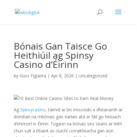
Bónais Gan Taisce Go
Heithiúil ag Spinsy
Casino d’Éirinn
by
Guss Figueira
|
Apr 8, 2026
|
Uncategorized
Ag
Spinsycasino
, táimid ar bís imscrúdú a dhéanamh ar
domhan na mbónais gan éarlais atá ar fáil go heisiach
d’imreoirí in Éirinn. Tugann na bónais seo seans ar leith
chun sult a bhaint as cluichí corraitheacha gan aon