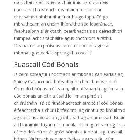
clárúcháin slán. Nuair a chuirfimid na doiciméid
riachtanacha isteach, déanfaidh foireann an
cheasaíneo athbhreithniú orthu go tapa. Cé go
mbraitheann an chéim fhíoraithe seo leadránach,
feabhsaíonn sí ár dtaithí cearrbhachais sa deireadh trí
thimpeallacht shábháilte agus chothrom a ráthú.
Déanaimis an próiseas seo a chríochnú agus ár
mbónas gan éarlais spreagúil a oscailt!
Fuascail Cód Bónais
Is céim spreagúil í nochtadh ár mbónas gan éarlais ag
Spinsy Casino nach bhféadfadh a bheith níos simplí.
Chun do bhónas a éileamh, níl le déanamh againn ach
cód bónais ar leith a úsáid le linn an phróisis
chlárúcháin. Tá sé ríthábhachtach straitéisí cód bónais
éifeachtacha a chur i bhfeidhm, ag cinntiú go bhfuilimid
ag baint úsáide as an gcód ceart ag an am ceart. Nuair
a chláraímid, tugann ár mbealach chuig an rannóg ardú
céime deis dúinn ár gcód bónais a iontráil, ag fuascailt
bónais láithreach gan aon éarlais ag teastáil. Níor