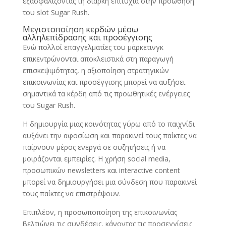
εξασφαλίζοντας τη διαρκή επιτυχία στην προώθηση
του slot Sugar Rush.
Μεγιστοποίηση κερδών μέσω
αλληλεπίδρασης και προσέγγισης
Ενώ πολλοί επαγγελματίες του μάρκετινγκ
επικεντρώνονται αποκλειστικά στη παραγωγή
επισκεψιμότητας, η αξιοποίηση στρατηγικών
επικοινωνίας και προσέγγισης μπορεί να αυξήσει
σημαντικά τα κέρδη από τις προωθητικές ενέργειες
του Sugar Rush.
Η δημιουργία μιας κοινότητας γύρω από το παιχνίδι
αυξάνει την αφοσίωση και παρακινεί τους παίκτες να
παίρνουν μέρος ενεργά σε συζητήσεις ή να
μοιράζονται εμπειρίες. Η χρήση social media,
προσωπικών newsletters και interactive content
μπορεί να δημιουργήσει μια σύνδεση που παρακινεί
τους παίκτες να επιστρέψουν.
Επιπλέον, η προσωποποίηση της επικοινωνίας
βελτιώνει τις συνδέσεις, κάνοντας τις προσεγγίσεις