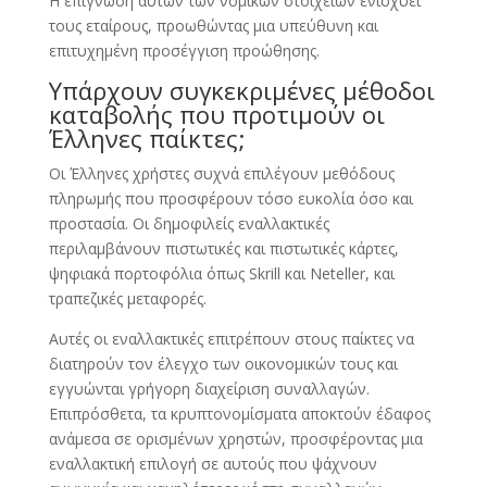
Η επίγνωση αυτών των νομικών στοιχείων ενισχύει
τους εταίρους, προωθώντας μια υπεύθυνη και
επιτυχημένη προσέγγιση προώθησης.
Υπάρχουν συγκεκριμένες μέθοδοι
καταβολής που προτιμούν οι
Έλληνες παίκτες;
Οι Έλληνες χρήστες συχνά επιλέγουν μεθόδους
πληρωμής που προσφέρουν τόσο ευκολία όσο και
προστασία. Οι δημοφιλείς εναλλακτικές
περιλαμβάνουν πιστωτικές και πιστωτικές κάρτες,
ψηφιακά πορτοφόλια όπως Skrill και Neteller, και
τραπεζικές μεταφορές.
Αυτές οι εναλλακτικές επιτρέπουν στους παίκτες να
διατηρούν τον έλεγχο των οικονομικών τους και
εγγυώνται γρήγορη διαχείριση συναλλαγών.
Επιπρόσθετα, τα κρυπτονομίσματα αποκτούν έδαφος
ανάμεσα σε ορισμένων χρηστών, προσφέροντας μια
εναλλακτική επιλογή σε αυτούς που ψάχνουν