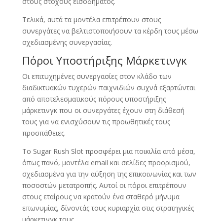
στους στόχους εισοδήματος.
Τελικά, αυτά τα μοντέλα επιτρέπουν στους
συνεργάτες να βελτιστοποιήσουν τα κέρδη τους μέσω
σχεδιασμένης συνεργασίας.
Πόροι Υποστήριξης Μάρκετινγκ
Οι επιτυχημένες συνεργασίες στον κλάδο των
διαδικτυακών τυχερών παιχνιδιών συχνά εξαρτώνται
από αποτελεσματικούς πόρους υποστήριξης
μάρκετινγκ που οι συνεργάτες έχουν στη διάθεσή
τους για να ενισχύσουν τις προωθητικές τους
προσπάθειες.
Το Sugar Rush Slot προσφέρει μια ποικιλία από μέσα,
όπως πανό, μοντέλα email και σελίδες προορισμού,
σχεδιασμένα για την αύξηση της επικοινωνίας και των
ποσοστών μετατροπής. Αυτοί οι πόροι επιτρέπουν
στους εταίρους να κρατούν ένα σταθερό μήνυμα
επωνυμίας, δίνοντάς τους κυριαρχία στις στρατηγικές
μάρκετινγκ τους.