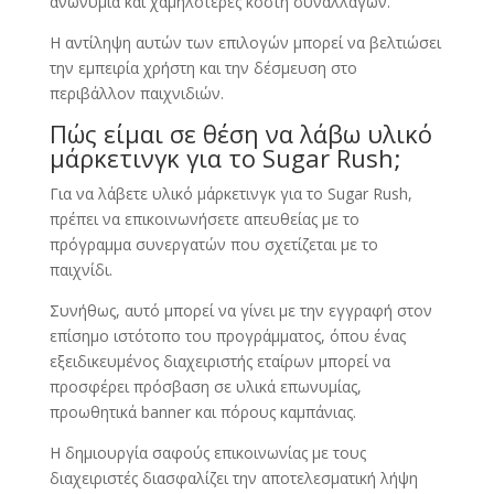
ανωνυμία και χαμηλότερες κόστη συναλλαγών.
Η αντίληψη αυτών των επιλογών μπορεί να βελτιώσει
την εμπειρία χρήστη και την δέσμευση στο
περιβάλλον παιχνιδιών.
Πώς είμαι σε θέση να λάβω υλικό
μάρκετινγκ για το Sugar Rush;
Για να λάβετε υλικό μάρκετινγκ για το Sugar Rush,
πρέπει να επικοινωνήσετε απευθείας με το
πρόγραμμα συνεργατών που σχετίζεται με το
παιχνίδι.
Συνήθως, αυτό μπορεί να γίνει με την εγγραφή στον
επίσημο ιστότοπο του προγράμματος, όπου ένας
εξειδικευμένος διαχειριστής εταίρων μπορεί να
προσφέρει πρόσβαση σε υλικά επωνυμίας,
προωθητικά banner και πόρους καμπάνιας.
Η δημιουργία σαφούς επικοινωνίας με τους
διαχειριστές διασφαλίζει την αποτελεσματική λήψη