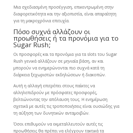
Μια σχεδιασμένη προσέγγιση, επικεντρωμένη στην
διαφορετικότητα και την αξιοπιστία, είναι απαραίτητη
για τη μακροχρόνια επιτυχία.
Πόσο συχνά αλλάζουν οι
προωθήσεις ή τα προνόμια για το
Sugar Rush;
Οι προσφορές και τα προνόμια για τα slots του Sugar
Rush γενικά αλλάζουν σε μηνιαία βάση, αν και
μπορούν να ενημερώνονται πιο συχνά κατά τη
διάρκεια ξεχωριστών εκδηλώσεων ή διακοπών.
Αυτή η αλλαγή επιτρέπει στους παίκτες να
αλληλεπιδρούν με πρόσφατες προσφορές,
βελτιώνοντας την απόλαυση τους. Η ενημέρωση
σχετικά με αυτές τις τροποποιήσεις είναι ουσιώδης για
τη αύξηση των δυνητικών ανταμοιβών.
Όσοι επιθυμούν να εκμεταλλευτούν αυτές τις
προωθήσεις θα πρέπει να ελέγχουν τακτικά τα