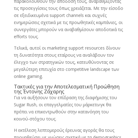
παρακολουθούν την απόδοσή τους, αναβαθμίζοντας
τις προσεγγίσεις τους όπως χρειάζεται. Με την είσοδο
σε εξειδικευμένα support channels και συχνές
ενημερώσεις σχετικά με τις προωθητικές καμπάνιες, οι
συνεργάτες μπορούν να αναβαθμίσουν αποδοτικά τις
efforts τους.
Τελικά, αυτοί οι marketing support resources δίνουν
τη δυνατότητα στους εταίρους να αναλάβουν τον
έλεγχο των στρατηγικών τους, κατευθύνοντας σε
μεγαλύτερη επιτυχία στο competitive landscape των
online gaming.
Τακτικές για την Αποτελεσματική Προώθηση
της Έντονης Ζάχαρης
Για να αυξήσουν τον επίδραση της διαφήμισης του
Sugar Rush, οι επαγγελματίες του μάρκετινγκ θα
πρέπει να επικεντρωθούν στην κατανόηση του
κοινού-στόχου τους.
Η εκτέλεση λεπτομερούς έρευνας αγοράς θα τους
προμηθεύσει με γνώσεις σχετικά με τα demographics,