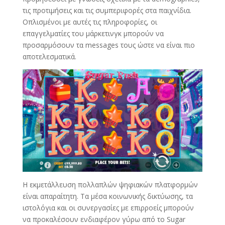
τις προτιμήσεις και τις συμπεριφορές στα παιχνίδια.
Οπλισμένοι με αυτές τις πληροφορίες, οι
επαγγελματίες του μάρκετινγκ μπορούν να
προσαρμόσουν τα messages τους ώστε να είναι πιο
αποτελεσματικά.
Η εκμετάλλευση πολλαπλών ψηφιακών πλατφορμών
είναι απαραίτητη. Τα μέσα κοινωνικής δικτύωσης, τα
ιστολόγια και οι συνεργασίες με επιρροείς μπορούν
να προκαλέσουν ενδιαφέρον γύρω από το Sugar