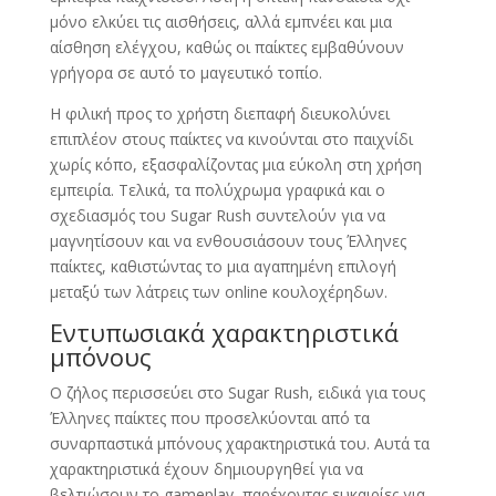
μόνο ελκύει τις αισθήσεις, αλλά εμπνέει και μια
αίσθηση ελέγχου, καθώς οι παίκτες εμβαθύνουν
γρήγορα σε αυτό το μαγευτικό τοπίο.
Η φιλική προς το χρήστη διεπαφή διευκολύνει
επιπλέον στους παίκτες να κινούνται στο παιχνίδι
χωρίς κόπο, εξασφαλίζοντας μια εύκολη στη χρήση
εμπειρία. Τελικά, τα πολύχρωμα γραφικά και ο
σχεδιασμός του Sugar Rush συντελούν για να
μαγνητίσουν και να ενθουσιάσουν τους Έλληνες
παίκτες, καθιστώντας το μια αγαπημένη επιλογή
μεταξύ των λάτρεις των online κουλοχέρηδων.
Εντυπωσιακά χαρακτηριστικά
μπόνους
Ο ζήλος περισσεύει στο Sugar Rush, ειδικά για τους
Έλληνες παίκτες που προσελκύονται από τα
συναρπαστικά μπόνους χαρακτηριστικά του. Αυτά τα
χαρακτηριστικά έχουν δημιουργηθεί για να
βελτιώσουν το gameplay, παρέχοντας ευκαιρίες για