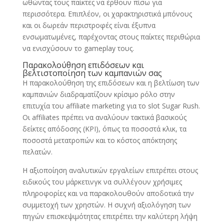
ωθώντας τους παίκτες να έρθουν πίσω για
περισσότερα. Επιπλέον, οι χαρακτηριστικά μπόνους
και οι δωρεάν περιστροφές είναι έξυπνα
ενσωματωμένες, παρέχοντας στους παίκτες περιθώρια
να ενισχύσουν το gameplay τους.
Παρακολούθηση επιδόσεων και
βελτιστοποίηση των καμπανιών σας
Η παρακολούθηση της επιδόσεων και η βελτίωση των
καμπανιών διαδραματίζουν κρίσιμο ρόλο στην
επιτυχία του affiliate marketing για το slot Sugar Rush.
Οι affiliates πρέπει να αναλύουν τακτικά βασικούς
δείκτες απόδοσης (KPI), όπως τα ποσοστά κλικ, τα
ποσοστά μετατροπών και το κόστος απόκτησης
πελατών.
Η αξιοποίηση αναλυτικών εργαλείων επιτρέπει στους
ειδικούς του μάρκετινγκ να συλλέγουν χρήσιμες
πληροφορίες και να παρακολουθούν αποδοτικά την
συμμετοχή των χρηστών. Η συχνή αξιολόγηση των
πηγών επισκεψιμότητας επιτρέπει την καλύτερη λήψη