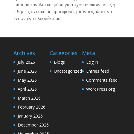
επίσημα κανάλια και μέσα για τυχόν ανακοινώσεις ή
ειδήσεις σχετικά με προσφορές μπόνους, ώστε να
έχουν ένα πλεονέκτημα.
Archives
Categories
Meta
July 2026
Blogs
Log in
June 2026
Uncategorized
Entries feed
May 2026
Comments feed
April 2026
WordPress.org
March 2026
February 2026
January 2026
December 2025
November 2025