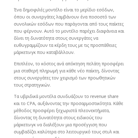
Ένα δημοφιλές μοντέλο είναι το μερίδιο εσόδων,
όπου οι συνεργάτες λαμβάνουν ένα ποσοστό των
συνολικών εσόδων που παράγονται από τους παίκτες
που φέρνουν. Αυτό το μοντέλο παρέχει διαφάνεια και
δίνει τη δυνατότητα στους συνεργάτες να
ευθυγραμμίζουν τα κέρδη τους με τις προσπάθειες
μάρκετινγκ που καταβάλλουν.
Επιπλέον, το κόστος ανά απόκτηση πελάτη προσφέρει
μια σταθερή πληρωμή για κάθε νέο παίκτη, δίνοντας
στους συνεργάτες τον χειρισμό των προωθητικών
τους στρατηγικών.
Τα υβριδικά μοντέλα συνδυάζουν το revenue share
και το CPA, αυξάνοντας την προσαρμοστικότητα. Κάθε
μέθοδος προσφέρει ξεχωριστά πλεονεκτήματα,
δίνοντας τη δυνατότητα στους ειδικούς του
μάρκετινγκ να διαλέξουν μια προσέγγιση που
συμβαδίζει καλύτερα στο λειτουργικό τους στυλ και