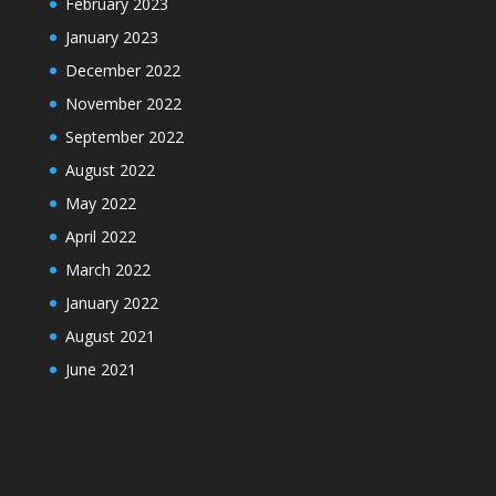
February 2023
January 2023
December 2022
November 2022
September 2022
August 2022
May 2022
April 2022
March 2022
January 2022
August 2021
June 2021