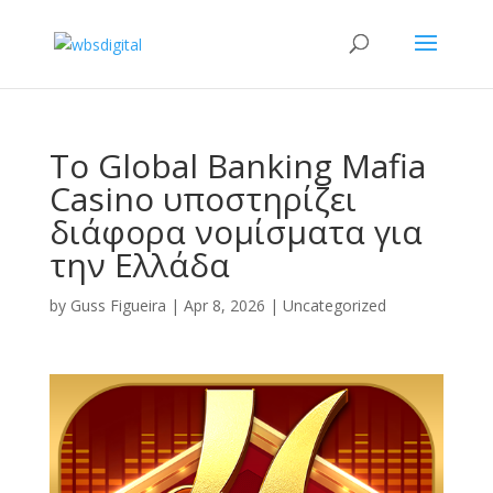
Το Global Banking Mafia
Casino υποστηρίζει
διάφορα νομίσματα για
την Ελλάδα
by
Guss Figueira
|
Apr 8, 2026
|
Uncategorized