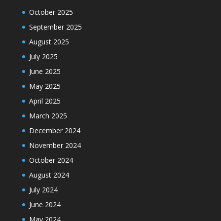
October 2025
September 2025
August 2025
July 2025
June 2025
May 2025
April 2025
March 2025
December 2024
November 2024
October 2024
August 2024
July 2024
June 2024
May 2024