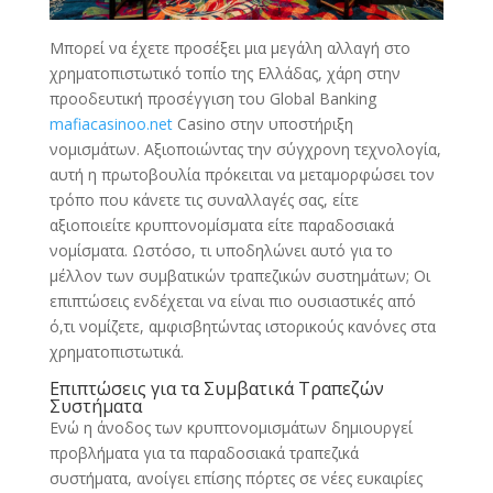
Μπορεί να έχετε προσέξει μια μεγάλη αλλαγή στο
χρηματοπιστωτικό τοπίο της Ελλάδας, χάρη στην
προοδευτική προσέγγιση του Global Banking
mafiacasinoo.net
Casino στην υποστήριξη
νομισμάτων. Αξιοποιώντας την σύγχρονη τεχνολογία,
αυτή η πρωτοβουλία πρόκειται να μεταμορφώσει τον
τρόπο που κάνετε τις συναλλαγές σας, είτε
αξιοποιείτε κρυπτονομίσματα είτε παραδοσιακά
νομίσματα. Ωστόσο, τι υποδηλώνει αυτό για το
μέλλον των συμβατικών τραπεζικών συστημάτων; Οι
επιπτώσεις ενδέχεται να είναι πιο ουσιαστικές από
ό,τι νομίζετε, αμφισβητώντας ιστορικούς κανόνες στα
χρηματοπιστωτικά.
Επιπτώσεις για τα Συμβατικά Τραπεζών
Συστήματα
Ενώ η άνοδος των κρυπτονομισμάτων δημιουργεί
προβλήματα για τα παραδοσιακά τραπεζικά
συστήματα, ανοίγει επίσης πόρτες σε νέες ευκαιρίες