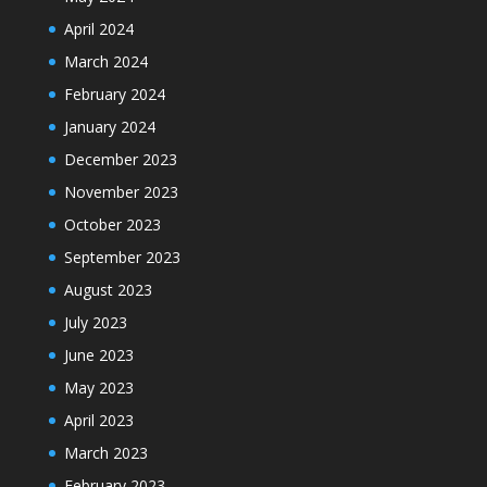
April 2024
March 2024
February 2024
January 2024
December 2023
November 2023
October 2023
September 2023
August 2023
July 2023
June 2023
May 2023
April 2023
March 2023
February 2023