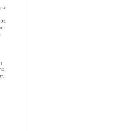
ζετε
ίτε
για
ε
τη
no.
την