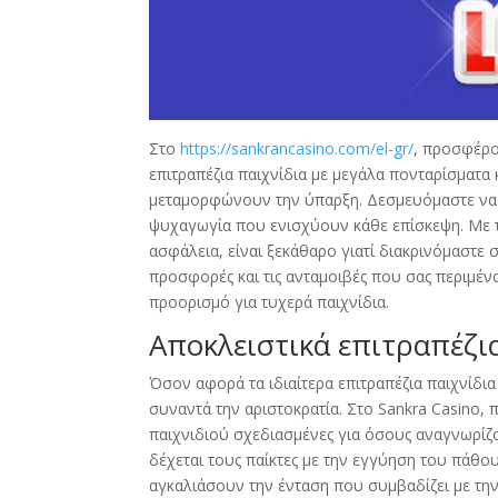
Στο
https://sankrancasino.com/el-gr/
, προσφέρο
επιτραπέζια παιχνίδια με μεγάλα πονταρίσματ
μεταμορφώνουν την ύπαρξη. Δεσμευόμαστε να 
ψυχαγωγία που ενισχύουν κάθε επίσκεψη. Με τ
ασφάλεια, είναι ξεκάθαρο γιατί διακρινόμαστε 
προσφορές και τις ανταμοιβές που σας περιμένο
προορισμό για τυχερά παιχνίδια.
Αποκλειστικά επιτραπέζι
Όσον αφορά τα ιδιαίτερα επιτραπέζια παιχνίδι
συναντά την αριστοκρατία. Στο Sankra Casino,
παιχνιδιού σχεδιασμένες για όσους αναγνωρίζο
δέχεται τους παίκτες με την εγγύηση του πάθους
αγκαλιάσουν την ένταση που συμβαδίζει με τη