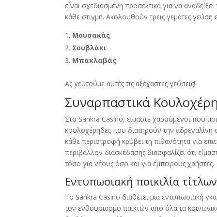
είναι σχεδιασμένη προσεκτικά για να αναδείξει
κάθε στιγμή. Ακολουθούν τρεις γεμάτες γεύση ε
Μουσακάς
Σουβλάκι
Μπακλαβάς
Ας γευτούμε αυτές τις αξέχαστες γεύσεις!
Συναρπαστικά Κουλοχέρη
Στο Sankra Casino, είμαστε χαρούμενοι που μο
κουλοχέρηδες που διατηρούν την αδρεναλίνη 
κάθε περιστροφή κρύβει τη πιθανότητα για επι
περιβάλλον διασκέδασης διασφαλίζει ότι είμασ
τόσο για νέους όσο και για έμπειρους χρήστες.
Εντυπωσιακή ποικιλία τίτλω
Το Sankra Casino διαθέτει μια εντυπωσιακή γκ
τον ενθουσιασμό παικτών από όλα τα κοινωνι