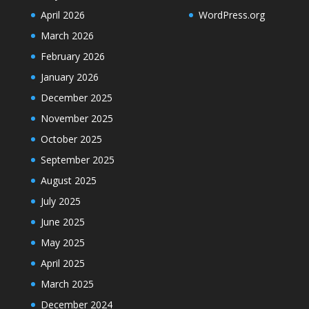
April 2026
WordPress.org
March 2026
February 2026
January 2026
December 2025
November 2025
October 2025
September 2025
August 2025
July 2025
June 2025
May 2025
April 2025
March 2025
December 2024