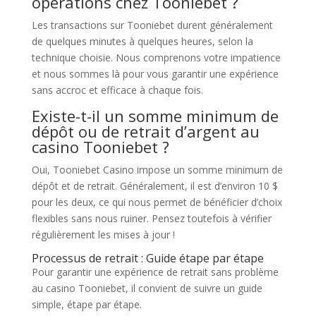
opérations chez Tooniebet ?
Les transactions sur Tooniebet durent généralement
de quelques minutes à quelques heures, selon la
technique choisie. Nous comprenons votre impatience
et nous sommes là pour vous garantir une expérience
sans accroc et efficace à chaque fois.
Existe-t-il un somme minimum de
dépôt ou de retrait d’argent au
casino Tooniebet ?
Oui, Tooniebet Casino impose un somme minimum de
dépôt et de retrait. Généralement, il est d’environ 10 $
pour les deux, ce qui nous permet de bénéficier d’choix
flexibles sans nous ruiner. Pensez toutefois à vérifier
régulièrement les mises à jour !
Processus de retrait : Guide étape par étape
Pour garantir une expérience de retrait sans problème
au casino Tooniebet, il convient de suivre un guide
simple, étape par étape.