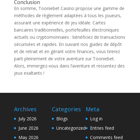
Conclusion
En somme, Tooniebet Casino propose une gamme de
méthodes de règlement adaptées à tous les joueurs,
assurant une expérience de jeu idéale. Cartes
bancaires traditionnelles, portefeuilles électroniques
actuels ou cryptomonnaies : bénéficiez de transactions
sécurisées et rapides. En suivant nos guides de dépôt
et de retrait et en gérant votre finances, vous tirerez
parti pleinement de votre aventure sur Tooniebet.
Alors, immergez-vous dans l’aventure et ressentez des
jeux exaltants !
Archives
Categories
Meta
July 2026
Blogs
Log in
June 2026
Uncategorized
Entries feed
May 2026
Comments feed