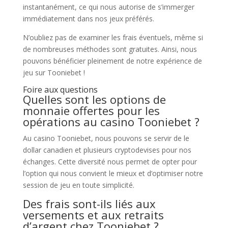
instantanément, ce qui nous autorise de s’immerger
immédiatement dans nos jeux préférés.
N’oubliez pas de examiner les frais éventuels, même si
de nombreuses méthodes sont gratuites. Ainsi, nous
pouvons bénéficier pleinement de notre expérience de
jeu sur Tooniebet !
Foire aux questions
Quelles sont les options de
monnaie offertes pour les
opérations au casino Tooniebet ?
Au casino Tooniebet, nous pouvons se servir de le
dollar canadien et plusieurs cryptodevises pour nos
échanges. Cette diversité nous permet de opter pour
l’option qui nous convient le mieux et d’optimiser notre
session de jeu en toute simplicité.
Des frais sont-ils liés aux
versements et aux retraits
d’argent chez Tooniebet ?