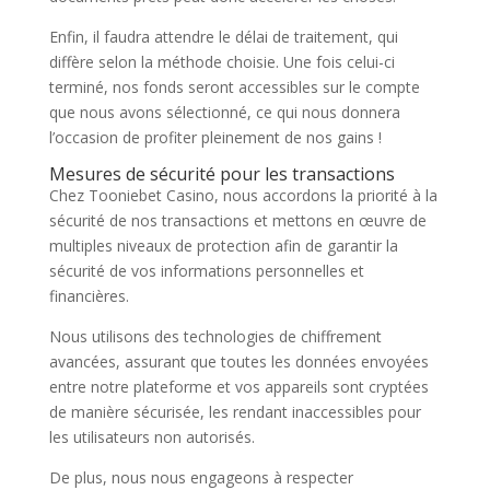
Enfin, il faudra attendre le délai de traitement, qui
diffère selon la méthode choisie. Une fois celui-ci
terminé, nos fonds seront accessibles sur le compte
que nous avons sélectionné, ce qui nous donnera
l’occasion de profiter pleinement de nos gains !
Mesures de sécurité pour les transactions
Chez Tooniebet Casino, nous accordons la priorité à la
sécurité de nos transactions et mettons en œuvre de
multiples niveaux de protection afin de garantir la
sécurité de vos informations personnelles et
financières.
Nous utilisons des technologies de chiffrement
avancées, assurant que toutes les données envoyées
entre notre plateforme et vos appareils sont cryptées
de manière sécurisée, les rendant inaccessibles pour
les utilisateurs non autorisés.
De plus, nous nous engageons à respecter