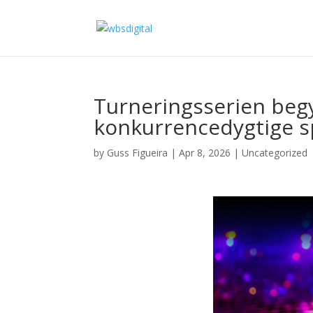
Turneringsserien begy
konkurrencedygtige s
by
Guss Figueira
|
Apr 8, 2026
|
Uncategorized