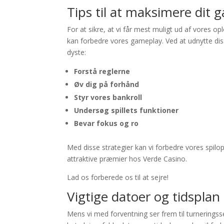
Tips til at maksimere dit 
For at sikre, at vi får mest muligt ud af vores op
kan forbedre vores gameplay. Ved at udnytte disse 
dyste:
Forstå reglerne
Øv dig på forhånd
Styr vores bankroll
Undersøg spillets funktioner
Bevar fokus og ro
Med disse strategier kan vi forbedre vores spilo
attraktive præmier hos Verde Casino.
Lad os forberede os til at sejre!
Vigtige datoer og tidsplan
Mens vi med forventning ser frem til turneringss