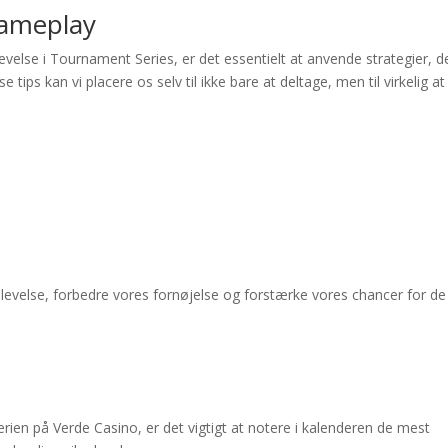
gameplay
levelse i Tournament Series, er det essentielt at anvende strategier, d
tips kan vi placere os selv til ikke bare at deltage, men til virkelig at
plevelse, forbedre vores fornøjelse og forstærke vores chancer for de
erien på Verde Casino, er det vigtigt at notere i kalenderen de mest