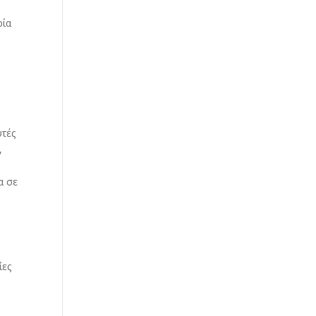
ρία
υτές
,
ο
α σε
ίες