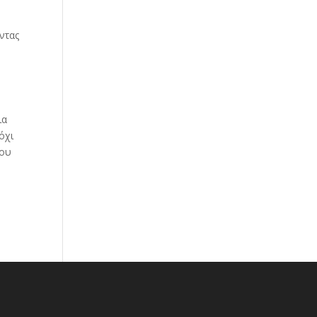
ντας
ια
όχι
που