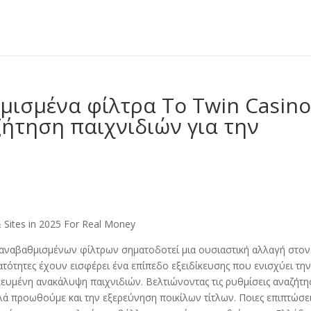
ισμένα φίλτρα Το Twin Casin
ήτηση παιχνιδιών για την
αναβαθμισμένων φίλτρων σηματοδοτεί μια ουσιαστική αλλαγή στον
ατότητες έχουν εισφέρει ένα επίπεδο εξειδίκευσης που ενισχύει τη
ικευμένη ανακάλυψη παιχνιδιών. Βελτιώνοντας τις ρυθμίσεις αναζήτη
λλά προωθούμε και την εξερεύνηση ποικίλων τίτλων. Ποιες επιπτώσε