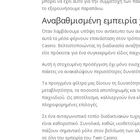
μπορεί να έχει αυτό για την συμμετοχή των πα
το εξερευνήσουμε παραπάνω.
Αναβαθμισμένη εμπειρία
Όταν λαμβάνουμε υπόψη τον αντίκτυπο των ανα
αυτά τα μέσα φέρνουν επανάσταση στον τρόπο μ
Casino. Βελτιστοποιώντας τη διαδικασία αναζή
είτε πρόκειται για ένα συγκεκριμένο είδος παιχ
Αυτή η στοχευμένη προσέγγιση όχι μόνο ενισχύ
παίκτες να ανακαλύψουν περισσότερες δυνατότ
Τα προηγμένα φίλτρα μας δίνουν τη δυνατότητ
μεταβλητότητα, τα ποσοστά αποπληρωμής και τ
παιχνιδιού. Ως αποτέλεσμα, καλλιεργούν ένα κ
πληροφορημένες επιλογές.
Σε ένα ανταγωνιστικό τοπίο διαδικτυακών τυχ
είναι καθοριστικό. Συνολικά, καθώς υιοθετούμ
παίζουν σημαντικό ρόλο στον βελτίωση των αλ
σε όλη την εμπειρία του Twin Casino.