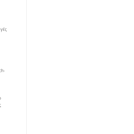
ογές
ch-
ο
ς