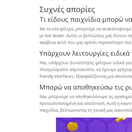
Συχνές απορίες
Τι είδους παιχνίδια μπορώ ν
Με τα νέα φίλτρα, μπορούμε να ανακαλύψουμε 
με live dealer. Αυτές οι βελτιώσεις μας δίνουν
ακρίβεια αυτό που μας αρέσει περισσότερο στα 
Υπάρχουν λειτουργίες ειδικά 
Ναι, υπάρχουν δυνατότητες φίλτρων ειδικά για 
πλοηγούμαστε απρόσκοπτα, να έχουμε γρήγορη 
friendly interfaces, εξασφαλίζοντας μια αποδοτ
Μπορώ να αποθηκεύσω τις ρυ
Ναι, μπορούμε να αποθηκεύσουμε τις αγαπημένε
προσωποποιημένη και αποδοτική. Αυτή η καινο
παιχνίδια, βελτιώνοντας τη γενική μας ικανοποί