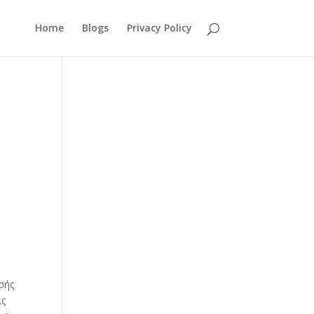
Home
Blogs
Privacy Policy
o
ν
σής
ις