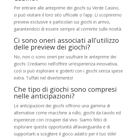
Per entrare alle anteprime dei giochi su Verde Casino,
si può visitare il loro sito ufficiale o l’app. Lì scopriremo
preview esclusive e particolari sui giochi in arrivo,
garantendoci di essere sempre al corrente sulle novità.
Ci sono oneri associati all’utilizzo
delle preview dei giochi?
No, non ci sono oneri per usufruire le anteprime dei
giochi. Crediamo nell’offrire un’esperienza innovativa,
così si può esplorare e goderti con i giochi senza spese
extra. Tuffati nel divertimento!
Che tipo di giochi sono compresi
nelle anticipazioni?
Le anticipazioni dei giochi offrono una gamma di
alternative come macchine a rullo, giochi da tavolo ed
esperienze con croupier dal vivo. Siamo felici di
esplorare queste opportunità all’avanguardia e di
supportarti a scegliere il gioco adatto per il tuo stile!