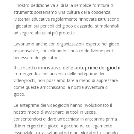
Il nostro dedizione va al di là la semplice fornitura di
strumenti; sosteniamo una cultura della coscienza.
Materiali educative regolarmente rinnovate istruiscono
i giocatori sui pericoli del gioco d’azzardo, stimolandoli
ad seguire abitudini più protette.
Lavoriamo anche con organizzazioni esperte nel gioco
responsabile, consolidando il nostro dedizione per il
benessere dei giocatori.
Il concetto innovativo delle anteprime dei giochi
Immergendoci nel universo delle anteprime dei
videogiochi, non possiamo fare a meno di apprezzare
come queste arricchiscano la nostra avventura di
gioco.
Le anteprime dei videogiochi hanno rivoluzionato il
nostro modo di avvicinarci ai titoli in uscita,
consentendoci di dare un’occhiata in anteprima prima
di immergerci nel gioco. Agiscono da collegamento
essenziale tra gli sviluppatori e noi giocatori, esibendo