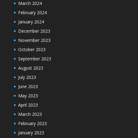
March 2024
February 2024
January 2024
December 2023
November 2023
October 2023
September 2023
August 2023
July 2023
June 2023
May 2023
April 2023
March 2023
February 2023
January 2023