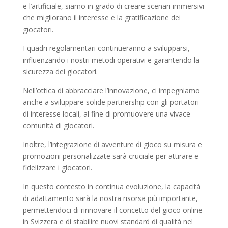
e l’artificiale, siamo in grado di creare scenari immersivi
che migliorano il interesse e la gratificazione dei
giocatori.
I quadri regolamentari continueranno a svilupparsi,
influenzando i nostri metodi operativi e garantendo la
sicurezza dei giocatori.
Nell’ottica di abbracciare l’innovazione, ci impegniamo
anche a sviluppare solide partnership con gli portatori
di interesse locali, al fine di promuovere una vivace
comunità di giocatori.
Inoltre, l’integrazione di avventure di gioco su misura e
promozioni personalizzate sarà cruciale per attirare e
fidelizzare i giocatori.
In questo contesto in continua evoluzione, la capacità
di adattamento sarà la nostra risorsa più importante,
permettendoci di rinnovare il concetto del gioco online
in Svizzera e di stabilire nuovi standard di qualità nel