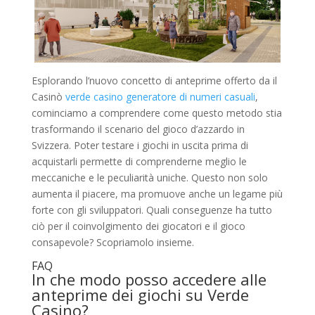
Esplorando l’nuovo concetto di anteprime offerto da il
Casinò
verde casino generatore di numeri casuali
,
cominciamo a comprendere come questo metodo stia
trasformando il scenario del gioco d’azzardo in
Svizzera. Poter testare i giochi in uscita prima di
acquistarli permette di comprenderne meglio le
meccaniche e le peculiarità uniche. Questo non solo
aumenta il piacere, ma promuove anche un legame più
forte con gli sviluppatori. Quali conseguenze ha tutto
ciò per il coinvolgimento dei giocatori e il gioco
consapevole? Scopriamolo insieme.
FAQ
In che modo posso accedere alle
anteprime dei giochi su Verde
Casino?