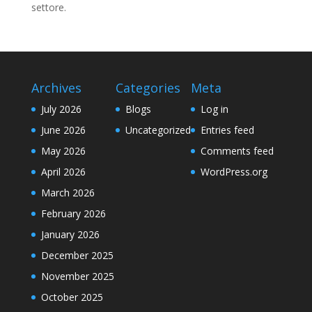
settore.
Archives
Categories
Meta
July 2026
Blogs
Log in
June 2026
Uncategorized
Entries feed
May 2026
Comments feed
April 2026
WordPress.org
March 2026
February 2026
January 2026
December 2025
November 2025
October 2025