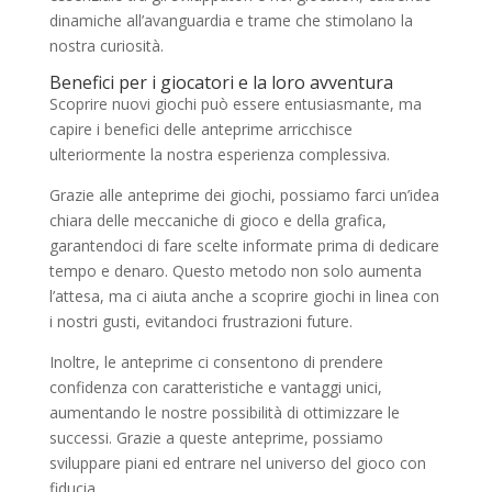
dinamiche all’avanguardia e trame che stimolano la
nostra curiosità.
Benefici per i giocatori e la loro avventura
Scoprire nuovi giochi può essere entusiasmante, ma
capire i benefici delle anteprime arricchisce
ulteriormente la nostra esperienza complessiva.
Grazie alle anteprime dei giochi, possiamo farci un’idea
chiara delle meccaniche di gioco e della grafica,
garantendoci di fare scelte informate prima di dedicare
tempo e denaro. Questo metodo non solo aumenta
l’attesa, ma ci aiuta anche a scoprire giochi in linea con
i nostri gusti, evitandoci frustrazioni future.
Inoltre, le anteprime ci consentono di prendere
confidenza con caratteristiche e vantaggi unici,
aumentando le nostre possibilità di ottimizzare le
successi. Grazie a queste anteprime, possiamo
sviluppare piani ed entrare nel universo del gioco con
fiducia.