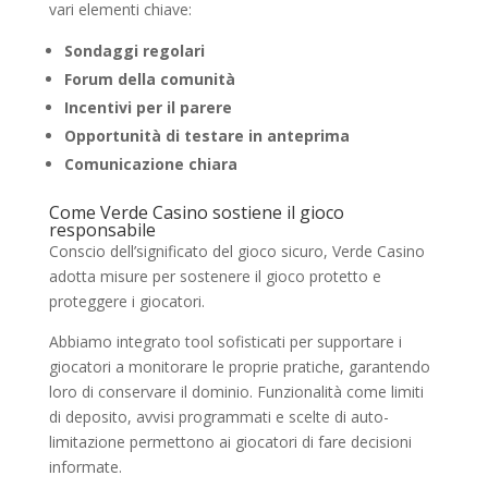
vari elementi chiave:
Sondaggi regolari
Forum della comunità
Incentivi per il parere
Opportunità di testare in anteprima
Comunicazione chiara
Come Verde Casino sostiene il gioco
responsabile
Conscio dell’significato del gioco sicuro, Verde Casino
adotta misure per sostenere il gioco protetto e
proteggere i giocatori.
Abbiamo integrato tool sofisticati per supportare i
giocatori a monitorare le proprie pratiche, garantendo
loro di conservare il dominio. Funzionalità come limiti
di deposito, avvisi programmati e scelte di auto-
limitazione permettono ai giocatori di fare decisioni
informate.