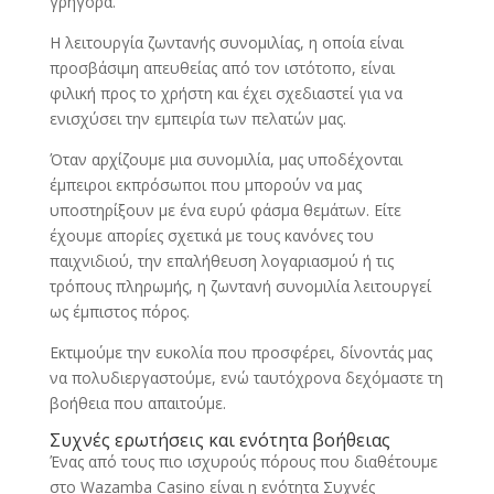
γρήγορα.
Η λειτουργία ζωντανής συνομιλίας, η οποία είναι
προσβάσιμη απευθείας από τον ιστότοπο, είναι
φιλική προς το χρήστη και έχει σχεδιαστεί για να
ενισχύσει την εμπειρία των πελατών μας.
Όταν αρχίζουμε μια συνομιλία, μας υποδέχονται
έμπειροι εκπρόσωποι που μπορούν να μας
υποστηρίξουν με ένα ευρύ φάσμα θεμάτων. Είτε
έχουμε απορίες σχετικά με τους κανόνες του
παιχνιδιού, την επαλήθευση λογαριασμού ή τις
τρόπους πληρωμής, η ζωντανή συνομιλία λειτουργεί
ως έμπιστος πόρος.
Εκτιμούμε την ευκολία που προσφέρει, δίνοντάς μας
να πολυδιεργαστούμε, ενώ ταυτόχρονα δεχόμαστε τη
βοήθεια που απαιτούμε.
Συχνές ερωτήσεις και ενότητα βοήθειας
Ένας από τους πιο ισχυρούς πόρους που διαθέτουμε
στο Wazamba Casino είναι η ενότητα Συχνές