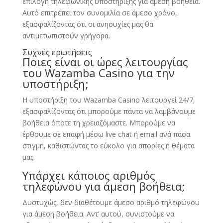
επιλογή τηλεφωνικής υποστήριξης για άμεση βοήθεια.
Αυτό επιτρέπει τον συνομιλία σε άμεσο χρόνο,
εξασφαλίζοντας ότι οι ανησυχίες μας θα
αντιμετωπιστούν γρήγορα.
Συχνές ερωτήσεις
Ποιες είναι οι ώρες λειτουργίας
του Wazamba Casino για την
υποστήριξη;
Η υποστήριξη του Wazamba Casino λειτουργεί 24/7,
εξασφαλίζοντας ότι μπορούμε πάντα να λαμβάνουμε
βοήθεια όποτε τη χρειαζόμαστε. Μπορούμε να
έρθουμε σε επαφή μέσω live chat ή email ανά πάσα
στιγμή, καθιστώντας το εύκολο για απορίες ή θέματα
μας.
Υπάρχει κάποιος αριθμός
τηλεφώνου για άμεση βοήθεια;
Δυστυχώς, δεν διαθέτουμε άμεσο αριθμό τηλεφώνου
για άμεση βοήθεια. Αντ’ αυτού, συνιστούμε να