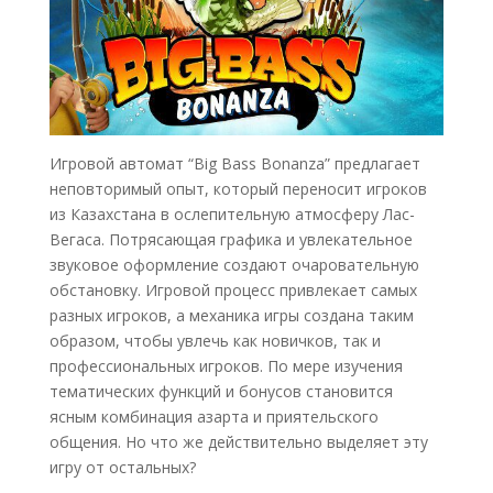
Игровой автомат “Big Bass Bonanza” предлагает
неповторимый опыт, который переносит игроков
из Казахстана в ослепительную атмосферу Лас-
Вегаса. Потрясающая графика и увлекательное
звуковое оформление создают очаровательную
обстановку. Игровой процесс привлекает самых
разных игроков, а механика игры создана таким
образом, чтобы увлечь как новичков, так и
профессиональных игроков. По мере изучения
тематических функций и бонусов становится
ясным комбинация азарта и приятельского
общения. Но что же действительно выделяет эту
игру от остальных?