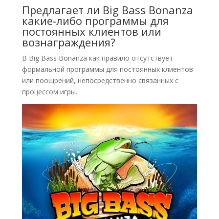
Предлагает ли Big Bass Bonanza
какие-либо программы для
постоянных клиентов или
вознаграждения?
В Big Bass Bonanza как правило отсутствует
формальной программы для постоянных клиентов
или поощрений, непосредственно связанных с
процессом игры.