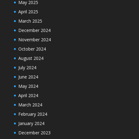
May 2025
April 2025
March 2025
December 2024
November 2024
October 2024
August 2024
July 2024
June 2024
May 2024
April 2024
March 2024
February 2024
January 2024
December 2023