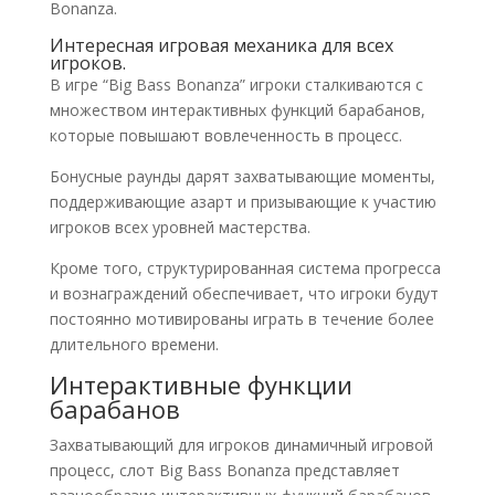
Bonanza.
Интересная игровая механика для всех
игроков.
В игре “Big Bass Bonanza” игроки сталкиваются с
множеством интерактивных функций барабанов,
которые повышают вовлеченность в процесс.
Бонусные раунды дарят захватывающие моменты,
поддерживающие азарт и призывающие к участию
игроков всех уровней мастерства.
Кроме того, структурированная система прогресса
и вознаграждений обеспечивает, что игроки будут
постоянно мотивированы играть в течение более
длительного времени.
Интерактивные функции
барабанов
Захватывающий для игроков динамичный игровой
процесс, слот Big Bass Bonanza представляет