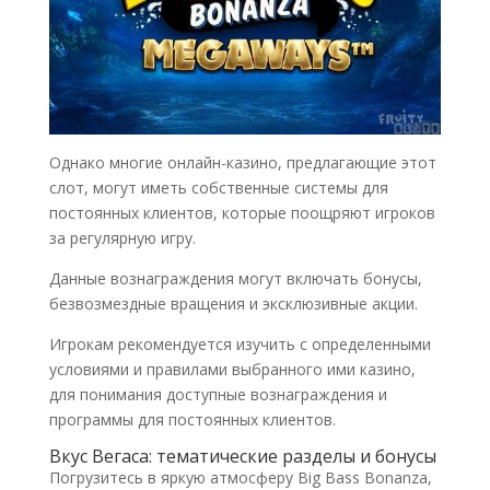
Однако многие онлайн-казино, предлагающие этот
слот, могут иметь собственные системы для
постоянных клиентов, которые поощряют игроков
за регулярную игру.
Данные вознаграждения могут включать бонусы,
безвозмездные вращения и эксклюзивные акции.
Игрокам рекомендуется изучить с определенными
условиями и правилами выбранного ими казино,
для понимания доступные вознаграждения и
программы для постоянных клиентов.
Вкус Вегаса: тематические разделы и бонусы
Погрузитесь в яркую атмосферу Big Bass Bonanza,