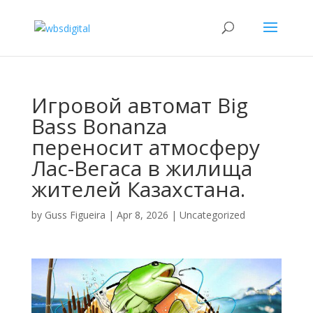
Игровой автомат Big
Bass Bonanza
переносит атмосферу
Лас-Вегаса в жилища
жителей Казахстана.
by
Guss Figueira
|
Apr 8, 2026
|
Uncategorized