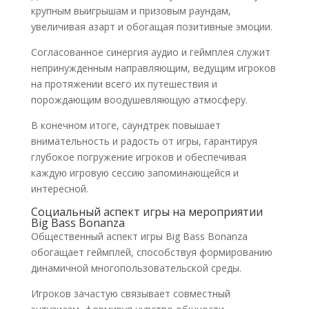
крупным выигрышам и призовым раундам,
увеличивая азарт и обогащая позитивные эмоции.
Согласованное синергия аудио и геймплея служит
непринужденным направляющим, ведущим игроков
на протяжении всего их путешествия и
порождающим воодушевляющую атмосферу.
В конечном итоге, саундтрек повышает
внимательность и радость от игры, гарантируя
глубокое погружение игроков и обеспечивая
каждую игровую сессию запоминающейся и
интересной.
Социальный аспект игры на мероприятии
Big Bass Bonanza
Общественный аспект игры Big Bass Bonanza
обогащает геймплей, способствуя формированию
динамичной многопользовательской среды.
Игроков зачастую связывает совместный