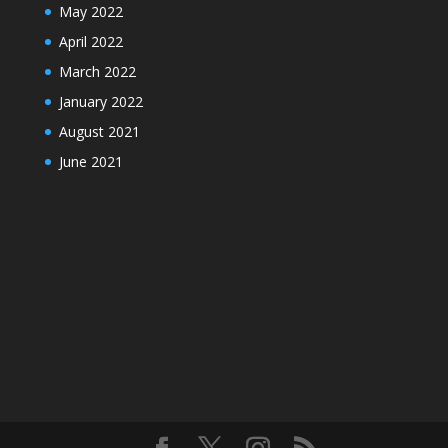
May 2022
April 2022
March 2022
January 2022
August 2021
June 2021