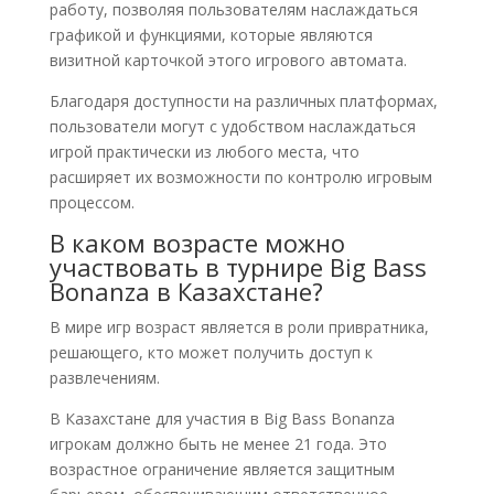
работу, позволяя пользователям наслаждаться
графикой и функциями, которые являются
визитной карточкой этого игрового автомата.
Благодаря доступности на различных платформах,
пользователи могут с удобством наслаждаться
игрой практически из любого места, что
расширяет их возможности по контролю игровым
процессом.
В каком возрасте можно
участвовать в турнире Big Bass
Bonanza в Казахстане?
В мире игр возраст является в роли привратника,
решающего, кто может получить доступ к
развлечениям.
В Казахстане для участия в Big Bass Bonanza
игрокам должно быть не менее 21 года. Это
возрастное ограничение является защитным