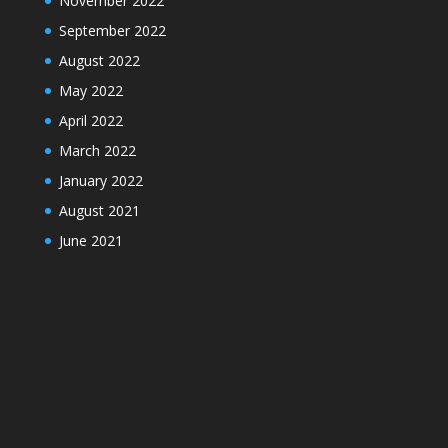
November 2022
September 2022
August 2022
May 2022
April 2022
March 2022
January 2022
August 2021
June 2021