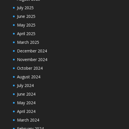
July 2025
June 2025
May 2025
April 2025
March 2025
December 2024
November 2024
October 2024
August 2024
July 2024
June 2024
May 2024
April 2024
March 2024
February 2024