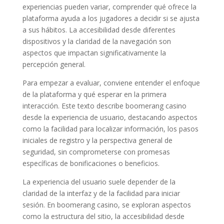
experiencias pueden variar, comprender qué ofrece la
plataforma ayuda a los jugadores a decidir si se ajusta
a sus hábitos. La accesibilidad desde diferentes
dispositivos y la claridad de la navegación son
aspectos que impactan significativamente la
percepción general.
Para empezar a evaluar, conviene entender el enfoque
de la plataforma y qué esperar en la primera
interacción. Este texto describe boomerang casino
desde la experiencia de usuario, destacando aspectos
como la facilidad para localizar información, los pasos
iniciales de registro y la perspectiva general de
seguridad, sin comprometerse con promesas
específicas de bonificaciones o beneficios.
La experiencia del usuario suele depender de la
claridad de la interfaz y de la facilidad para iniciar
sesión. En boomerang casino, se exploran aspectos
como la estructura del sitio, la accesibilidad desde