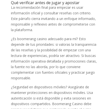
Qué verificar antes de jugar y apostar
La recomendación final para empezar es usar
información oficial y consultar reseñas con criterio.
Este párrafo cierra invitando a un enfoque informado,
responsable y reflexivo antes de comprometerse con
la plataforma.
¿Es boomerang casino adecuado para mí? Esto
depende de tus prioridades: si valoras la transparencia
de las reseñas y la posibilidad de empezar con una
lectura de experiencias, podría ser atractivo. Si buscas
información operativa detallada y promociones claras,
la fuente no las aborda, por lo que conviene
complementar con fuentes oficiales y practicar juego
responsable.
¿Seguridad en dispositivos móviles? Asegúrate de
mantener protecciones en dispositivos móviles. Usa
autenticación si está disponible y evita sesiones en
dispositivos compartidos. Boomerang Casino debe