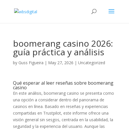
boomerang casino 2026:
guía práctica y análisis
by
Guss Figueira
|
May 27, 2026
|
Uncategorized
Qué esperar al leer reseñas sobre boomerang
casino
En este análisis, boomerang casino se presenta como
una opción a considerar dentro del panorama de
casinos en línea. Basado en reseñas y experiencias
compartidas en Trustpilot, este informe ofrece una
visión general sin sesgos, centrada en la usabilidad, la
seguridad y la experiencia del usuario. Aunque las