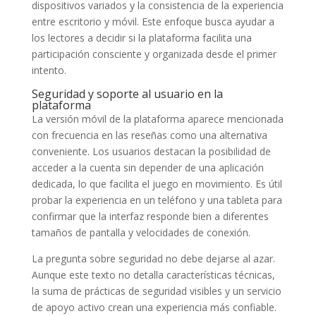
dispositivos variados y la consistencia de la experiencia
entre escritorio y móvil. Este enfoque busca ayudar a
los lectores a decidir si la plataforma facilita una
participación consciente y organizada desde el primer
intento.
Seguridad y soporte al usuario en la
plataforma
La versión móvil de la plataforma aparece mencionada
con frecuencia en las reseñas como una alternativa
conveniente. Los usuarios destacan la posibilidad de
acceder a la cuenta sin depender de una aplicación
dedicada, lo que facilita el juego en movimiento. Es útil
probar la experiencia en un teléfono y una tableta para
confirmar que la interfaz responde bien a diferentes
tamaños de pantalla y velocidades de conexión.
La pregunta sobre seguridad no debe dejarse al azar.
Aunque este texto no detalla características técnicas,
la suma de prácticas de seguridad visibles y un servicio
de apoyo activo crean una experiencia más confiable.