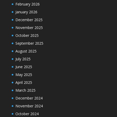
February 2026
January 2026
December 2025
November 2025
October 2025
September 2025
August 2025
July 2025
June 2025
May 2025
April 2025
March 2025
December 2024
November 2024
October 2024