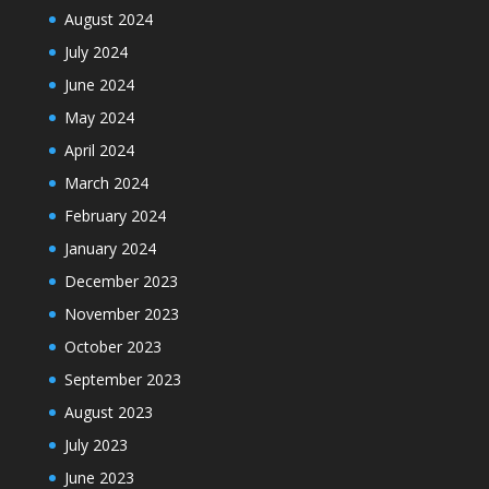
August 2024
July 2024
June 2024
May 2024
April 2024
March 2024
February 2024
January 2024
December 2023
November 2023
October 2023
September 2023
August 2023
July 2023
June 2023