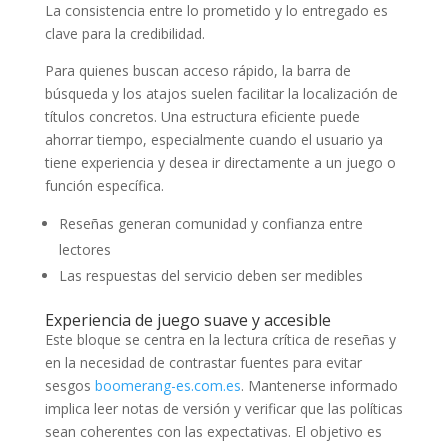
La consistencia entre lo prometido y lo entregado es
clave para la credibilidad.
Para quienes buscan acceso rápido, la barra de
búsqueda y los atajos suelen facilitar la localización de
títulos concretos. Una estructura eficiente puede
ahorrar tiempo, especialmente cuando el usuario ya
tiene experiencia y desea ir directamente a un juego o
función específica.
Reseñas generan comunidad y confianza entre
lectores
Las respuestas del servicio deben ser medibles
Experiencia de juego suave y accesible
Este bloque se centra en la lectura crítica de reseñas y
en la necesidad de contrastar fuentes para evitar
sesgos
boomerang-es.com.es
. Mantenerse informado
implica leer notas de versión y verificar que las políticas
sean coherentes con las expectativas. El objetivo es