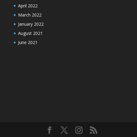
April 2022
March 2022
January 2022
August 2021
June 2021