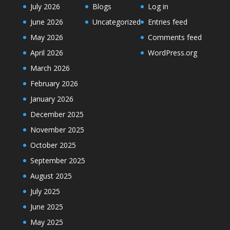
July 2026
Blogs
Log in
June 2026
Uncategorized
Entries feed
May 2026
Comments feed
April 2026
WordPress.org
March 2026
February 2026
January 2026
December 2025
November 2025
October 2025
September 2025
August 2025
July 2025
June 2025
May 2025