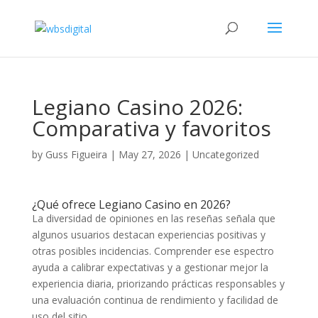
Legiano Casino 2026:
Comparativa y favoritos
by
Guss Figueira
|
May 27, 2026
|
Uncategorized
¿Qué ofrece Legiano Casino en 2026?
La diversidad de opiniones en las reseñas señala que
algunos usuarios destacan experiencias positivas y
otras posibles incidencias. Comprender ese espectro
ayuda a calibrar expectativas y a gestionar mejor la
experiencia diaria, priorizando prácticas responsables y
una evaluación continua de rendimiento y facilidad de
uso del sitio.