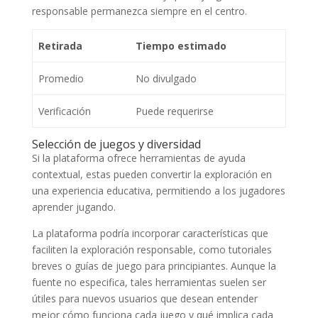
responsable permanezca siempre en el centro.
Retirada
Tiempo estimado
Promedio
No divulgado
Verificación
Puede requerirse
Selección de juegos y diversidad
Si la plataforma ofrece herramientas de ayuda
contextual, estas pueden convertir la exploración en
una experiencia educativa, permitiendo a los jugadores
aprender jugando.
La plataforma podría incorporar características que
faciliten la exploración responsable, como tutoriales
breves o guías de juego para principiantes. Aunque la
fuente no especifica, tales herramientas suelen ser
útiles para nuevos usuarios que desean entender
mejor cómo funciona cada juego y qué implica cada