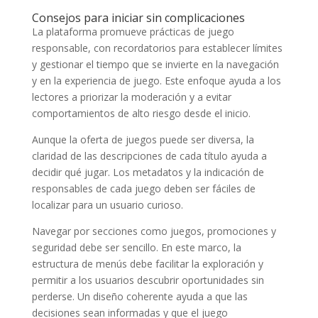
Consejos para iniciar sin complicaciones
La plataforma promueve prácticas de juego
responsable, con recordatorios para establecer límites
y gestionar el tiempo que se invierte en la navegación
y en la experiencia de juego. Este enfoque ayuda a los
lectores a priorizar la moderación y a evitar
comportamientos de alto riesgo desde el inicio.
Aunque la oferta de juegos puede ser diversa, la
claridad de las descripciones de cada título ayuda a
decidir qué jugar. Los metadatos y la indicación de
responsables de cada juego deben ser fáciles de
localizar para un usuario curioso.
Navegar por secciones como juegos, promociones y
seguridad debe ser sencillo. En este marco, la
estructura de menús debe facilitar la exploración y
permitir a los usuarios descubrir oportunidades sin
perderse. Un diseño coherente ayuda a que las
decisiones sean informadas y que el juego