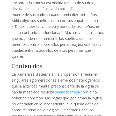
encontrar la sonrisa escondida debajo de su dolor,
devolverle sus sueños, verla bailar. Después de la
muerte de sus padres cuando tenía diecisiete años,
Abbi colgó sus sueños junto con sus zapatos de ballet.
✨Debes creer en la fuerza y poder de los sueños, de
ser lo contrario, no funcionará. Muchas veces creemos
que no podemos manipular los sueños, que no
tenemos control sobre ellos pero, imagina que tú sí y
puedes entrar a aquellos de esas personas que
quieres.
Contenidos
La primera se discierne en la propensión a reunir en
singulares aglomeraciones elementos heterogéneos
que la actividad mental preconsciente de la vigilia se
habría mostrado resuelta
suenosdefreya.com
a no
poner en conexión. Las reglas que gobiernan la lógica
no operarían en lo inconsciente, que queda definido
como “el reino de la alógica”. En primer lugar, los
recuerdos que encuentran figuración en el sueño son