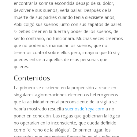
encontrar la sonrisa escondida debajo de su dolor,
devolverle sus sueños, verla bailar. Después de la
muerte de sus padres cuando tenía diecisiete años,
Abbi colgó sus sueños junto con sus zapatos de ballet.
✨Debes creer en la fuerza y poder de los sueños, de
ser lo contrario, no funcionará. Muchas veces creemos
que no podemos manipular los sueños, que no
tenemos control sobre ellos pero, imagina que tú sí y
puedes entrar a aquellos de esas personas que
quieres.
Contenidos
La primera se discierne en la propensión a reunir en
singulares aglomeraciones elementos heterogéneos
que la actividad mental preconsciente de la vigilia se
habría mostrado resuelta
suenosdefreya.com
a no
poner en conexión. Las reglas que gobiernan la lógica
no operarían en lo inconsciente, que queda definido
como “el reino de la alógica”. En primer lugar, los
recuerdos que encuentran figuración en el sueño son