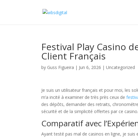
Festival Play Casino 
Client Français
by
Guss Figueira
|
Jun 6, 2026
|
Uncategorized
Je suis un utilisateur français et pour moi, les so
m’a incité à examiner de très près ceux de
festiv
des dépôts, demander des retraits, chronométrer c
sécurité et de la simplicité offertes par ce casino
Comparatif avec l’Expérien
Ayant testé pas mal de casinos en ligne, je suis