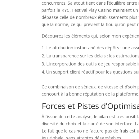
concurrents. Sa atout tient dans l’équilibre entre
parfois le KYC, Festival Play Casino maintient un 
dépasse celle de nombreux établissements plus tr
que la norme, ce qui prévient la flou qu’on peut r
Découvrez les éléments qui, selon mon expérienc
Le attribution instantané des dépôts : une ass
La transparence sur les délais : les estimatio
L’incorporation des outils de jeu responsabl
Un support client réactif pour les questions sur
Ce combinaison de sérieux, de vitesse et d’soin 
concourt à la bonne réputation de la plateforme
Forces et Pistes d’Optimis
À l’issue de cette analyse, le bilan est très posit
diversité du choix et la clarté de son interface. 
Le fait que le casino ne facture pas de frais est 
jeu globale, sans attentes désagréables.