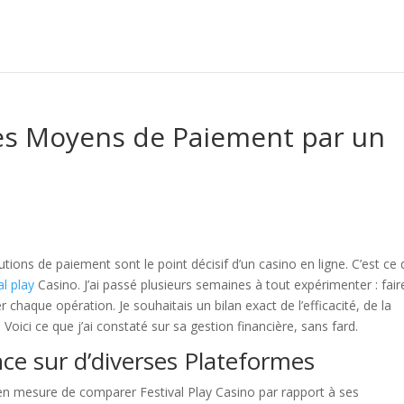
des Moyens de Paiement par un
lutions de paiement sont le point décisif d’un casino en ligne. C’est ce 
al play
Casino. J’ai passé plusieurs semaines à tout expérimenter : fair
haque opération. Je souhaitais un bilan exact de l’efficacité, de la
. Voici ce que j’ai constaté sur sa gestion financière, sans fard.
ce sur d’diverses Plateformes
 en mesure de comparer Festival Play Casino par rapport à ses