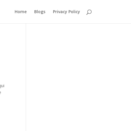
Home
Blogs
Privacy Policy
qui
e