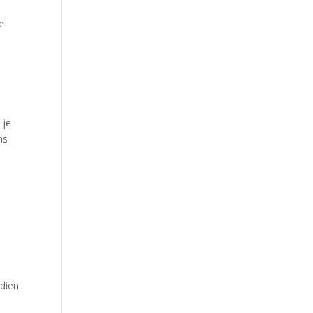
e
 je
ns
adien