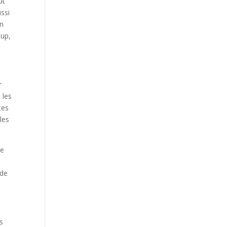
ut
ussi
un
oup,
r
 les
tes
les
de
 de
s