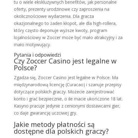
tu o wiele ekskluzywnych benefitów, jak personalne
oferty, prezenty urodzinowe czy zaproszenia na
okolicznościowe wydarzenia. Dla gracza
okazjonalnego to żaden kłopot, ale dla high-rollera,
który często deponuje wyższe kwoty, program
lojalnościowy w Zoccer może być mało atrakcyjny i za
mało motywujący.
Pytania i odpowiedzi
Czy Zoccer Casino jest legalne w
Polsce?
Zgadza się, Zoccer Casino jest legalne w Polsce. Ma
międzynarodową licencję (Curacao) i szanuje przepisy
dotyczące polskich graczy. Możecie zarejestrować
konto i grać bezpiecznie, o ile macie ukończone 18 lat.
Kasyno pracuje jedynie z cenionymi dostawcami gier,
co daje gwarancję uczciwej gry.
Jakie metody płatności są
dostępne dla polskich graczy?