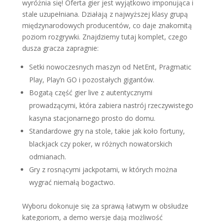
wyróżnia się! Oferta gier jest wyjątkowo imponująca i
stale uzupełniana. Działają z najwyższej klasy grupą
międzynarodowych producentów, co daje znakomitą
poziom rozgrywki. Znajdziemy tutaj komplet, czego
dusza gracza zapragnie:
Setki nowoczesnych maszyn od NetEnt, Pragmatic
Play, Play’n GO i pozostałych gigantów.
Bogatą część gier live z autentycznymi
prowadzącymi, która zabiera nastrój rzeczywistego
kasyna stacjonarnego prosto do domu.
Standardowe gry na stole, takie jak koło fortuny,
blackjack czy poker, w różnych nowatorskich
odmianach.
Gry z rosnącymi jackpotami, w których można
wygrać niemałą bogactwo.
Wyboru dokonuje się za sprawą łatwym w obsłudze
kategoriom, a demo wersje dają możliwość