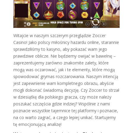
Witajcie w naszym szczerym przeglądzie Zoccer
Casino! Jako polscy miłośnicy hazardu online, starannie
sprawdziliśmy to kasyno, aby pokazać wam jego
prawdziwe oblicze. Nie będziemy owijać w bawełnę –
zaprezentujemy zarówno znakomite zalety, które
mogą was oczarować, jak i te elementy, które mogą
spowodować grymas rozczarowania. Naszym intencją
jest zapewnienie wam kompletnego obrazu, abyście
mogli dokonać świadomą decyzję. Czy Zoccer to strzał
w dziesiątkę dla polskiego gracza, czy może należy
poszukać szczęścia gdzie indziej? Wspólnie z nami
poznacie wszystkie tajemnice tej platformy i poznacie,
na co warto zagrać, a czego lepiej unikać. Startujemy
tę emocjonującą analizę!