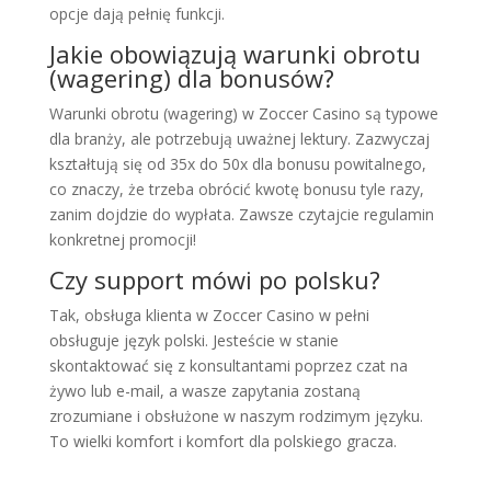
opcje dają pełnię funkcji.
Jakie obowiązują warunki obrotu
(wagering) dla bonusów?
Warunki obrotu (wagering) w Zoccer Casino są typowe
dla branży, ale potrzebują uważnej lektury. Zazwyczaj
kształtują się od 35x do 50x dla bonusu powitalnego,
co znaczy, że trzeba obrócić kwotę bonusu tyle razy,
zanim dojdzie do wypłata. Zawsze czytajcie regulamin
konkretnej promocji!
Czy support mówi po polsku?
Tak, obsługa klienta w Zoccer Casino w pełni
obsługuje język polski. Jesteście w stanie
skontaktować się z konsultantami poprzez czat na
żywo lub e-mail, a wasze zapytania zostaną
zrozumiane i obsłużone w naszym rodzimym języku.
To wielki komfort i komfort dla polskiego gracza.