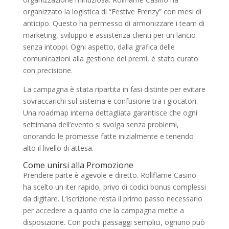
organizzato la logistica di “Festive Frenzy” con mesi di
anticipo. Questo ha permesso di armonizzare i team di
marketing, sviluppo e assistenza clienti per un lancio
senza intoppi. Ogni aspetto, dalla grafica delle
comunicazioni alla gestione dei premi, è stato curato
con precisione.
La campagna è stata ripartita in fasi distinte per evitare
sovraccarichi sul sistema e confusione tra i giocatori.
Una roadmap interna dettagliata garantisce che ogni
settimana dell’evento si svolga senza problemi,
onorando le promesse fatte inizialmente e tenendo
alto il livello di attesa.
Come unirsi alla Promozione
Prendere parte è agevole e diretto. Rollflame Casino
ha scelto un iter rapido, privo di codici bonus complessi
da digitare. L’iscrizione resta il primo passo necessario
per accedere a quanto che la campagna mette a
disposizione. Con pochi passaggi semplici, ognuno può