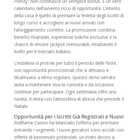
Frenzy” non costituisce un semplice bonus. È un vero
calendario dell’avvento ricco di opportunità. L’intento
della casa è quello di premiare la fedeltà degli iscritti di
lungo corso e accogliere ai nuovi arrivati con
l’atteggiamento corretto. La promozione combina
benefici finanziari, esperienze ludiche esclusive e la
chance di vincere jackpot memorabili, innalzando il
livello per il mercato italiano.
L’iniziativa si protrae per tutto il periodo delle feste,
con opportunità promozionali che si attivano e
disattivano a ritmo regolare. Questo ritmo serrato
aiuta a mantenere viva la curiosità e dà occasioni
continue per partecipare. Ogni settimana offre una
novità, in linea con l’atmosfera di attesa che precede il
Natale.
Opportunità per i Iscritti Già Registrati e Nuovi
Rollflame Casino ha bilanciato l’offerta per premiare
entrambi i segmenti. I nuovi giocatori sono accolti con
offerte di benvenuto potenziati, un invito deciso a