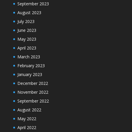
September 2023
August 2023
July 2023
June 2023
May 2023
April 2023
March 2023
February 2023
January 2023
December 2022
November 2022
September 2022
August 2022
May 2022
April 2022