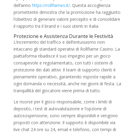
dell’anno
https://rollflames.it/
. Questa accoglienza
promettente dimostra che la promozione ha raggiunto
l’obiettivo di generare valore percepito e di consolidare
il rapporto tra il brand e i suoi utenti in Italia.
Protezione e Assistenza Durante le Festività
L’incremento del traffico e dell’entusiasmo non
intaccano gli standard operativi di Rollflame Casino. La
piattaforma ribadisce il suo impegno per un gioco
consapevole e regolamentato, con tutti i sistemi di
protezione dei dati attivi. Il team di supporto clienti è
pienamente operativo, garantendo risposte rapide a
ogni domanda o necessità, anche nei giorni di festa. La
tranquillità del giocatore viene prima di tutto.
Le risorse per il gioco responsabile, come i limiti di
deposito, i test di autovalutazione e l’opzione di
autosospensione, sono sempre disponibili e vengono
proposti con attenzione. Il supporto è disponibile via
live chat 24 ore su 24, email e telefono, con tempi di