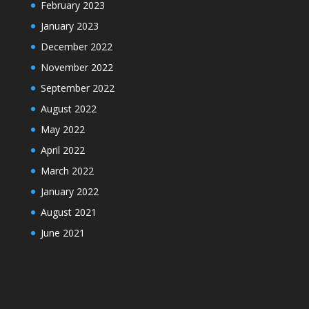
February 2023
January 2023
December 2022
November 2022
September 2022
August 2022
May 2022
April 2022
March 2022
January 2022
August 2021
June 2021