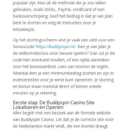
populair zijn. Kies uit de methode die je zou willen
gebruiken, zoals iDEAL, PayPal, creditcard of een
bankoverschrijving. Geef het bedrag in dat je van plan
bent te storten en volg de instructies voor je
betaalwijze.
Op het stortingsscherm vind je vaak een veld voor een
‘bonuscode’
https://buddysspin.nl/
. Ben je van plan je
de welkomstbonus voor nieuwe spelers? Dan zul je die
code hier eventueel invullen, of een optie aanvinken
voor het bonusaanbod. Lees van tevoren de regels.
Meestal dien je een minimumbedrag storten en zijn er
inzetvereisten voor je winst kunt opnemen. Je storting
en bonus staan meestal direct of binnen enkele
minuten op je rekening.
Eerste stap: De Buddyspin Casino Site
Lokaliseren en Openen
Alles begint met een bezoek aan de formele website
van Buddyspin Casino. Let dat je de correcte site voor
de Nederlandse markt vindt, die een licentie draagt.