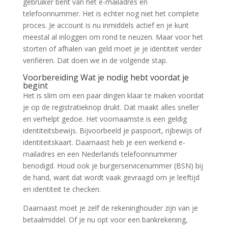
gebruiker bent van het e-mailadres en
telefoonnummer. Het is echter nog niet het complete
proces. Je account is nu inmiddels actief en je kunt
meestal al inloggen om rond te neuzen. Maar voor het
storten of afhalen van geld moet je je identiteit verder
verifiëren. Dat doen we in de volgende stap.
Voorbereiding Wat je nodig hebt voordat je
begint
Het is slim om een paar dingen klaar te maken voordat
je op de registratieknop drukt. Dat maakt alles sneller
en verhelpt gedoe. Het voornaamste is een geldig
identiteitsbewijs. Bijvoorbeeld je paspoort, rijbewijs of
identiteitskaart. Daarnaast heb je een werkend e-
mailadres en een Nederlands telefoonnummer
benodigd. Houd ook je burgerservicenummer (BSN) bij
de hand, want dat wordt vaak gevraagd om je leeftijd
en identiteit te checken.
Daarnaast moet je zelf de rekeninghouder zijn van je
betaalmiddel. Of je nu opt voor een bankrekening,