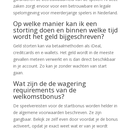
zaken zorgt ervoor voor een betrouwbare en legale
spelomgeving voor meerderjarige spelers in Nederland.
Op welke manier kan ik een
storting doen en binnen welke tijd
wordt het geld bijgeschreven?
Geld storten kan via betaalmethoden als iDeal,
creditcards en e-wallets. Het geld wordt in de meeste
gevallen meteen verwerkt en is dan direct beschikbaar
in je account. Zo kan je zonder wachten van start
gaan.
Wat zijn de de wagering
requirements van de
welkomstbonus?
De speelvereisten voor de startbonus worden helder in
de algemene voorwaarden beschreven. Ze zijn
gangbaar. Bekijk ze zelf even door voordat je de bonus
activeert, opdat je exact weet wat er van je wordt