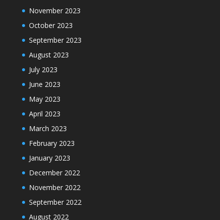
November 2023
October 2023
September 2023
August 2023
July 2023
June 2023
May 2023
April 2023
March 2023
February 2023
January 2023
December 2022
November 2022
September 2022
August 2022