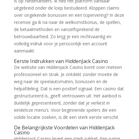
is op Nederlanders. Ik heb het platform vandaar
uitgebreid onder de loep bestudeerd. Kloppen claims
over ongekende bonussen en een topervering? In deze
recensie ga ik na naar de welkomstbonus, de spellen,
de betaalmethoden en vanzelfsprekend de
betrouwbaarheid. Zo krijg je een rechtvaardig en
volledig indruk voor je persoonlijk een account
aanmaakt.
Eerste Indrukken van HiddenJack Casino
De website van HiddenJack Casino komt over meteen
professioneel en strak. Je ontdekt zonder moeite de
weg naar de speelautomaten, bonussen en de
helpafdeling. Dat is een positief signaal. Een casino dat
gestructureerd is, geeft vertrouwen uit. Het aanbod is
duidelijk gepresenteerd, zonder dat je verliest in
eindeloze menu’s. Voor beginnende spelers die een
solide locatie zoeken, is dit een sterk eerste verschil.
De Belangrijkste Voordelen van HiddenJack
Casino
HiddenJack Casino levert een sterk pakket. Een ruime