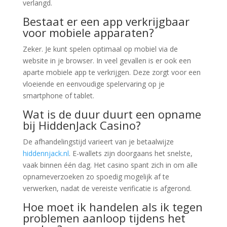
verlangd.
Bestaat er een app verkrijgbaar
voor mobiele apparaten?
Zeker. Je kunt spelen optimaal op mobiel via de
website in je browser. In veel gevallen is er ook een
aparte mobiele app te verkrijgen. Deze zorgt voor een
vloeiende en eenvoudige spelervaring op je
smartphone of tablet.
Wat is de duur duurt een opname
bij HiddenJack Casino?
De afhandelingstijd varieert van je betaalwijze
hiddennjack.nl
. E-wallets zijn doorgaans het snelste,
vaak binnen één dag. Het casino spant zich in om alle
opnameverzoeken zo spoedig mogelijk af te
verwerken, nadat de vereiste verificatie is afgerond.
Hoe moet ik handelen als ik tegen
problemen aanloop tijdens het