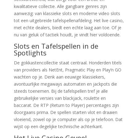
kwalitatieve collectie. Alle gangbare genres zijn
aanwezig: van klassieke slots en moderne video slots
tot een uitgebreide tafelspellenafdeling. Het live casino,
met echte dealers, biedt een echte laag aan toe. Of je
nu van geluk of tactiek houdt, je vindt hier voldoende.
Slots en Tafelspellen in de
Spotlights
De gokkastencollectie staat centraal. Honderden titels
van providers als NetEnt, Pragmatic Play en Play’n GO
wachten op je. Denk aan eeuwige klassiekers,
avontuurlijke megaways automaten en jackpots die
steeds toenemen. Bij de tafelspellen tref je alle
gebruikelijke versies van blackjack, roulette en
baccarat. De RTP (Return to Player) percentages zijn
doorgaans prima. De spellen starten vlot en draaien
vloeiend, zowel op je computer als op je telefoon. Dat
wijst op een degelijke technische achterkant.
Het Live Casino Gevoel