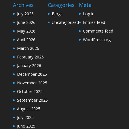
Archives
Categories
Meta
July 2026
Blogs
Log in
June 2026
Uncategorized
Entries feed
May 2026
Comments feed
April 2026
WordPress.org
March 2026
February 2026
January 2026
December 2025
November 2025
October 2025
September 2025
August 2025
July 2025
June 2025