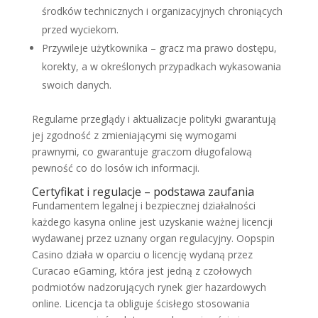
środków technicznych i organizacyjnych chroniących
przed wyciekom.
Przywileje użytkownika – gracz ma prawo dostępu,
korekty, a w określonych przypadkach wykasowania
swoich danych.
Regularne przeglądy i aktualizacje polityki gwarantują
jej zgodność z zmieniającymi się wymogami
prawnymi, co gwarantuje graczom długofalową
pewność co do losów ich informacji.
Certyfikat i regulacje – podstawa zaufania
Fundamentem legalnej i bezpiecznej działalności
każdego kasyna online jest uzyskanie ważnej licencji
wydawanej przez uznany organ regulacyjny. Oopspin
Casino działa w oparciu o licencję wydaną przez
Curacao eGaming, która jest jedną z czołowych
podmiotów nadzorujących rynek gier hazardowych
online. Licencja ta obliguje ścisłego stosowania