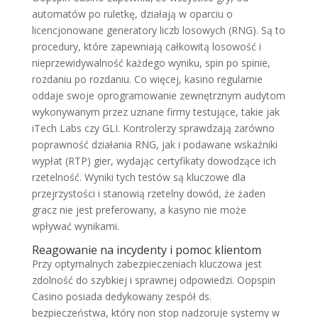
automatów po ruletkę, działają w oparciu o
licencjonowane generatory liczb losowych (RNG). Są to
procedury, które zapewniają całkowitą losowość i
nieprzewidywalność każdego wyniku, spin po spinie,
rozdaniu po rozdaniu. Co więcej, kasino regularnie
oddaje swoje oprogramowanie zewnętrznym audytom
wykonywanym przez uznane firmy testujące, takie jak
iTech Labs czy GLI. Kontrolerzy sprawdzają zarówno
poprawność działania RNG, jak i podawane wskaźniki
wypłat (RTP) gier, wydając certyfikaty dowodzące ich
rzetelność. Wyniki tych testów są kluczowe dla
przejrzystości i stanowią rzetelny dowód, że żaden
gracz nie jest preferowany, a kasyno nie może
wpływać wynikami.
Reagowanie na incydenty i pomoc klientom
Przy optymalnych zabezpieczeniach kluczowa jest
zdolność do szybkiej i sprawnej odpowiedzi. Oopspin
Casino posiada dedykowany zespół ds.
bezpieczeństwa, który non stop nadzoruje systemy w