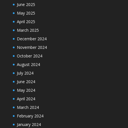
June 2025
May 2025
April 2025
March 2025
December 2024
November 2024
October 2024
August 2024
July 2024
June 2024
May 2024
April 2024
March 2024
February 2024
January 2024