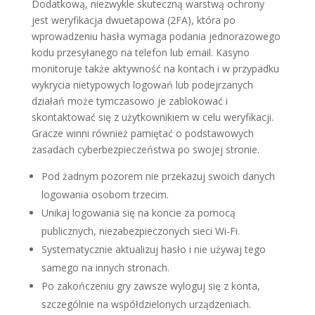
Dodatkową, niezwykle skuteczną warstwą ochrony
jest weryfikacja dwuetapowa (2FA), która po
wprowadzeniu hasła wymaga podania jednorazowego
kodu przesyłanego na telefon lub email. Kasyno
monitoruje także aktywność na kontach i w przypadku
wykrycia nietypowych logowań lub podejrzanych
działań może tymczasowo je zablokować i
skontaktować się z użytkownikiem w celu weryfikacji.
Gracze winni również pamiętać o podstawowych
zasadach cyberbezpieczeństwa po swojej stronie.
Pod żadnym pozorem nie przekazuj swoich danych
logowania osobom trzecim.
Unikaj logowania się na koncie za pomocą
publicznych, niezabezpieczonych sieci Wi-Fi.
Systematycznie aktualizuj hasło i nie używaj tego
samego na innych stronach.
Po zakończeniu gry zawsze wyloguj się z konta,
szczególnie na współdzielonych urządzeniach.