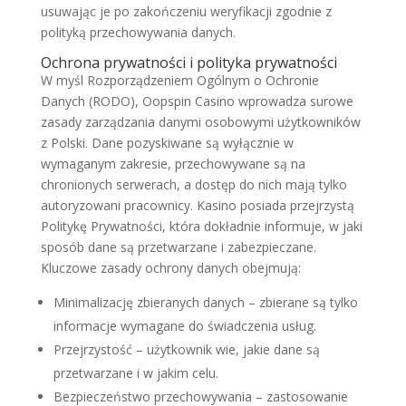
usuwając je po zakończeniu weryfikacji zgodnie z
polityką przechowywania danych.
Ochrona prywatności i polityka prywatności
W myśl Rozporządzeniem Ogólnym o Ochronie
Danych (RODO), Oopspin Casino wprowadza surowe
zasady zarządzania danymi osobowymi użytkowników
z Polski. Dane pozyskiwane są wyłącznie w
wymaganym zakresie, przechowywane są na
chronionych serwerach, a dostęp do nich mają tylko
autoryzowani pracownicy. Kasino posiada przejrzystą
Politykę Prywatności, która dokładnie informuje, w jaki
sposób dane są przetwarzane i zabezpieczane.
Kluczowe zasady ochrony danych obejmują:
Minimalizację zbieranych danych – zbierane są tylko
informacje wymagane do świadczenia usług.
Przejrzystość – użytkownik wie, jakie dane są
przetwarzane i w jakim celu.
Bezpieczeństwo przechowywania – zastosowanie