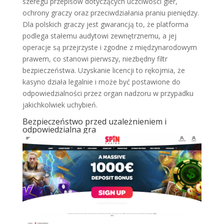
szeregu przepisów dotyczących uczciwości gier,
ochrony graczy oraz przeciwdziałania praniu pieniędzy.
Dla polskich graczy jest gwarancją to, że platforma
podlega stałemu audytowi zewnętrznemu, a jej
operacje są przejrzyste i zgodne z międzynarodowym
prawem, co stanowi pierwszy, niezbędny filtr
bezpieczeństwa. Uzyskanie licencji to rękojmia, że
kasyno działa legalnie i może być postawione do
odpowiedzialności przez organ nadzoru w przypadku
jakichkolwiek uchybień.
Bezpieczeństwo przed uzależnieniem i
odpowiedzialna gra