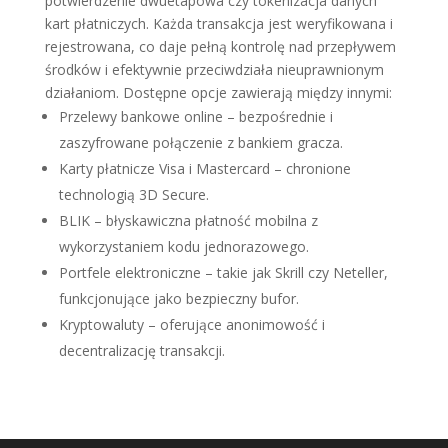
potwierdzenie dwuetapowa czy tokenizacja danych
kart płatniczych. Każda transakcja jest weryfikowana i
rejestrowana, co daje pełną kontrolę nad przepływem
środków i efektywnie przeciwdziała nieuprawnionym
działaniom. Dostępne opcje zawierają między innymi:
Przelewy bankowe online – bezpośrednie i
zaszyfrowane połączenie z bankiem gracza.
Karty płatnicze Visa i Mastercard – chronione
technologią 3D Secure.
BLIK – błyskawiczna płatność mobilna z
wykorzystaniem kodu jednorazowego.
Portfele elektroniczne – takie jak Skrill czy Neteller,
funkcjonujące jako bezpieczny bufor.
Kryptowaluty – oferujące anonimowość i
decentralizację transakcji.