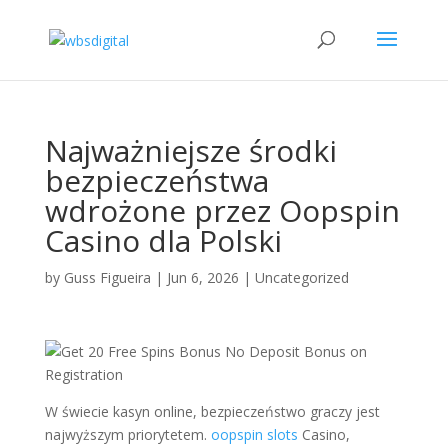
Najważniejsze środki
bezpieczeństwa
wdrożone przez Oopspin
Casino dla Polski
by
Guss Figueira
|
Jun 6, 2026
|
Uncategorized
W świecie kasyn online, bezpieczeństwo graczy jest
najwyższym priorytetem.
oopspin slots
Casino,