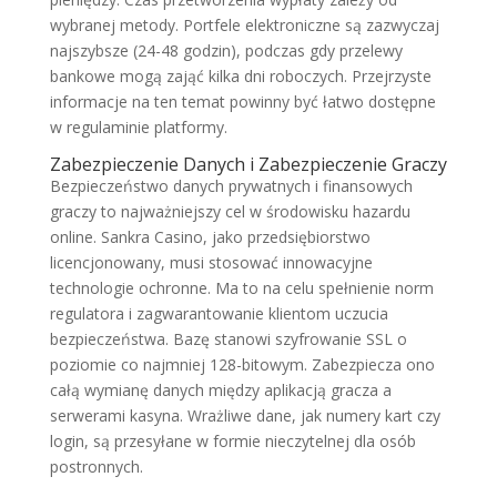
wybranej metody. Portfele elektroniczne są zazwyczaj
najszybsze (24-48 godzin), podczas gdy przelewy
bankowe mogą zająć kilka dni roboczych. Przejrzyste
informacje na ten temat powinny być łatwo dostępne
w regulaminie platformy.
Zabezpieczenie Danych i Zabezpieczenie Graczy
Bezpieczeństwo danych prywatnych i finansowych
graczy to najważniejszy cel w środowisku hazardu
online. Sankra Casino, jako przedsiębiorstwo
licencjonowany, musi stosować innowacyjne
technologie ochronne. Ma to na celu spełnienie norm
regulatora i zagwarantowanie klientom uczucia
bezpieczeństwa. Bazę stanowi szyfrowanie SSL o
poziomie co najmniej 128-bitowym. Zabezpiecza ono
całą wymianę danych między aplikacją gracza a
serwerami kasyna. Wrażliwe dane, jak numery kart czy
login, są przesyłane w formie nieczytelnej dla osób
postronnych.