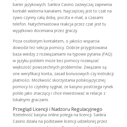
barier językowych. Sankra Casino zazwyczaj zapewnia
kontakt wieloma kanałami. Najczęściej jest to czat na
żywo czynny całą dobę, poczta e-mail, a czasami
telefon. Natychmiastowa reakcja przez czat jest tu
wyjątkowo doceniana przez graczy.
Poza osobistym kontaktem, o jakości wsparcia
dowodzi też sekcja pomocy. Dobrze przygotowana
baza wiedzy z rozwiązaniami na typowe pytania (FAQ)
w języku polskim może bez pomocy rozwiązać
większość powszechnych problemów. Związane są
one weryfikacji konta, zasad bonusowych czy instrukcji
płatności. Możliwość skorzystania polskojęzycznej
pomocy to czytelny sygnał, że kasyno postrzega rynek
polski jako znaczący i chce inwestować w relacje z
lokalnymi graczami.
Przegląd Licencji i Nadzoru Regulacyjnego
Rzetelność kasyna online polega na licencji. Sankra
Casino działa na podstawie licencji udzielonej przez