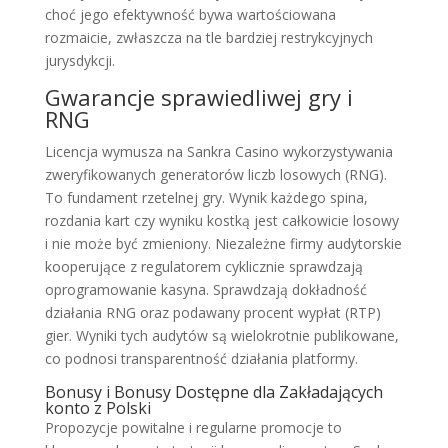
choć jego efektywność bywa wartościowana
rozmaicie, zwłaszcza na tle bardziej restrykcyjnych
jurysdykcji.
Gwarancje sprawiedliwej gry i
RNG
Licencja wymusza na Sankra Casino wykorzystywania
zweryfikowanych generatorów liczb losowych (RNG).
To fundament rzetelnej gry. Wynik każdego spina,
rozdania kart czy wyniku kostką jest całkowicie losowy
i nie może być zmieniony. Niezależne firmy audytorskie
kooperujące z regulatorem cyklicznie sprawdzają
oprogramowanie kasyna. Sprawdzają dokładność
działania RNG oraz podawany procent wypłat (RTP)
gier. Wyniki tych audytów są wielokrotnie publikowane,
co podnosi transparentność działania platformy.
Bonusy i Bonusy Dostępne dla Zakładających
konto z Polski
Propozycje powitalne i regularne promocje to