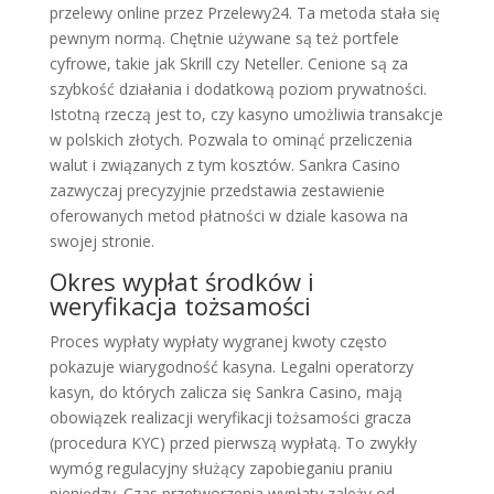
przelewy online przez Przelewy24. Ta metoda stała się
pewnym normą. Chętnie używane są też portfele
cyfrowe, takie jak Skrill czy Neteller. Cenione są za
szybkość działania i dodatkową poziom prywatności.
Istotną rzeczą jest to, czy kasyno umożliwia transakcje
w polskich złotych. Pozwala to ominąć przeliczenia
walut i związanych z tym kosztów. Sankra Casino
zazwyczaj precyzyjnie przedstawia zestawienie
oferowanych metod płatności w dziale kasowa na
swojej stronie.
Okres wypłat środków i
weryfikacja tożsamości
Proces wypłaty wypłaty wygranej kwoty często
pokazuje wiarygodność kasyna. Legalni operatorzy
kasyn, do których zalicza się Sankra Casino, mają
obowiązek realizacji weryfikacji tożsamości gracza
(procedura KYC) przed pierwszą wypłatą. To zwykły
wymóg regulacyjny służący zapobieganiu praniu
pieniędzy. Czas przetworzenia wypłaty zależy od