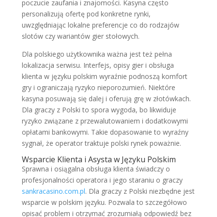
poczucie zaufania i znajomości. Kasyna często
personalizują ofertę pod konkretne rynki,
uwzględniając lokalne preferencje co do rodzajów
slotów czy wariantów gier stołowych.
Dla polskiego użytkownika ważna jest też pełna
lokalizacja serwisu. Interfejs, opisy gier i obsługa
klienta w języku polskim wyraźnie podnoszą komfort
gry i ograniczają ryzyko nieporozumień. Niektóre
kasyna posuwają się dalej i oferują grę w złotówkach.
Dla graczy z Polski to spora wygoda, bo likwiduje
ryzyko związane z przewalutowaniem i dodatkowymi
opłatami bankowymi. Takie dopasowanie to wyraźny
sygnał, że operator traktuje polski rynek poważnie.
Wsparcie Klienta i Asysta w Języku Polskim
Sprawna i osiągalna obsługa klienta świadczy o
profesjonalności operatora i jego staraniu o graczy
sankracasino.com.pl
. Dla graczy z Polski niezbędne jest
wsparcie w polskim języku. Pozwala to szczegółowo
opisać problem i otrzymać zrozumiałą odpowiedź bez