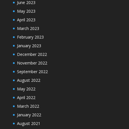
June 2023
May 2023
April 2023
March 2023
February 2023
January 2023
December 2022
November 2022
September 2022
August 2022
May 2022
April 2022
March 2022
January 2022
August 2021