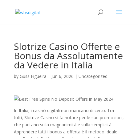
Slotrize Casino Offerte e
Bonus da Assolutamente
da Vedere in Italia
by
Guss Figueira
|
Jun 6, 2026
|
Uncategorized
In Italia, i casinò digitali non mancano di certo. Tra
tutti, Slotrize Casino si fa notare per le sue promozioni,
che puntano sulla magnanimità e sulla semplicità.
Apprendere tutti i bonus a offerta è il metodo ideale