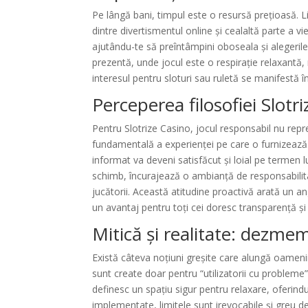
Pe lângă bani, timpul este o resursă prețioasă. 
dintre divertismentul online și cealaltă parte a vi
ajutându-te să preîntâmpini oboseala și alegerile
prezentă, unde jocul este o respirație relaxantă,
interesul pentru sloturi sau ruletă se manifestă î
Perceperea filosofiei Slotr
Pentru Slotrize Casino, jocul responsabil nu repr
fundamentală a experienței pe care o furnizează.
informat va deveni satisfăcut și loial pe termen 
schimb, încurajează o ambianță de responsabilitat
jucătorii. Această atitudine proactivă arată un 
un avantaj pentru toți cei doresc transparență ș
Mitică și realitate: dezmem
Există câteva noțiuni greșite care alungă oamenii 
sunt create doar pentru “utilizatorii cu probleme
definesc un spațiu sigur pentru relaxare, oferindu
implementate, limitele sunt irevocabile și greu de