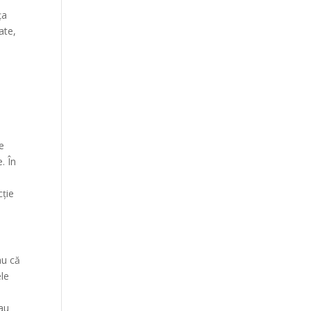
ța
ate,
e
. În
cție
au că
ele
sau