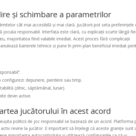
ire și schimbare a parametrilor
imitelor cât mai accesibilă și mai clară. Jucătorii pot seta preferințele 
 jocului responsabil. Interfața este clară, cu explicații scurte lângă fi
eu, majoritatea fiind valabile imediat. Acest proces fără complicații
nulează barierele tehnice și pune în prim-plan beneficiul imediat pen
sponsabil”.
o configurezi: depunere, pierdere sau timp.
ilită (zilnic, săptămânal, lunar).
mite devin active.
partea jucătorului în acest acord
reușita politicii de joc responsabil se bazează de un acord. Platforma
a activ revine la jucător. E important să înțelegi că aceste granițe sunt
pe importanța autocontrolului și utilizează configurațiile ca să-și