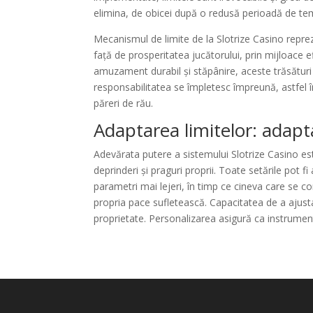
elimina, de obicei după o redusă perioadă de tem
Mecanismul de limite de la Slotrize Casino repr
față de prosperitatea jucătorului, prin mijloace 
amuzament durabil și stăpânire, aceste trăsături 
responsabilitatea se împletesc împreună, astfel 
păreri de rău.
Adaptarea limitelor: adapta
Adevărata putere a sistemului Slotrize Casino este
deprinderi și praguri proprii. Toate setările pot 
parametri mai lejeri, în timp ce cineva care se 
propria pace sufletească. Capacitatea de a ajusta 
proprietate. Personalizarea asigură ca instrument