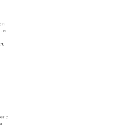
din
ecare
tru
 pune
 un