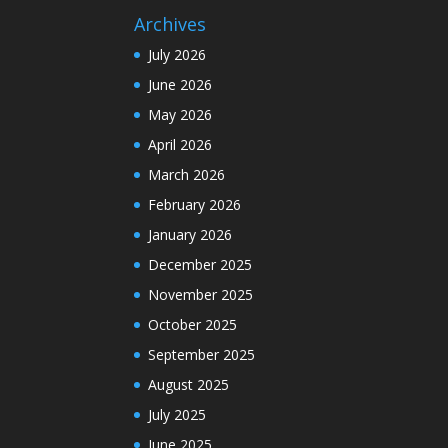
Archives
July 2026
June 2026
May 2026
April 2026
March 2026
February 2026
January 2026
December 2025
November 2025
October 2025
September 2025
August 2025
July 2025
June 2025