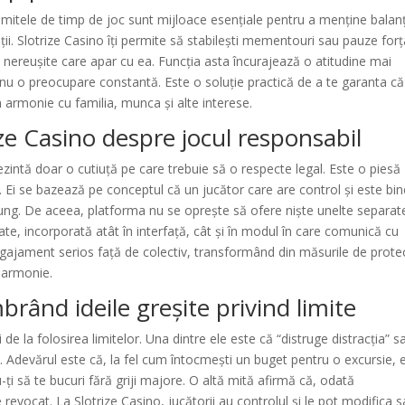
Limitele de timp de joc sunt mijloace esențiale pentru a menține balan
eții. Slotrize Casino îți permite să stabilești mementouri sau pauze forț
 nereușite care apar cu ea. Funcția asta încurajează o atitudine mai
 nu o preocupare constantă. Este o soluție practică de a te garanta că
n armonie cu familia, munca și alte interese.
ize Casino despre jocul responsabil
ezintă doar o cutiuță pe care trebuie să o respecte legal. Este o piesă
 Ei se bazează pe conceptul că un jucător care are control și este bin
lung. De aceea, platforma nu se oprește să ofere niște unelte separate
e, incorporată atât în interfață, cât și în modul în care comunică cu
angajament serios față de colectiv, transformând din măsurile de prote
i armonie.
brând ideile greșite privind limite
de la folosirea limitelor. Una dintre ele este că “distruge distracția” s
”. Adevărul este că, la fel cum întocmești un buget pentru o excursie, 
-ți să te bucuri fără griji majore. O altă mită afirmă că, odată
 revocat. La Slotrize Casino, jucătorii au controlul și le pot modifica 