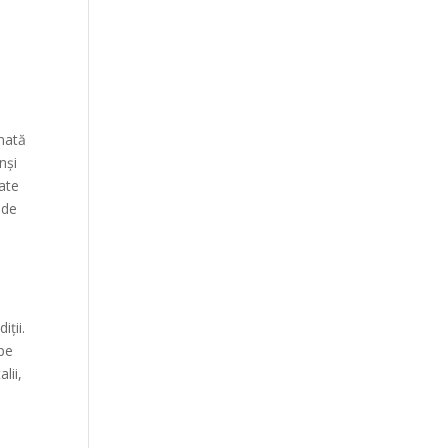
omată
nși
tate
 de
iții.
 pe
lii,