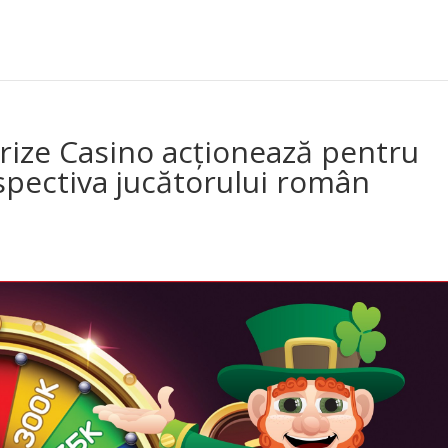
trize Casino acționează pentru
spectiva jucătorului român