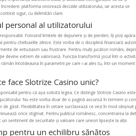
încredere: platforma onorează deciziile utilizatorului, iar acesta se
context sigur, cu delimitări clare.
 personal al utilizatorului
ponsabil. Folosind limitele de depunere și de pierderi, îți poți apăra
nii pentru cheltuielile zilnice. Este vorba de o disciplină financiară aut
omente de entuziasm sau frustrare. Pentru mulți jucători români, depri
cție devine extrem de valoroasă. Funcția transformă jocul într-o activi
le rămân întotdeauna în parametrii pe care i-ai ales tu, într-un moment
ce face Slotrize Casino unic?
ponsabil pentru că așa solicită legea. Ce distinge Slotrize Casino este
 jucătorului. Nu este vorba doar de o pagină ascunsă în termeni și cond
 de găsit. Flexibilitatea în setare surclasează ce vezi în mod obișnuit
diminuează orice stigmat. Pentru publicul românesc, concentrarea la deta
un sentiment de securitate și valoare care uneori lipsește la alții.
imp pentru un echilibru sănătos