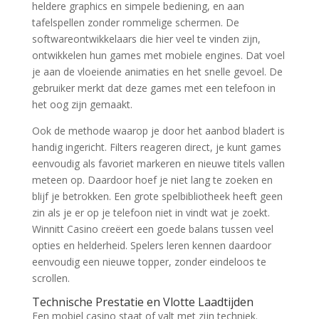
heldere graphics en simpele bediening, en aan
tafelspellen zonder rommelige schermen. De
softwareontwikkelaars die hier veel te vinden zijn,
ontwikkelen hun games met mobiele engines. Dat voel
je aan de vloeiende animaties en het snelle gevoel. De
gebruiker merkt dat deze games met een telefoon in
het oog zijn gemaakt.
Ook de methode waarop je door het aanbod bladert is
handig ingericht. Filters reageren direct, je kunt games
eenvoudig als favoriet markeren en nieuwe titels vallen
meteen op. Daardoor hoef je niet lang te zoeken en
blijf je betrokken. Een grote spelbibliotheek heeft geen
zin als je er op je telefoon niet in vindt wat je zoekt.
Winnitt Casino creëert een goede balans tussen veel
opties en helderheid. Spelers leren kennen daardoor
eenvoudig een nieuwe topper, zonder eindeloos te
scrollen.
Technische Prestatie en Vlotte Laadtijden
Een mobiel casino staat of valt met zijn techniek.