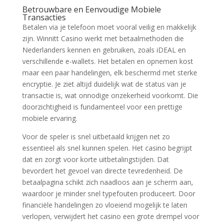
Betrouwbare en Eenvoudige Mobiele
Transacties
Betalen via je telefoon moet vooral veilig en makkelijk
zijn. Winnitt Casino werkt met betaalmethoden die
Nederlanders kennen en gebruiken, zoals iDEAL en
verschillende e-wallets. Het betalen en opnemen kost
maar een paar handelingen, elk beschermd met sterke
encryptie. Je ziet altijd duidelijk wat de status van je
transactie is, wat onnodige onzekerheid voorkomt. Die
doorzichtigheid is fundamenteel voor een prettige
mobiele ervaring.
Voor de speler is snel uitbetaald krijgen net zo
essentieel als snel kunnen spelen. Het casino begrijpt
dat en zorgt voor korte uitbetalingstijden. Dat
bevordert het gevoel van directe tevredenheid. De
betaalpagina schikt zich naadloos aan je scherm aan,
waardoor je minder snel typefouten produceert. Door
financiële handelingen zo vloeiend mogelijk te laten
verlopen, verwijdert het casino een grote drempel voor