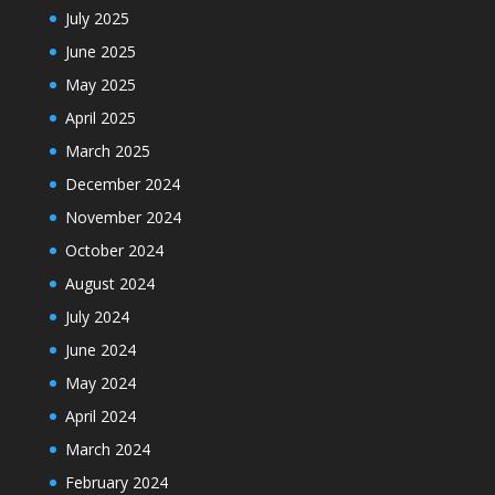
July 2025
June 2025
May 2025
April 2025
March 2025
December 2024
November 2024
October 2024
August 2024
July 2024
June 2024
May 2024
April 2024
March 2024
February 2024