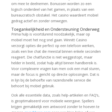
om mee te deelnemen. Bonussen worden zo een
logisch onderdeel van het gamen, in plaats van een
bureaucratisch obstakel. Het casino waardeert mobiel
gedrag actief en zonder omwegen.
Toegankelijkheid en Ondersteuning Onderweg
Prima hulp is voortdurend noodzakelijk, maar op
mobiel moet het nog snel gaan. Winnitt Casino
verzorgt opties die perfect op een telefoon werken,
zoals een live chat die meestal binnen enkele seconden
reageert. Die chatfunctie is niet weggestopt, maar
helder in beeld, zodat hulp altijd binnen handbereik is.
Voor complexere vragen kan men ook een mail sturen,
maar de focus is gericht op directe oplossingen. Dat is
in lijn bij de behoefte van razendsnelle service die
behoort bij mobiel gebruik.
Ook alle essentiële data, zoals help-artikelen en FAQ’s,
is geoptimaliseerd voor mobiele weergave. Spellers
krijgen gemakkelijk een antwoord zonder te hoeven te