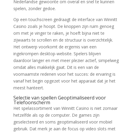
Nederlandse gewoonte om overal en snel te kunnen
spelen, zonder gedoe.
Op een touchscreen gedraagt de interface van Winnitt
Casino zoals je hoopt. De knoppen zijn ruim genoeg
om met je vinger te raken, je hoeft bijna niet te
zijwaarts te scrollen en de structuur is overzichtelijk.
Het ontwerp voorkomt de ergernis van een
ingekrompen desktop-website. Spelers blijven
daardoor langer en met meer plezier actief, simpelweg
omdat alles makkelijk gaat. Dit is een van de
voornaamste redenen voor het succes: de ervaring is
vanaf het begin opgezet voor het apparaat dat je het
meest hanteert.
Selectie van spellen Geoptimaliseerd voor
Telefoonscherm
Het spelassortiment van Winnitt Casino is niet zomaar
hetzelfde als op de computer. De games zijn
geselecteerd en soms geoptimaliseerd voor mobiel
gebruik. Dat merk je aan de focus op video slots met