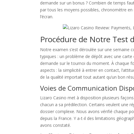
demande sur un bonus ? Combien de temps faut-i
par tous les moyens possibles, chronomètre en m
l’écran.
Procédure de Notre Test d
Notre examen s’est déroulée sur une semaine c
typiques : un problème de dépôt avec une carte d
demande sur le tournoi du moment. À chaque foi
aspects : la simplicité à entrer en contact, l’atti
de la qualité importait tout autant qu’un bon résu
Voies de Communication Disp
Lizaro Casino met à disposition plusieurs façons
chacun a sa prédilection. Certains veulent une r
dossier complexe. Nous avons vérifié chaque port
depuis la France. Y a-t-il des limitations géograp
avons constaté.