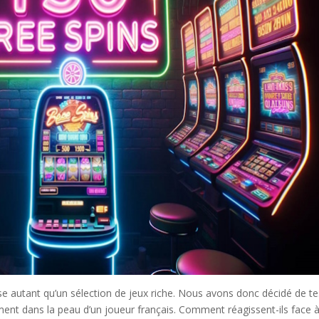
pèse autant qu’un sélection de jeux riche. Nous avons donc décidé de te
ément dans la peau d’un joueur français. Comment réagissent-ils face 