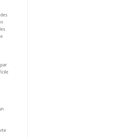
 des
en
les
de
 par
icile
 un
orte