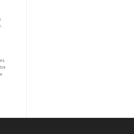
x
é-
es.
utre
se