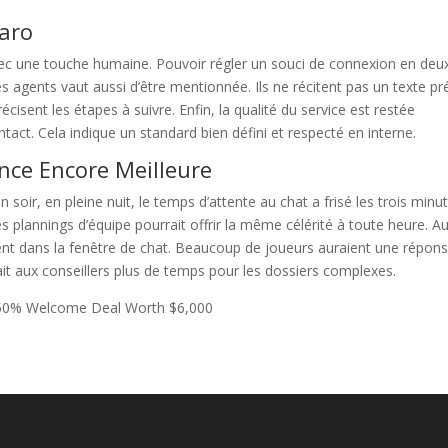
zaro
avec une touche humaine. Pouvoir régler un souci de connexion en deu
s agents vaut aussi d’être mentionnée. Ils ne récitent pas un texte pr
récisent les étapes à suivre. Enfin, la qualité du service est restée
tact. Cela indique un standard bien défini et respecté en interne.
nce Encore Meilleure
 soir, en pleine nuit, le temps d’attente au chat a frisé les trois minut
 plannings d’équipe pourrait offrir la même célérité à toute heure. A
ent dans la fenêtre de chat. Beaucoup de joueurs auraient une répon
ait aux conseillers plus de temps pour les dossiers complexes.