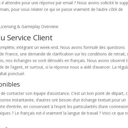
l attendre pour une réponse par email ? Nous avons sollicité le sup
ain, pour vous relater ce qui se passe vraiment de l’autre côté de
u Service Client
omplète, intégrant un week-end. Nous avons formulé des questions
e France, une demande de clarification sur les conditions de retrait,
s, nos échanges se sont déroulés en français. Nous avons observé t
tude de l’agent, et surtout, si la réponse nous a aidé d’avancer. La régul
ltat ponctuel.
onibles
 de contacter son équipe d’assistance. C’est un bon point de départ, c
éponse instantanée, d’autres ont besoin d’un échange textuel pour un
e d’entrée, en conservant à l’esprit les particularités d’une connexio
hiques ? Le français est-il vraiment la langue de travail ? Voici ce que 