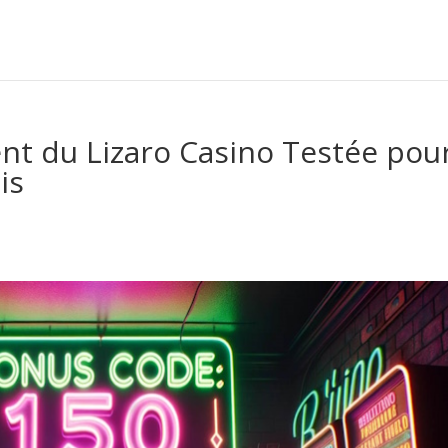
ent du Lizaro Casino Testée pou
is