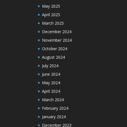
May 2025
April 2025
March 2025
December 2024
November 2024
October 2024
August 2024
July 2024
June 2024
May 2024
April 2024
March 2024
February 2024
January 2024
December 2023