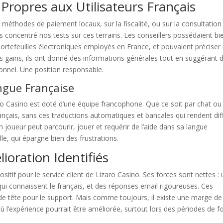
 Propres aux Utilisateurs Français
 méthodes de paiement locaux, sur la fiscalité, ou sur la consultation
 concentré nos tests sur ces terrains. Les conseillers possédaient bi
ortefeuilles électroniques employés en France, et pouvaient préciser 
es gains, ils ont donné des informations générales tout en suggérant 
onnel. Une position responsable.
angue Française
ro Casino est doté d’une équipe francophone. Que ce soit par chat ou
ançais, sans ces traductions automatiques et bancales qui rendent diff
n joueur peut parcourir, jouer et requérir de l’aide dans sa langue
elle, qui épargne bien des frustrations.
ioration Identifiés
ositif pour le service client de Lizaro Casino. Ses forces sont nettes :
ui connaissent le français, et des réponses email rigoureuses. Ces
de tête pour le support. Mais comme toujours, il existe une marge de
l’expérience pourrait être améliorée, surtout lors des périodes de f