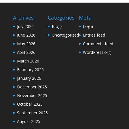
Archives
Categories
Meta
July 2026
Blogs
Log in
June 2026
Uncategorized
Entries feed
May 2026
Comments feed
April 2026
WordPress.org
March 2026
February 2026
January 2026
December 2025
November 2025
October 2025
September 2025
August 2025