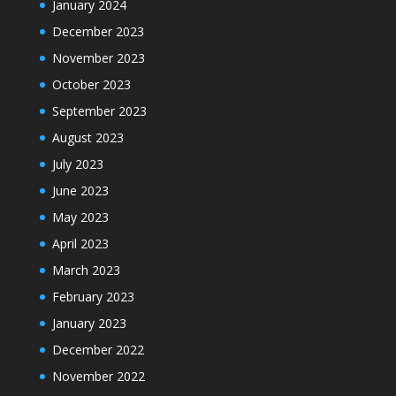
January 2024
December 2023
November 2023
October 2023
September 2023
August 2023
July 2023
June 2023
May 2023
April 2023
March 2023
February 2023
January 2023
December 2022
November 2022