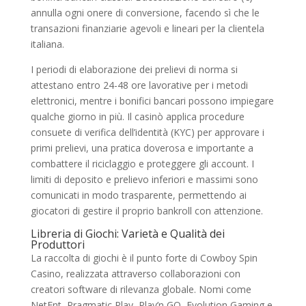
annulla ogni onere di conversione, facendo sì che le
transazioni finanziarie agevoli e lineari per la clientela
italiana.
I periodi di elaborazione dei prelievi di norma si
attestano entro 24-48 ore lavorative per i metodi
elettronici, mentre i bonifici bancari possono impiegare
qualche giorno in più. Il casinò applica procedure
consuete di verifica dell’identità (KYC) per approvare i
primi prelievi, una pratica doverosa e importante a
combattere il riciclaggio e proteggere gli account. I
limiti di deposito e prelievo inferiori e massimi sono
comunicati in modo trasparente, permettendo ai
giocatori di gestire il proprio bankroll con attenzione.
Libreria di Giochi: Varietà e Qualità dei
Produttori
La raccolta di giochi è il punto forte di Cowboy Spin
Casino, realizzata attraverso collaborazioni con
creatori software di rilevanza globale. Nomi come
NetEnt, Pragmatic Play, Play’n GO, Evolution Gaming e