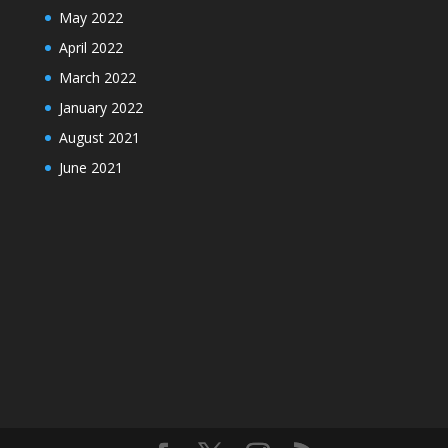
May 2022
April 2022
March 2022
January 2022
August 2021
June 2021