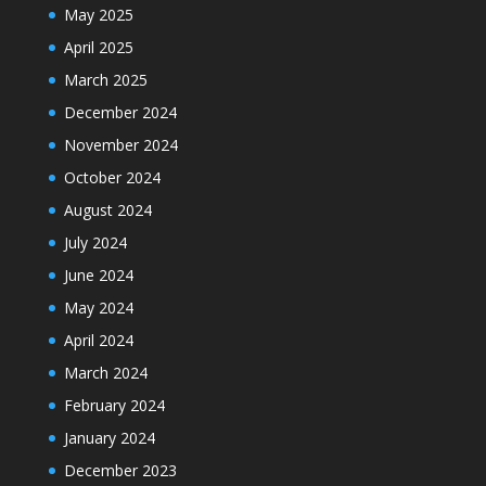
May 2025
April 2025
March 2025
December 2024
November 2024
October 2024
August 2024
July 2024
June 2024
May 2024
April 2024
March 2024
February 2024
January 2024
December 2023