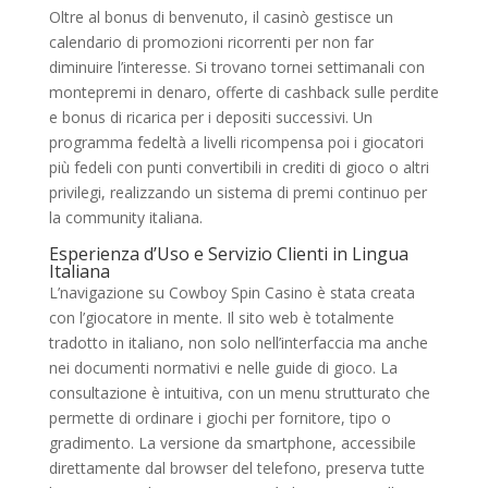
Oltre al bonus di benvenuto, il casinò gestisce un
calendario di promozioni ricorrenti per non far
diminuire l’interesse. Si trovano tornei settimanali con
montepremi in denaro, offerte di cashback sulle perdite
e bonus di ricarica per i depositi successivi. Un
programma fedeltà a livelli ricompensa poi i giocatori
più fedeli con punti convertibili in crediti di gioco o altri
privilegi, realizzando un sistema di premi continuo per
la community italiana.
Esperienza d’Uso e Servizio Clienti in Lingua
Italiana
L’navigazione su Cowboy Spin Casino è stata creata
con l’giocatore in mente. Il sito web è totalmente
tradotto in italiano, non solo nell’interfaccia ma anche
nei documenti normativi e nelle guide di gioco. La
consultazione è intuitiva, con un menu strutturato che
permette di ordinare i giochi per fornitore, tipo o
gradimento. La versione da smartphone, accessibile
direttamente dal browser del telefono, preserva tutte