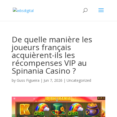
De quelle manière les
joueurs français
acquièrent-ils les
récompenses VIP au
Spinania Casino ?
by
Guss Figueira
|
Jun 7, 2026
|
Uncategorized