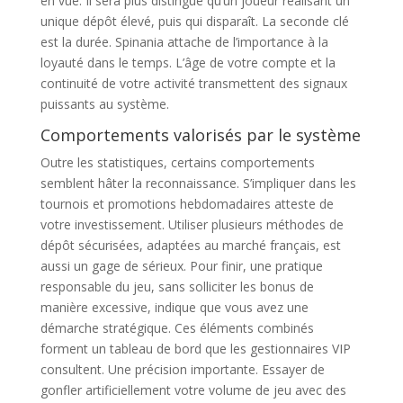
en vue. Il sera plus distingué qu’un joueur réalisant un
unique dépôt élevé, puis qui disparaît. La seconde clé
est la durée. Spinania attache de l’importance à la
loyauté dans le temps. L’âge de votre compte et la
continuité de votre activité transmettent des signaux
puissants au système.
Comportements valorisés par le système
Outre les statistiques, certains comportements
semblent hâter la reconnaissance. S’impliquer dans les
tournois et promotions hebdomadaires atteste de
votre investissement. Utiliser plusieurs méthodes de
dépôt sécurisées, adaptées au marché français, est
aussi un gage de sérieux. Pour finir, une pratique
responsable du jeu, sans solliciter les bonus de
manière excessive, indique que vous avez une
démarche stratégique. Ces éléments combinés
forment un tableau de bord que les gestionnaires VIP
consultent. Une précision importante. Essayer de
gonfler artificiellement votre volume de jeu avec des