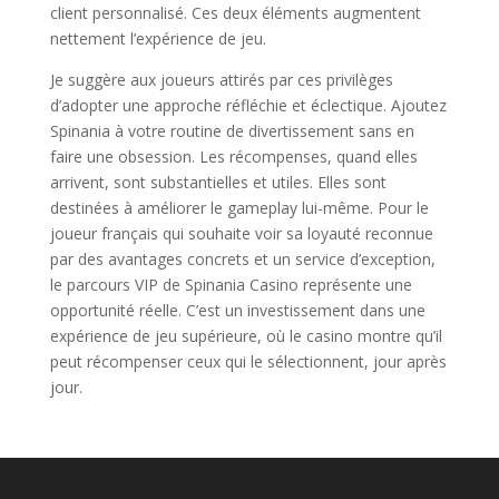
client personnalisé. Ces deux éléments augmentent
nettement l’expérience de jeu.
Je suggère aux joueurs attirés par ces privilèges
d’adopter une approche réfléchie et éclectique. Ajoutez
Spinania à votre routine de divertissement sans en
faire une obsession. Les récompenses, quand elles
arrivent, sont substantielles et utiles. Elles sont
destinées à améliorer le gameplay lui-même. Pour le
joueur français qui souhaite voir sa loyauté reconnue
par des avantages concrets et un service d’exception,
le parcours VIP de Spinania Casino représente une
opportunité réelle. C’est un investissement dans une
expérience de jeu supérieure, où le casino montre qu’il
peut récompenser ceux qui le sélectionnent, jour après
jour.