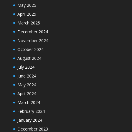
May 2025
April 2025
March 2025
December 2024
November 2024
October 2024
August 2024
July 2024
June 2024
May 2024
April 2024
March 2024
February 2024
January 2024
December 2023