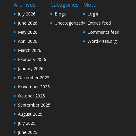
Archives
Categories
Meta
July 2026
Blogs
Log in
June 2026
Uncategorized
Entries feed
May 2026
Comments feed
April 2026
WordPress.org
March 2026
February 2026
January 2026
December 2025
November 2025
October 2025
September 2025
August 2025
July 2025
June 2025